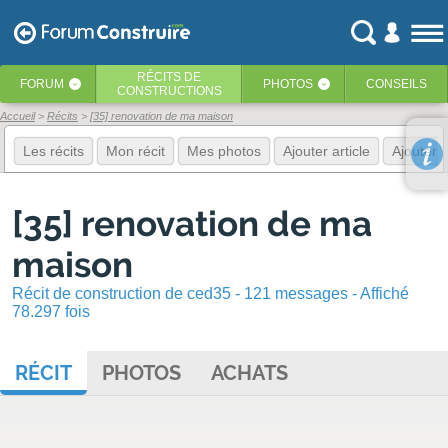
RÉCITS
DE
FORUM
PHOTOS
CONSEILS
‹
‹
CONSTRUCTIONS
Accueil
Récits
[35] renovation de ma maison
Les récits
Mon récit
Mes photos
Ajouter article
Ajouter 
[35] renovation de ma
maison
Récit de construction de ced35 - 121 messages - Affiché
78.297 fois
RÉCIT
PHOTOS
ACHATS