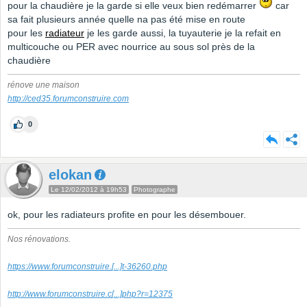
pour la chaudière je la garde si elle veux bien redémarrer
car
sa fait plusieurs année quelle na pas été mise en route
pour les
radiateur
je les garde aussi, la tuyauterie je la refait en
multicouche ou PER avec nourrice au sous sol près de la
chaudière
rénove une maison
http://ced35.forumconstruire.com
0
elokan
Le 12/02/2012 à 19h53
Photographe
ok, pour les radiateurs profite en pour les désembouer.
Nos rénovations.
https://www.forumconstruire.
[...]
t-36260.php
http://www.forumconstruire.c
[...]
php?r=12375