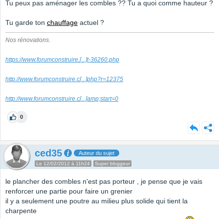
Tu peux pas aménager les combles ?? Tu a quoi comme hauteur ?
Tu garde ton
chauffage
actuel ?
Nos rénovations.
https://www.forumconstruire.
[...]
t-36260.php
http://www.forumconstruire.c
[...]
php?r=12375
http://www.forumconstruire.c
[...]
amp;start=0
0
ced35
Auteur du sujet
Le 12/02/2012 à 11h24
Super bloggeur
le plancher des combles n'est pas porteur , je pense que je vais
renforcer une partie pour faire un grenier
il y a seulement une poutre au milieu plus solide qui tient la
charpente