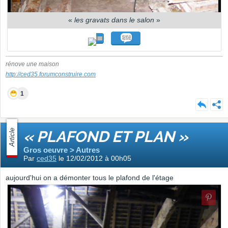
«
les gravats dans le salon
»
rénove une maison
http://ced35.forumconstruire.com
1
Article
« PLAFOND ET PLAN »
Gros oeuvre > Autres
Par
ced35
le 12/02/2012 à 00h05
aujourd'hui on a démonter tous le plafond de l'étage