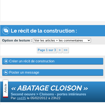
Le récit de la construction :
Option de lecture :
Page 1 sur 3
>
>>
Créer un récit de construction
Poster un message
Article
« ABATAGE CLOISON »
Second oeuvre > Cloisons - portes intérieures
Par
ced35
le 05/02/2012 à 23h22