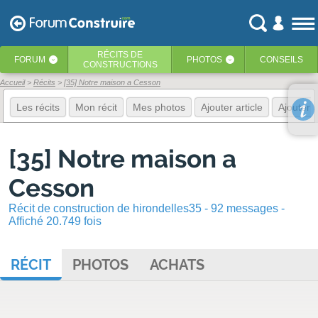
RÉCITS
DE
FORUM
PHOTOS
CONSEILS
‹
‹
CONSTRUCTIONS
Accueil
Récits
[35] Notre maison a Cesson
Les récits
Mon récit
Mes photos
Ajouter article
Ajouter 
[35] Notre maison a
Cesson
Récit de construction de hirondelles35 - 92 messages -
Affiché 20.749 fois
RÉCIT
PHOTOS
ACHATS