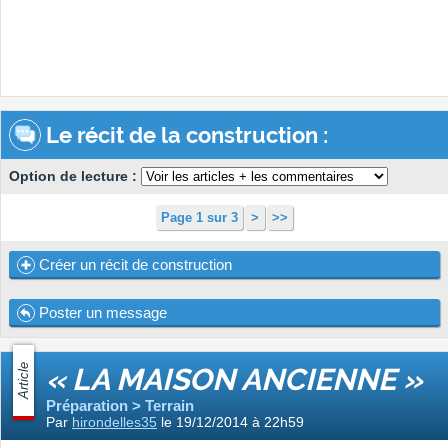
Le récit de la construction :
Option de lecture :
Page 1 sur 3
>
>>
Créer un récit de construction
Poster un message
Article
« LA MAISON ANCIENNE »
Préparation > Terrain
Par
hirondelles35
le 19/12/2014 à 22h59