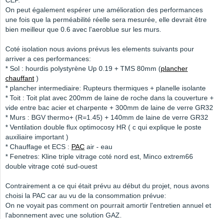
CEP.
On peut également espérer une amélioration des performances
une fois que la perméabilité réelle sera mesurée, elle devrait être
bien meilleur que 0.6 avec l'aeroblue sur les murs.
Coté isolation nous avions prévus les elements suivants pour
arriver a ces performances:
* Sol : hourdis polystyrène Up 0.19 + TMS 80mm (
plancher
chauffant
)
* plancher intermediaire: Rupteurs thermiques + planelle isolante
* Toit : Toit plat avec 200mm de laine de roche dans la couverture +
vide entre bac acier et charpente + 300mm de laine de verre GR32
* Murs : BGV thermo+ (R=1.45) + 140mm de laine de verre GR32
* Ventilation double flux optimocosy HR ( c qui explique le poste
auxiliaire important )
* Chauffage et ECS :
PAC
air - eau
* Fenetres: Kline triple vitrage coté nord est, Minco extrem66
double vitrage coté sud-ouest
Contrairement a ce qui était prévu au début du projet, nous avons
choisi la PAC car au vu de la consommation prévue:
On ne voyait pas comment on pourrait amortir l'entretien annuel et
l'abonnement avec une solution GAZ.