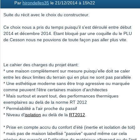
Par
hirondelles35
le 21/12/2014 à 15h22
Suite du récit avec le choix du constructeur.
Ce choix nous a pris du temps puisqu'il s'est déroulé entre début
2014 et décembre 2014. Etant bloqué par une coquille du le PLU
de Cesson nous ne pouvions de toute façon pas aller plus vite.
Le cahier des charges du projet étant:
* une maison complètement sur mesure puisqu'elle doit se caler
entre les deux limites du terrain qui en plus ne sont pas parallèle
* Une esthétique moderne sans être trop agressive ou marquée
comme peuvent l'être certaines maison d'architectes
* Mais surtout et avant tout, des performances thermiques
exemplaires au delà de la norme RT 2012
* Perméabilité a l'air proche du passif
* Niveau d'
isolation
au delà de la
RT2012
.
* Prise en compte accru du confort d'été (inertie et isolation de toit)
* mais pas de maison labellisé "passive" quand même car cela
génère des surcoût et l'utilisation de matériaux allemand ou de l'est