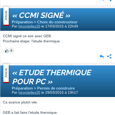
Article
« CCMI SIGNÉ »
Préparation > Choix du constructeur
Par
hirondelles35
le 17/03/2015 à 22h49
CCMI signé ce soir avec GEB.
Prochaine étape: l'étude thermique
0
Article
« ETUDE THERMIQUE
POUR PC »
Préparation > Permis de construire
Par
hirondelles35
le 29/03/2015 à 19h17
Ca avance plutot vite.
GEB a fait faire l'etude thermique: