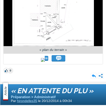
«
plan du terrain
»
0
Article
« EN ATTENTE DU PLU »
Préparation > Administratif
Par
hirondelles35
le 20/12/2014 à 00h34