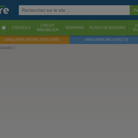
CRÉDIT
D
S
CONSEILS
TERRAINS
PLANS DE MAISONS
‹
IMMOBILIER
TR
ANNUAIRE MAITRE D'OEUVRE
ANNUAIRE ARCHITECTE
ristophe :)