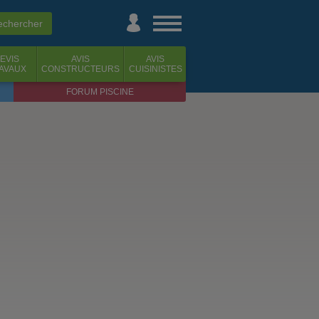
EVIS
AVIS
AVIS
AVAUX
CONSTRUCTEURS
CUISINISTES
FORUM PISCINE