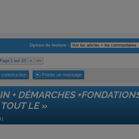
Option de lecture :
Page 1 sur 23
>
>>
 construction
Poster un message
IN + DÉMARCHES +FONDATIONS
TOUT LE »
41