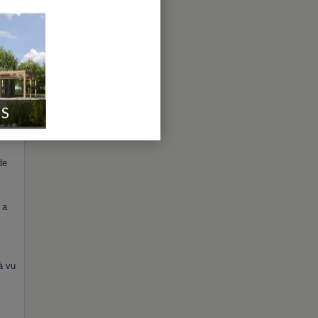
r il
posé
IS
de
 a
à vu