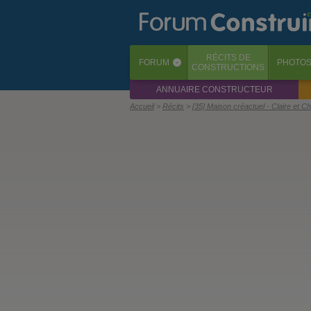
RÉCITS
DE
FORUM
PHOTO
‹
CONSTRUCTIONS
ANNUAIRE CONSTRUCTEUR
Accueil
Récits
[35] Maison créactuel - Claire et Ch