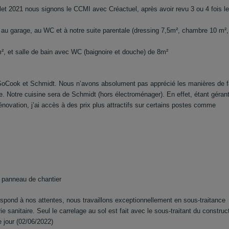
et 2021 nous signons le CCMI avec Créactuel, après avoir revu 3 ou 4 fois l
au garage, au WC et à notre suite parentale (dressing 7,5m², chambre 10 m²,
, et salle de bain avec WC (baignoire et douche) de 8m²
ir SoCook et Schmidt. Nous n’avons absolument pas apprécié les manières de f
 Notre cuisine sera de Schmidt (hors électroménager). En effet, étant géran
rénovation, j’ai accès à des prix plus attractifs sur certains postes comme
u panneau de chantier
espond à nos attentes, nous travaillons exceptionnellement en sous-traitance
ie sanitaire. Seul le carrelage au sol est fait avec le sous-traitant du construc
e jour (02/06/2022)