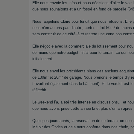
Elle nous envoie les infos et nous décisions d’aller le voi
que nous souhaitons et a un fossé en fond de parcelle (3
Nous rappelons Claire pour lui dit que nous refusons. Elle 
nous n’en aurons pas d’autre, certes il fait 50m² de moins q
sera construit de ce côté-là et restera une zone non constr
Elle négocie avec la commerciale du lotissement pour nous 
de moins que notre budget initial pour le terrain, ce qui n
initialement.
Elle nous envoi les précédents plans des anciens acquére
de 130m² et 20m² de garage. Nous prenons le temps d’y ret
travaillant également dans le bâtiment). Et le verdict est 
réfléchir.
Le weekend l’a, a été très intense en discussions… et nous 
que nous avons prise cette année la et plus d’un an après
Quelques jours après, la réservation de ce terrain, on nous
Méloir des Ondes et cela nous conforte dans nos choix, no