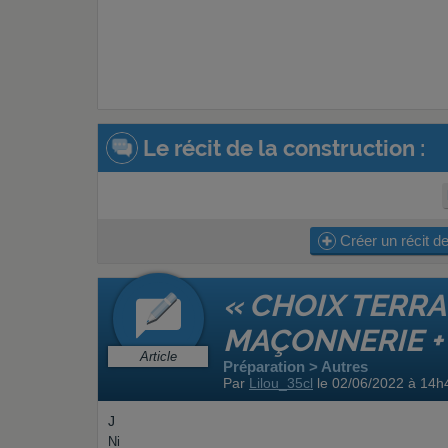
Le récit de la construction :
Créer un récit de
« CHOIX TERRA
MAÇONNERIE + 
Article
Préparation > Autres
Par
Lilou_35cl
le 02/06/2022 à 14h
J
Ni