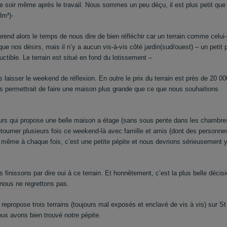
r le soir même après le travail. Nous sommes un peu déçu, il est plus petit que
48m²)-
prend alors le temps de nous dire de bien réfléchir car un terrain comme celui-
ue nos désirs, mais il n’y a aucun vis-à-vis côté jardin(sud/ouest) – un petit 
uctible. Le terrain est situé en fond du lotissement –
laisser le weekend de réflexion. En outre le prix du terrain est près de 20 0
ous permettrait de faire une maison plus grande que ce que nous souhaitions
urs qui propose une belle maison a étage (sans sous pente dans les chambre
ourner plusieurs fois ce weekend-là avec famille et amis (dont des personne
le même à chaque fois, c’est une petite pépite et nous devrions sérieusement 
finissons par dire oui à ce terrain. Et honnêtement, c’est la plus belle décis
 nous ne regrettons pas.
 repropose trois terrains (toujours mal exposés et enclavé de vis à vis) sur St
us avons bien trouvé notre pépite.