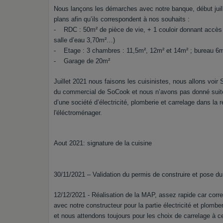
Nous lançons les démarches avec notre banque, début juill
plans afin qu’ils correspondent à nos souhaits :
- RDC : 50m² de pièce de vie, + 1 couloir donnant accès 
salle d’eau 3,70m²…)
- Etage : 3 chambres : 11,5m², 12m² et 14m² ; bureau 6m²
- Garage de 20m²
Juillet 2021 nous faisons les cuisinistes, nous allons vo
du commercial de SoCook et nous n’avons pas donné suite.
d’une société d’électricité, plomberie et carrelage dans la 
l'éléctroménager.
Aout 2021: signature de la cuisine
30/11/2021 – Validation du permis de construire et pose d
12/12/2021 - Réalisation de la MAP, assez rapide car corr
avec notre constructeur pour la partie électricité et plomber
et nous attendons toujours pour les choix de carrelage à c