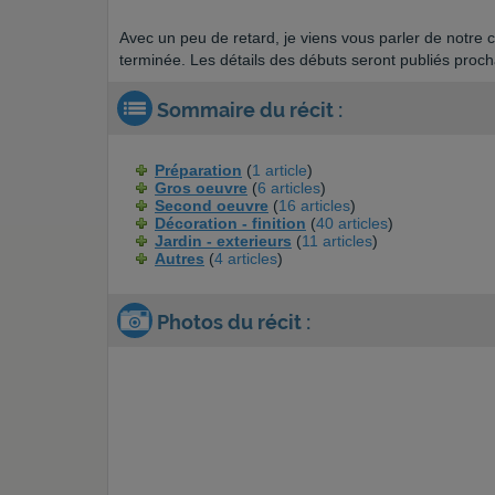
Avec un peu de retard, je viens vous parler de notre c
terminée. Les détails des débuts seront publiés proc
Sommaire du récit :
Préparation
(
1 article
)
Gros oeuvre
(
6 articles
)
Second oeuvre
(
16 articles
)
Décoration - finition
(
40 articles
)
Jardin - exterieurs
(
11 articles
)
Autres
(
4 articles
)
Photos du récit :