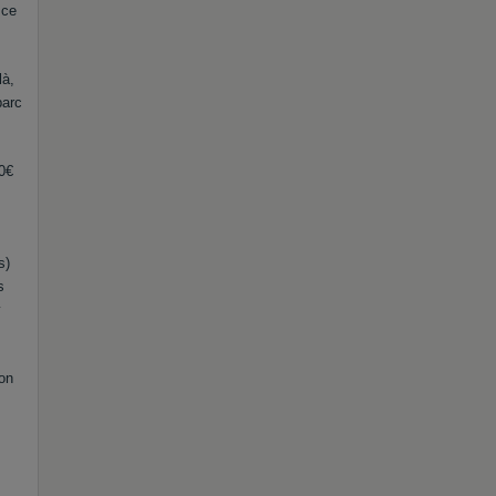
 ce
là,
parc
00€
s)
s
y
ion