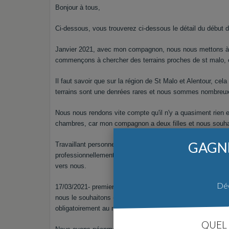
Bonjour à tous,
Ci-dessous, vous trouverez ci-dessous le détail du début d
Janvier 2021, avec mon compagnon, nous nous mettons à la r
commençons à chercher des terrains proches de st malo, e
Il faut savoir que sur la région de St Malo et Alentour, c
terrains sont une denrées rares et nous sommes nombreux à
Nous nous rendons vite compte qu'il n'y a quasiment rien 
chambres, car mon compagnon a deux filles et nous souhai
GAGNE
Travaillant personnellement dans le bâtiment (uniquement 
professionnellement (merci le BNI, pour l'informer de notre 
vers nous.
Déc
17/03/2021- premier terrain proposé à St Méloir des Ondes
nous le souhaitons (408m²), mais nous déchantons très rap
obligatoirement au nord) alors que nous souhaitons une m
QUEL 