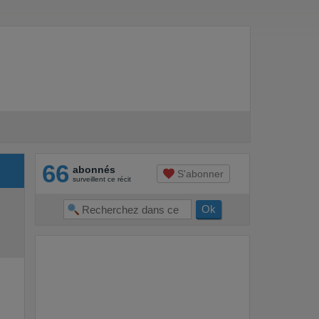
66
abonnés
S'abonner
surveillent ce récit