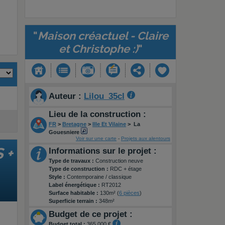
"
Maison créactuel - Claire
et Christophe :)
"
Auteur :
Lilou_35cl
Lieu de la construction :
FR
>
Bretagne
>
Ille Et Vilaine
>
La
Gouesniere
Voir sur une carte
-
Projets aux alentours
 +
Informations sur le projet :
Type de travaux :
Construction neuve
Type de construction :
RDC + étage
Style :
Contemporaine / classique
Label énergétique :
RT2012
Surface habitable :
130m² (
6 pièces
)
Superficie terrain :
348m²
Budget de ce projet :
Budget total :
365 000 €