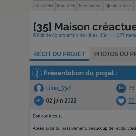
Les récits
Mon récit
Mes photos
Ajouter article
[35] Maison créactuel
Récit de construction de Lilou_35cl - 1.027 mess
RÉCIT
DU PROJET
PHOTOS
DU PR
Présentation du projet :
Lilou_35cl
78 
02 juin 2022
66
Bonjour à tous,
Après avoir lu, passivement, beaucoup de récits, voici