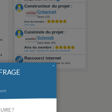
Constructeur du projet :
Créactuel
Dinan (22)
Avis du membre :
Lire l'avis
Cuisiniste du projet :
Schmidt
es
Saint-Malo (35)
Avis du membre :
Lire l'avis
-
Voir les 31 avis des membres
 4
Raccourci internet
Aucun raccourci internet pour ce récit.
×
A quoi ça sert ?
FFRAGE
ment
mme
UIRE ?