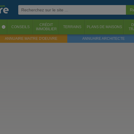
CRÉDIT
D
S
CONSEILS
TERRAINS
PLANS DE MAISONS
‹
IMMOBILIER
TR
ANNUAIRE MAITRE D'OEUVRE
ANNUAIRE ARCHITECTE