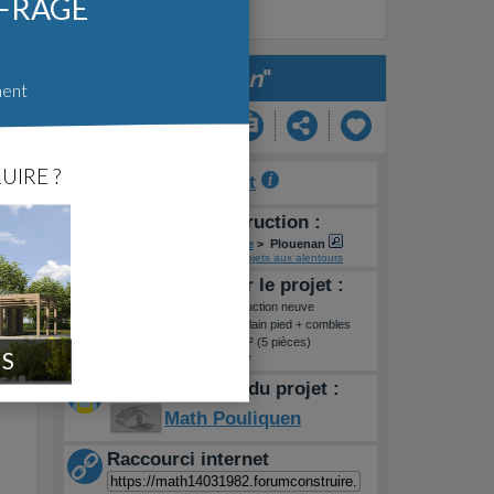
FFRAGE
"
Maison
"
ment
UIRE ?
Auteur :
math.let
Lieu de la construction :
FR
>
Bretagne
>
Finistere
>
Plouenan
Voir sur une carte
-
Projets aux alentours
Informations sur le projet :
Type de travaux :
Construction neuve
Type de construction :
Plain pied + combles
Surface habitable :
152m² (5 pièces)
IS
Superficie terrain :
617m²
Maitre d'oeuvre du projet :
Math Pouliquen
Raccourci internet