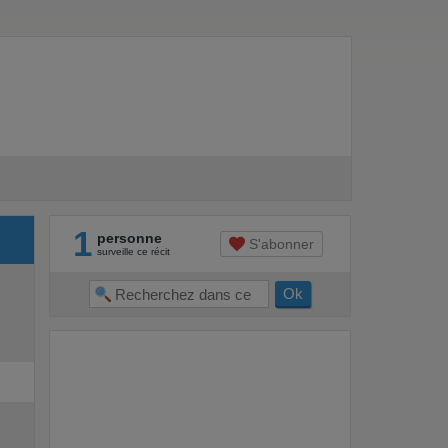
1
personne
S'abonner
surveille ce récit