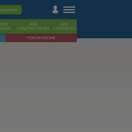
EVIS
AVIS
AVIS
AVAUX
CONSTRUCTEURS
CUISINISTES
FORUM PISCINE