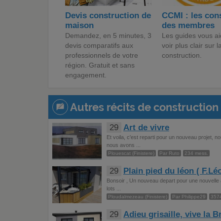
Devis construction de
CCMI : les con
maison
des membres
Demandez, en 5 minutes, 3
Les guides vous ai
devis comparatifs aux
voir plus clair sur l
professionnels de votre
construction.
région. Gratuit et sans
engagement.
Autres récits de construction 
29
Art de vivre
Et voila, c'est reparti pour un nouveau projet,
nous avons ...
Plouescat (Finistere)
Par Ruto
234 mess.
29
Plain pied du léon ( F.Lé
Bonsoir , Un nouveau depart pour une nouvelle 
lots ...
Ploudalmezeau (Finistere)
Par Philippe29
357
29
Adieu grisaille, vive la 