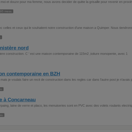
moi et douze pour ma femme, nous avons decider de quitte la grisaille pour revenir en provi
95 mess.
c celles et ceux qui le souhaitent notre construction d'une maison a Quimper. Nous tiendron
.
nistère nord
emiere construction. C ' est une maison contemporaine de 115m2 ,toiture monopente, avec 1
son contemporaine en BZH
is je voulais faire un recit de construction dans les regles car dans l'autre post je n'avais 
s.
e à Concarneau
aing, laine de verre et placo, les menuiseries sont en PVC avec des volets roulants electri
ss.