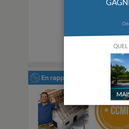
GAGNE
Déc
QUEL 
En rapport avec cette page :
MAI