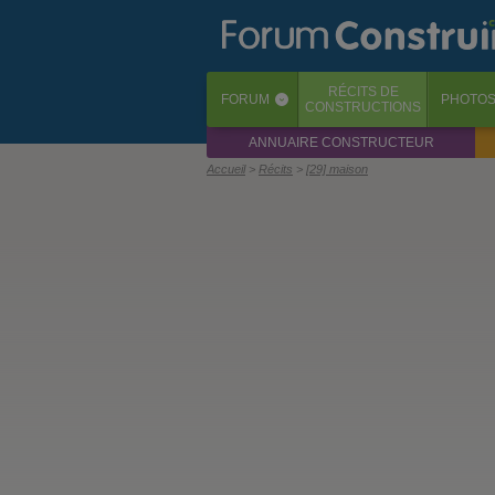
RÉCITS
DE
FORUM
PHOTO
‹
CONSTRUCTIONS
ANNUAIRE CONSTRUCTEUR
Accueil
Récits
[29] maison