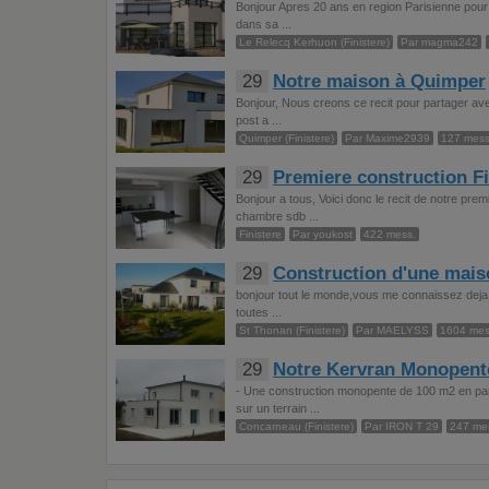
Bonjour Apres 20 ans en region Parisienne pour 
dans sa ...
Le Relecq Kerhuon (Finistere)
Par magma242
29
Notre maison à Quimper
Bonjour, Nous creons ce recit pour partager ave
post a ...
Quimper (Finistere)
Par Maxime2939
127 mess
29
Premiere construction Fi
Bonjour a tous, Voici donc le recit de notre pr
chambre sdb ...
Finistere
Par youkost
422 mess.
29
Construction d'une mai
bonjour tout le monde,vous me connaissez deja ma
toutes ...
St Thonan (Finistere)
Par MAELYSS
1604 mes
29
Notre Kervran Monopent
- Une construction monopente de 100 m2 en parp
sur un terrain ...
Concarneau (Finistere)
Par IRON T 29
247 me