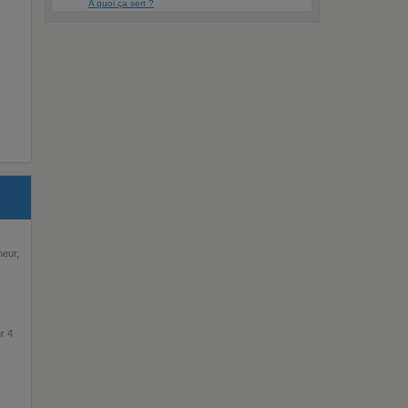
A quoi ça sert ?
heur,
r 4