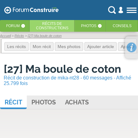
RÉCITS
DE
FORUM
PHOTOS
CONSEILS
‹
‹
CONSTRUCTIONS
Accueil
Récits
[27] Ma boule de coton
Les récits
Mon récit
Mes photos
Ajouter article
Ajouter 
[27] Ma boule de coton
Récit de construction de mika-nt28 - 60 messages - Affiché
25.799 fois
RÉCIT
PHOTOS
ACHATS