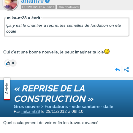
ariam70
Le 22/11/2012 à 09h16
Ultra photolover
mika-nt28 a écrit:
Ça y est le chantier a repris, les semelles de fondation on été
coulé
Oui c'est une bonne nouvelle, je peux imaginer ta joie
0
Article
« REPRISE DE LA
CONSTRUCTION »
Gros oeuvre > Fondations - vide sanitaire - dalle
Par
mika-nt28
le 29/11/2012 à 08h10
Quel soulagement de voir enfin les travaux avancé