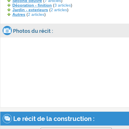
Second oeuvre
(
7 articles
)
Décoration - finition
(
3 articles
)
Jardin - exterieurs
(
2 articles
)
Autres
(
2 articles
)
Photos du récit :
Le récit de la construction :