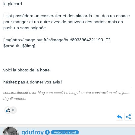
le placard
L'ilot possédera un casserolier et des placards - au dos un espace
pour manger et un autre avec de nouveau des portes, mais en
push-up sans poignée
[img]http://image.but.fr/is/image/but/8033964221190_F?
$produit_l$[/img]
voici la photo de la hotte
hésitez pas à donner vos avis !
constructioncdr.over-blog.com ====) Le blog de notre construction mis a jour
régulièrement
0
gdufroy
Auteur du sujet