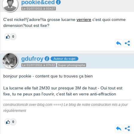
pookie&ced
Le 01/07/2011 à 01h27
C'est nickel!!j'adore!!ta grosse lucarne
verriere
c'est quoi comme
dimension?tout est fixe?
0
gdufroy
Auteur du sujet
Le 01/07/2011 à 07h32
Super photographe
bonjour pookie - content que tu trouves ça bien
La lucarne elle fait 2M30 sur presque 3M de haut - Oui tout est
fixe, tu ne peux pas l'ouvrir, c'est fait en verre anti-effraction
constructioncdr.over-blog.com ====) Le blog de notre construction mis a jour
régulièrement
0