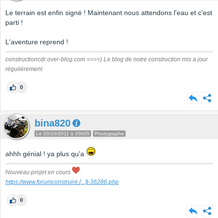
Le terrain est enfin signé ! Maintenant nous attendons l'eau et c'est
parti !
L'aventure reprend !
constructioncdr.over-blog.com ====) Le blog de notre construction mis a jour
régulièrement
0
bina820
Le 20/10/2011 à 20h05
Photographe
ahhh génial ! ya plus qu'a
Nouveau projet en cours
https://www.forumconstruire.
[...]
t-36286.php
0