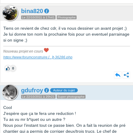
bina820
Le 22/10/2011 à 17h41
Photographe
Tiens on revient de chez cdr, il va nous dessiner un avant projet ;)
Je lui donne ton nom la prochaine fois pour un eventuel parrainage
si on signe ;)
Nouveau projet en cours
https://www.forumconstruire.
[...]
t-36286.php
0
gdufroy
Auteur du sujet
Le 22/10/2011 à 20h21
Super photographe
Cool
J'espère que ça te fera une reduction !
Tu as vu mr b*quet ou un autre ?
Nous pour l'instant tout ce passe bien. On a fait la reunion de pré
chantier qui a permis de corriger deux/trois trucs. Le chef de