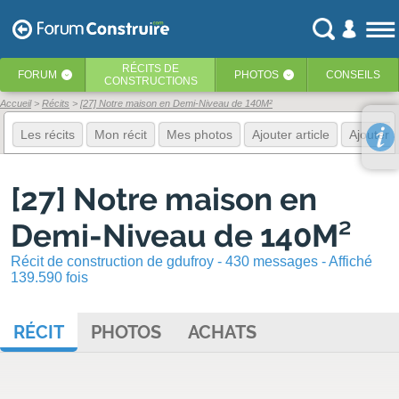
RÉCITS
DE
FORUM
PHOTOS
CONSEILS
‹
‹
CONSTRUCTIONS
Accueil
Récits
[27] Notre maison en Demi-Niveau de 140M²
Les récits
Mon récit
Mes photos
Ajouter article
Ajouter 
[27] Notre maison en
Demi-Niveau de 140M²
Récit de construction de gdufroy - 430 messages - Affiché
139.590 fois
RÉCIT
PHOTOS
ACHATS