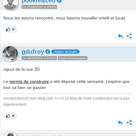
pookie&ced
Le 27/06/2011 à 23h08
Nous les avions rencontré, nous faisons travailler ortelli et lucas
0
gdufroy
Auteur du sujet
Le 30/06/2011 à 21h56
Super photographe
rajout de la vue 3D
Le
permis de construire
a été déposé cette semaine, j'espère que
tout va bien se passer
constructioncdr.over-blog.com ====) Le blog de notre construction mis a jour
régulièrement
0