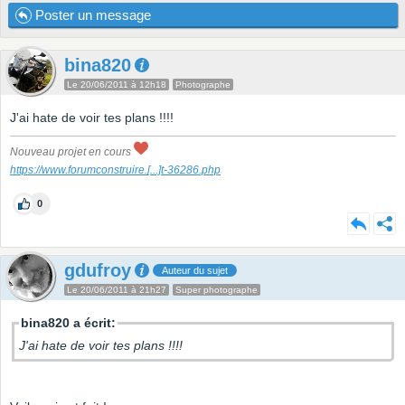
Poster un message
bina820
Le 20/06/2011 à 12h18
Photographe
J'ai hate de voir tes plans !!!!
Nouveau projet en cours
https://www.forumconstruire.
[...]
t-36286.php
0
gdufroy
Auteur du sujet
Le 20/06/2011 à 21h27
Super photographe
bina820 a écrit:
J'ai hate de voir tes plans !!!!