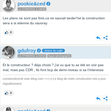
pookie&ced
Le 27/06/2011 à 19h50
Les plans ne sont pas finis,ca ne saurait tarder!!et la construction
sera a st etienne du vauvray
0
gdufroy
Auteur du sujet
Le 27/06/2011 à 21h16
Super photographe
Et le constructeur ? déja choisi ? j'ai vu que tu as été en voir pas
mal, mais pas CDR ; Ils font bcp de demi-niveau si sa t'interesse
constructioncdr.over-blog.com ====) Le blog de notre construction mis a jour
régulièrement
0