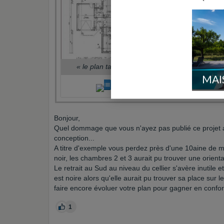
«
le plan tant ...
»
MAI
Bonjour,
Quel dommage que vous n'ayez pas publié ce projet av
conception...
A titre d'exemple vous perdez près d'une 10aine de m
noir, les chambres 2 et 3 aurait pu trouver une orien
Le retrait au Sud au niveau du cellier s'avère inutile e
est noire alors qu'elle aurait pu trouver sa place sur 
faire encore évoluer votre plan pour gagner en confort
1