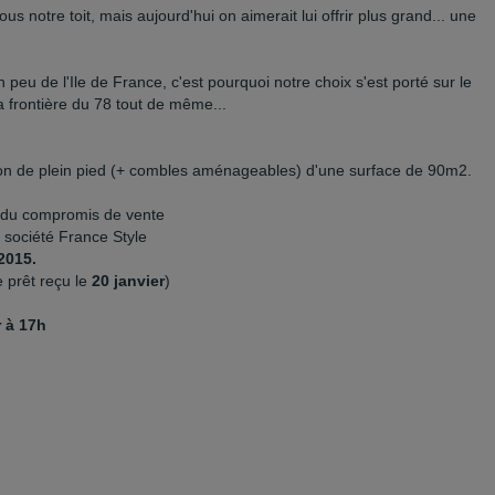
us notre toit, mais aujourd'hui on aimerait lui offrir plus grand... une
 peu de l'Ile de France, c'est pourquoi notre choix s'est porté sur le
a frontière du 78 tout de même...
son de plein pied (+ combles aménageables) d'une surface de 90m2.
e du compromis de vente
 société France Style
2015.
e prêt reçu le
20 janvier
)
r à 17h