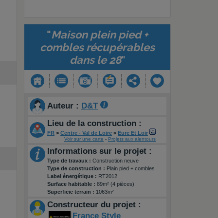
"
Maison plein pied +
combles récupérables
dans le 28
"
Auteur :
D&T
Lieu de la construction :
FR
>
Centre - Val de Loire
>
Eure Et Loir
Voir sur une carte
-
Projets aux alentours
Informations sur le projet :
Type de travaux :
Construction neuve
Type de construction :
Plain pied + combles
Label énergétique :
RT2012
Surface habitable :
89m² (4 pièces)
Superficie terrain :
1063m²
Constructeur du projet :
France Style