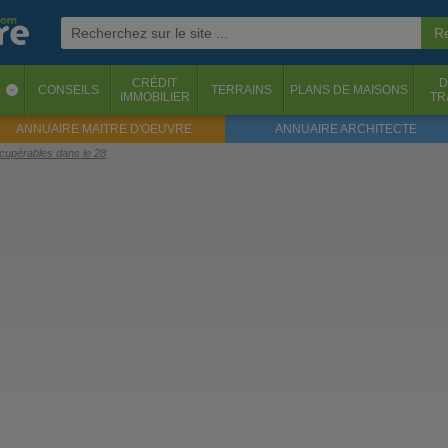
CRÉDIT
D
S
CONSEILS
TERRAINS
PLANS DE MAISONS
‹
IMMOBILIER
TR
ANNUAIRE MAITRE D'OEUVRE
ANNUAIRE ARCHITECTE
écupérables dans le 28