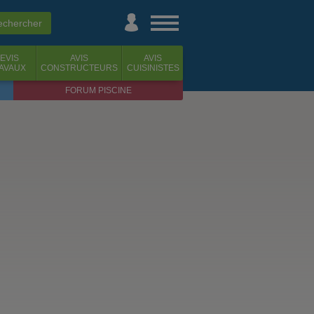
EVIS
AVIS
AVIS
AVAUX
CONSTRUCTEURS
CUISINISTES
FORUM PISCINE