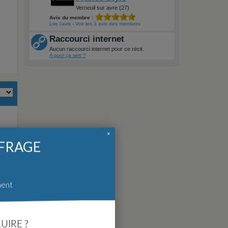
Verneuil sur avre (27)
Avis du membre :
Lire l'avis
-
Voir les 3 avis des membres
Raccourci internet
Aucun raccourci internet pour ce récit.
A quoi ça sert ?
×
FFRAGE
ment
UIRE ?