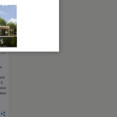
IS
a
ent
 3
sine
siez