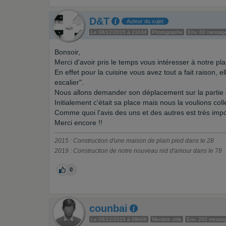
D&T
Auteur du sujet
Le 08/12/2015 à 21h34
Photographe
Env. 60 messag
Bonsoir,
Merci d'avoir pris le temps vous intéresser à notre pla
En effet pour la cuisine vous avez tout a fait raison
escalier".
Nous allons demander son déplacement sur la partie d
Initialement c'était sa place mais nous la voulions col
Comme quoi l'avis des uns et des autres est très impo
Merci encore !!
2015 : Construction d'une maison de plain pied dans le 28
2019 : Construction de notre nouveau nid d'amour dans le 78
0
counbai
Le 09/12/2015 à 09h06
Membre utile
Env. 200 messa