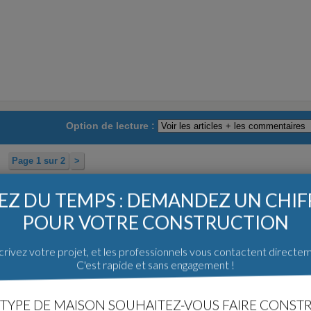
Option de lecture :
Page 1 sur 2
>
 construction
Poster un message
Z DU TEMPS : DEMANDEZ UN CHI
POUR VOTRE CONSTRUCTION
ge
Bordeaux (33) (33)
rivez votre projet, et les professionnels vous contactent directe
C'est rapide et sans engagement !
TYPE DE MAISON SOUHAITEZ-VOUS FAIRE CONSTR