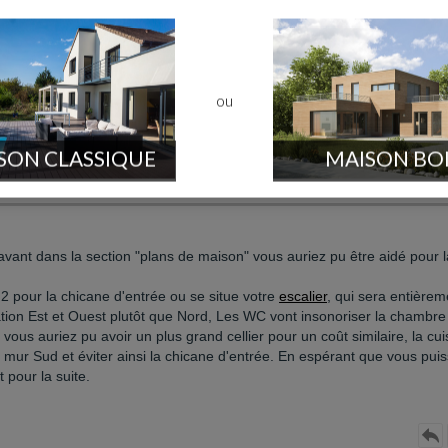
ou
SON CLASSIQUE
MAISON BO
ant dans la section "plans de maison" vous auriez pu être aidé pour l
2 pour la chicane d'entrée ou se situe votre
escalier
, qui sera entièrem
tation Est et Ouest plutôt que Nord, Les WC vont insonoriser la chambre
t vous auriez pu avoir un plus grand cellier pour un coût similaire, la cui
le mur Sud et éviter ainsi la chicane d'entrée. En espérant que vous puis
 pour la suite.