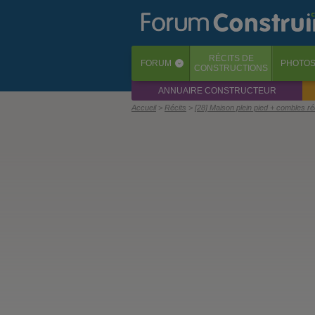
RÉCITS
DE
FORUM
PHOTO
‹
CONSTRUCTIONS
ANNUAIRE CONSTRUCTEUR
Accueil
Récits
[28] Maison plein pied + combles r