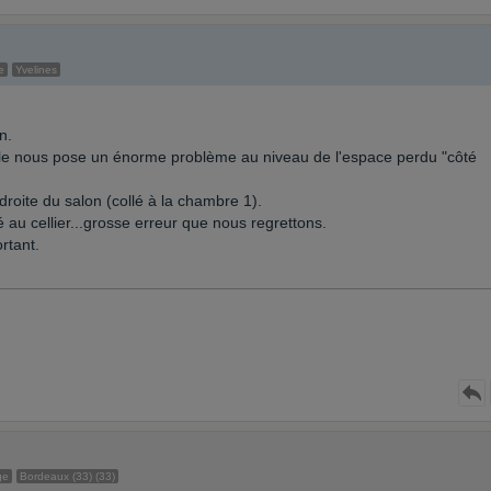
e
Yvelines
n.
, elle nous pose un énorme problème au niveau de l'espace perdu "côté
roite du salon (collé à la chambre 1).
lé au cellier...grosse erreur que nous regrettons.
rtant.
ge
Bordeaux (33) (33)