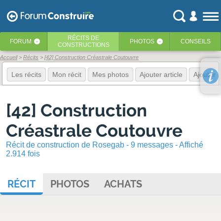
RÉCITS
DE
FORUM
PHOTOS
CONSEILS
‹
‹
CONSTRUCTIONS
Accueil
Récits
[42] Construction Créastrale Coutouvre
Les récits
Mon récit
Mes photos
Ajouter article
Ajouter 
[42] Construction
Créastrale Coutouvre
Récit de construction de Rosegab - 9 messages - Affiché
2.914 fois
RÉCIT
PHOTOS
ACHATS