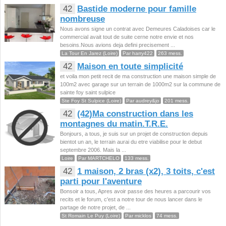
42
Bastide moderne pour famille
nombreuse
Nous avons signe un contrat avec Demeures Caladoises car le
commercial avait tout de suite cerne notre envie et nos
besoins.Nous avions deja defini precisement ...
La Tour En Jarez (Loire)
Par harry422
263 mess.
42
Maison en toute simplicité
et voila mon petit recit de ma construction une maison simple de
100m2 avec garage sur un terrain de 1000m2 sur la commune de
sainte foy saint sulpice
Ste Foy St Sulpice (Loire)
Par audrey&jo
201 mess.
42
(42)Ma construction dans les
montagnes du matin.T.R.E.
Bonjours, a tous, je suis sur un projet de construction depuis
bientot un an, le terrain aurai du etre viabilise pour le debut
septembre 2006. Mais la ...
Loire
Par MARTCHELO
133 mess.
42
1 maison, 2 bras (x2), 3 toits, c'est
parti pour l'aventure
Bonsoir a tous, Apres avoir passe des heures a parcourir vos
recits et le forum, c'est a notre tour de nous lancer dans le
partage de notre projet, de ...
St Romain Le Puy (Loire)
Par micklos
74 mess.