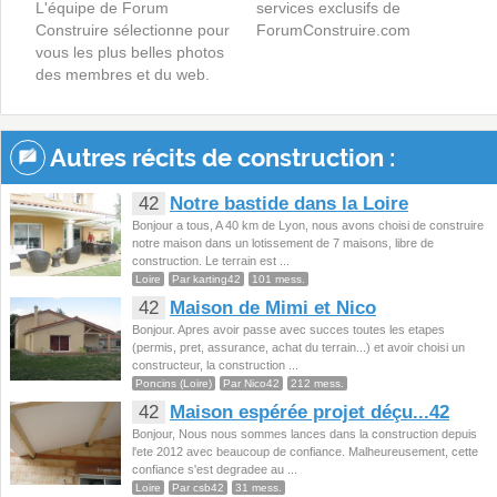
L'équipe de Forum
services exclusifs de
Construire sélectionne pour
ForumConstruire.com
vous les plus belles photos
des membres et du web.
Autres récits de construction :
42
Notre bastide dans la Loire
Bonjour a tous, A 40 km de Lyon, nous avons choisi de construire
notre maison dans un lotissement de 7 maisons, libre de
construction. Le terrain est ...
Loire
Par karting42
101 mess.
42
Maison de Mimi et Nico
Bonjour. Apres avoir passe avec succes toutes les etapes
(permis, pret, assurance, achat du terrain...) et avoir choisi un
constructeur, la construction ...
Poncins (Loire)
Par Nico42
212 mess.
42
Maison espérée projet déçu...42
Bonjour, Nous nous sommes lances dans la construction depuis
l'ete 2012 avec beaucoup de confiance. Malheureusement, cette
confiance s'est degradee au ...
Loire
Par csb42
31 mess.