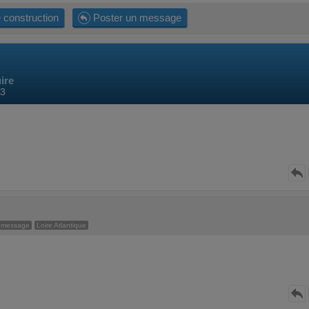
 construction
Poster un message
ire
33
 message
Loire Atlantique