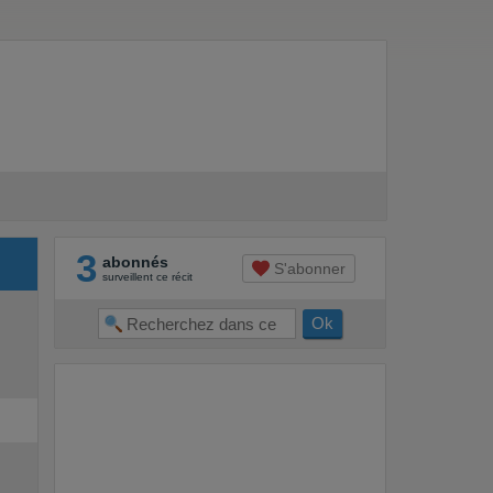
3
abonnés
S'abonner
surveillent ce récit