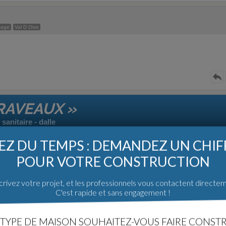
sage
Val D Oise
RAVEAUX »
sanitaire - dalle
25
Z DU TEMPS : DEMANDEZ UN CHI
POUR VOTRE CONSTRUCTION
rivez votre projet, et les professionnels vous contactent directe
C'est rapide et sans engagement !
ontargis (45)
TYPE DE MAISON SOUHAITEZ-VOUS FAIRE CONSTR