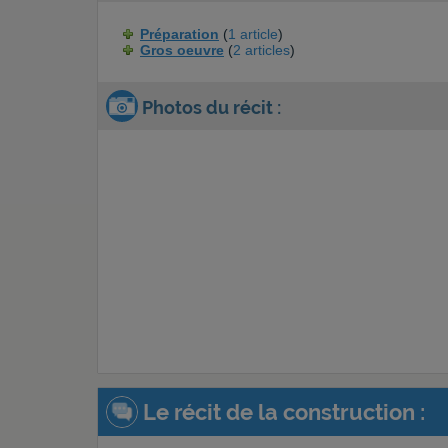
Préparation
(
1 article
)
Gros oeuvre
(
2 articles
)
Photos du récit :
Le récit de la construction :