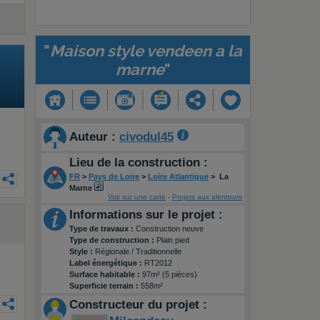
"
Maison style vendeen a la
marne
"
Auteur :
civodul45
Lieu de la construction :
FR
>
Pays de Loire
>
Loire Atlantique
>
La
Marne
Voir sur une carte
-
Projets aux alentours
Informations sur le projet :
Type de travaux :
Construction neuve
Type de construction :
Plain pied
Style :
Régionale / Traditionnelle
Label énergétique :
RT2012
Surface habitable :
97m² (5 pièces)
Superficie terrain :
558m²
Constructeur du projet :