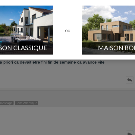
ation)
ou
ES MURS »
s - étage
SON CLASSIQUE
MAISON BO
56
priori ca devait etre fini fin de semaine ca avance vite
 message
Loire Atlantique