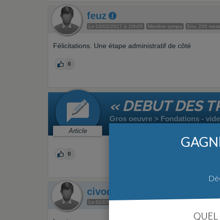
feuz
Le 03/02/2017 à 10h05
Membre sympa
Env. 200 mes
Félicitations. Une étape administratif de côté
0
« DEBUT DES T
Gros oeuvre > Fondations - vide 
Par
civodul45
le 01/03/2017 à 06h
Article
GAGNE
0
Déc
civodul45
Auteur du sujet
Le 01/03/2017 à 06h29
Bloggeur
Env. 10 message
M
QUEL 