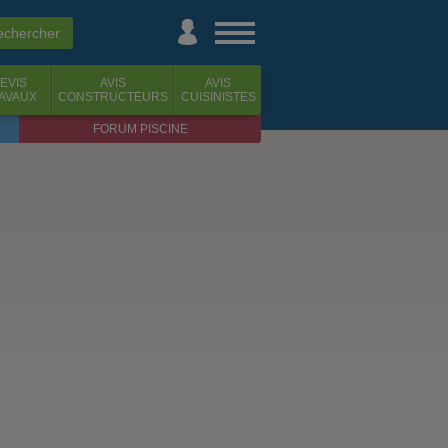
EVIS
AVIS
AVIS
AVAUX
CONSTRUCTEURS
CUISINISTES
FORUM PISCINE