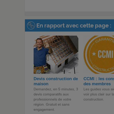
En rapport avec cette page :
Devis construction de
CCMI : les con
maison
des membres
Demandez, en 5 minutes, 3
Les guides vous ai
devis comparatifs aux
voir plus clair sur l
professionnels de votre
construction.
région. Gratuit et sans
engagement.