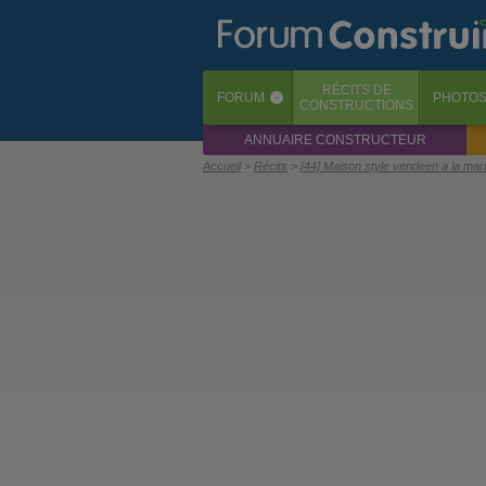
RÉCITS
DE
FORUM
PHOTO
‹
CONSTRUCTIONS
ANNUAIRE CONSTRUCTEUR
Accueil
Récits
[44] Maison style vendeen a la mar