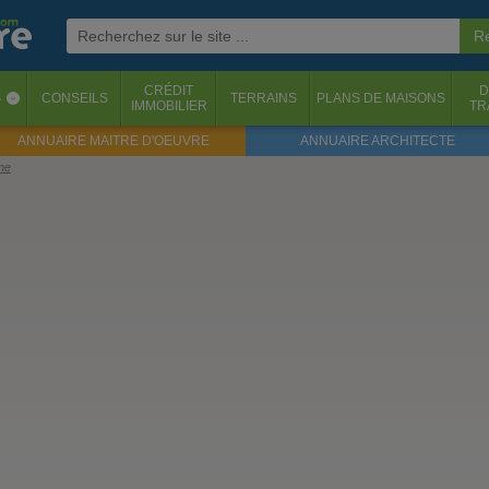
CRÉDIT
D
S
CONSEILS
TERRAINS
PLANS DE MAISONS
‹
IMMOBILIER
TR
ANNUAIRE MAITRE D'OEUVRE
ANNUAIRE ARCHITECTE
ne