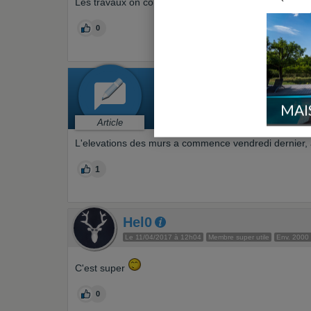
Les travaux on commence hier matin (début des fond
0
« ELEVATION D
Gros oeuvre > Elévation des mur
MAI
Par
civodul45
le 11/04/2017 à 05h
Article
L'elevations des murs a commence vendredi dernier, a 
1
Hel0
Le 11/04/2017 à 12h04
Membre super utile
Env. 2000
C'est super
0