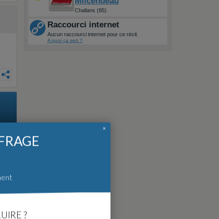
Milcendeau
Challans (85)
Raccourci internet
Aucun raccourci internet pour ce récit.
A quoi ça sert ?
×
FFRAGE
ment
UIRE ?