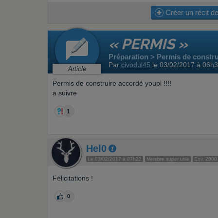
Créer un récit de
« PERMIS »
Préparation > Permis de constru
Par
civodul45
le 03/02/2017 à 06h
Article
Permis de construire accordé youpi !!!!
a suivre
1
Hel0
Le 03/02/2017 à 07h22
Membre super utile
Env. 2000
Félicitations !
0