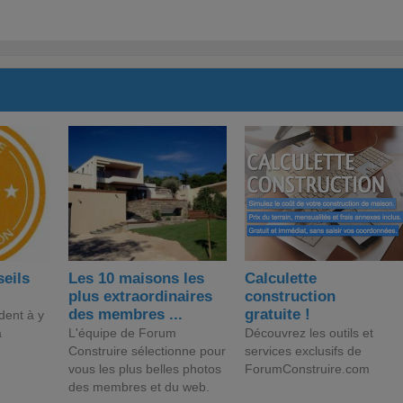
seils
Les 10 maisons les
Calculette
plus extraordinaires
construction
des membres ...
gratuite !
dent à y
a
L'équipe de Forum
Découvrez les outils et
Construire sélectionne pour
services exclusifs de
vous les plus belles photos
ForumConstruire.com
des membres et du web.