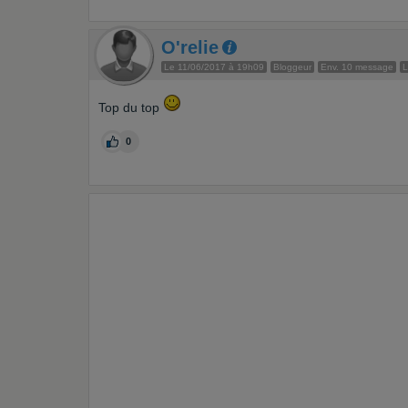
O'relie
Le 11/06/2017 à 19h09
Bloggeur
Env. 10 message
L
Top du top
0