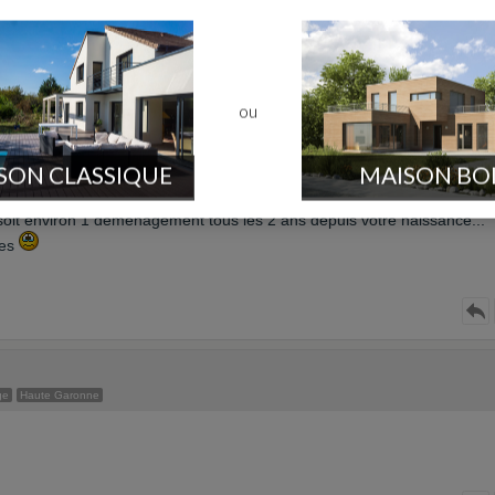
 construction
Poster un message
ou
ge
Haute Garonne
SON CLASSIQUE
MAISON BO
it environ 1 déménagement tous les 2 ans depuis votre naissance...
ses
ge
Haute Garonne