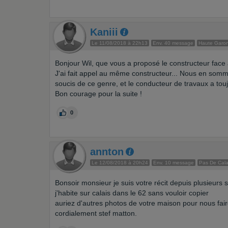
Kaniii
Le 11/08/2018 à 22h13
Env. 40 message
Haute Garo
Bonjour Wil, que vous a proposé le constructeur face 
J'ai fait appel au même constructeur... Nous en somme
soucis de ce genre, et le conducteur de travaux a toujo
Bon courage pour la suite !
0
annton
Le 12/08/2018 à 20h24
Env. 10 message
Pas De Cala
Bonsoir monsieur je suis votre récit depuis plusieurs
j'habite sur calais dans le 62 sans vouloir copier
auriez d'autres photos de votre maison pour nous fai
cordialement stef matton.