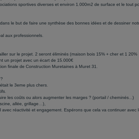
ociations sportives diverses et environ 1.000m2 de surface et le tout p
dans le but de faire une synthèse des bonnes idées et de dessiner not
éal aux professionnels.
ailler sur le projet. 2 seront éliminés (maison bois 15% + cher et 1 20%
nt un projet avec un écart de 15.000€
ction finale de Construction Muretaines à Muret 31.
 ?
 était le 3eme plus chers.
ifs.
éduire les coûts ou alors augmenter les marges ? (portail / cheminés...)
ine, allée, grillage…),
 avec réactivité et engagement. Espérons que cela va continuer avec 