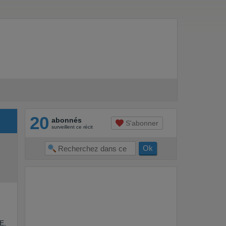
20
abonnés
S'abonner
surveillent ce récit
E,