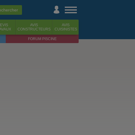
EVIS
AVIS
AVIS
AVAUX
CONSTRUCTEURS
CUISINISTES
FORUM PISCINE