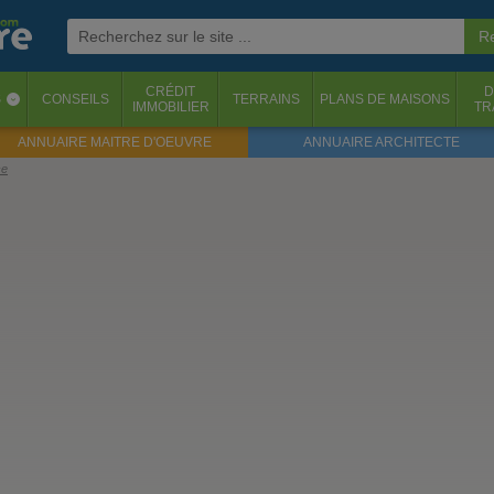
CRÉDIT
D
S
CONSEILS
TERRAINS
PLANS DE MAISONS
‹
IMMOBILIER
TR
ANNUAIRE MAITRE D'OEUVRE
ANNUAIRE ARCHITECTE
ce