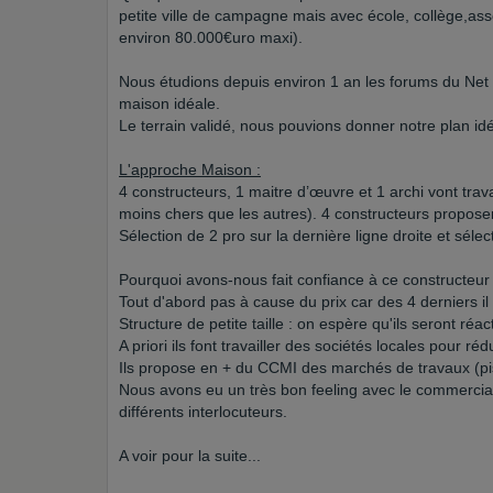
petite ville de campagne mais avec école, collège,ass
environ 80.000€uro maxi).
Nous étudions depuis environ 1 an les forums du Net 
maison idéale.
Le terrain validé, nous pouvions donner notre plan id
L'approche Maison :
4 constructeurs, 1 maitre d’œuvre et 1 archi vont trav
moins chers que les autres). 4 constructeurs propose
Sélection de 2 pro sur la dernière ligne droite et séle
Pourquoi avons-nous fait confiance à ce constructeur
Tout d'abord pas à cause du prix car des 4 derniers il
Structure de petite taille : on espère qu'ils seront réact
A priori ils font travailler des sociétés locales pour r
Ils propose en + du CCMI des marchés de travaux (pisc
Nous avons eu un très bon feeling avec le commercial
différents interlocuteurs.
A voir pour la suite...