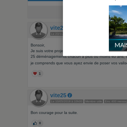
Créer un récit de
vite25
Le 23/11/2017 à 19h01
Membre utile
Env. 400 messa
MAI
Bonsoir,
Je suis votre projet avec attention.
25 déménagements chacun à plus ou moins 40 ans, so
je comprends que vous ayez envie de poser vos vali
1
vite25
Le 10/05/2018 à 10h00
Membre utile
Env. 400 messa
Bon courage pour la suite.
0