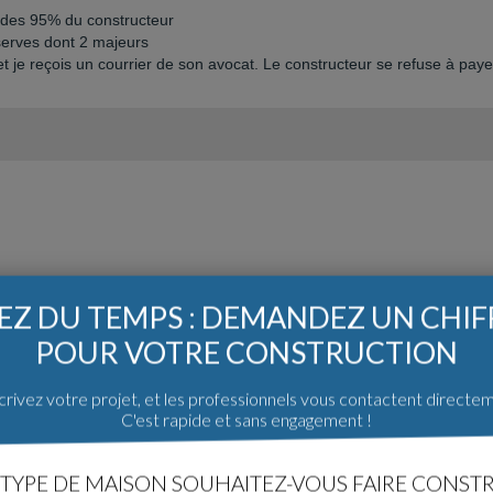
DF des 95% du constructeur
serves dont 2 majeurs
t je reçois un courrier de son avocat. Le constructeur se refuse à paye
Z DU TEMPS : DEMANDEZ UN CHI
POUR VOTRE CONSTRUCTION
rivez votre projet, et les professionnels vous contactent directe
C'est rapide et sans engagement !
TYPE DE MAISON SOUHAITEZ-VOUS FAIRE CONSTR