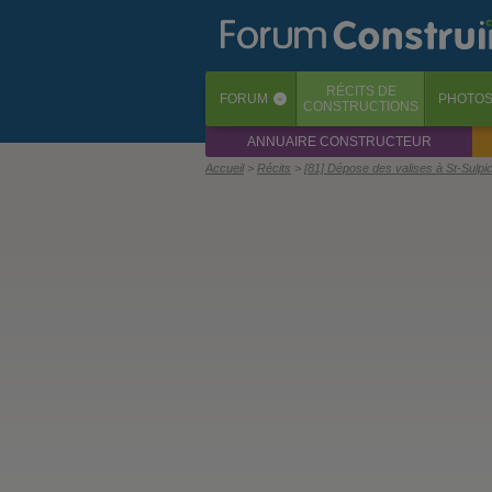
RÉCITS
DE
FORUM
PHOTO
‹
CONSTRUCTIONS
ANNUAIRE CONSTRUCTEUR
Accueil
Récits
[81] Dépose des valises à St-Sulpi