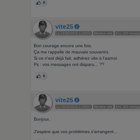
0
vite25
Le 12/08/2018 à 23h52
Membre utile
Env. 400 messa
Bon courage encore une fois.
Ça me rappelle de mauvais souvenirs.
Si ce n'est déjà fait, adhérez vite à l'aamoi.
Ps : vos messages ont disparu... ??
0
vite25
Le 23/09/2018 à 10h07
Membre utile
Env. 400 messa
Bonjour,
J'espère que vos problèmes s'arrangent...