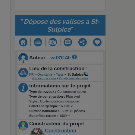
"
Dépose des valises à St-
Sulpice
"
Auteur :
wil31140
Lieu de la construction :
FR
>
Occitanie
>
Tarn
>
St Sulpice
Voir sur une carte
-
Projets aux alentours
Informations sur le projet :
Type de travaux :
Construction neuve
Type de construction :
Plain pied
Style :
Contemporaine / classique
Label énergétique :
RT2012
Surface habitable :
155m² (5 pièces)
Superficie terrain :
1000m²
Constructeur du projet :
Construction