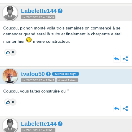
Labelette144
Le 26/07/2017 à 09h32
Coucou, pignon monté voilà trois semaines on commencé à se
demander quand serai là suite et finalement la charpente à étai
monter hier
même constructeur.
0
tvalou50
Auteur du sujet
Le 26/07/2017 à 12h41
Nouvel Aviseur
Coucou, vous faites construire ou ?
0
Labelette144
Le 26/07/2017 à 13h13