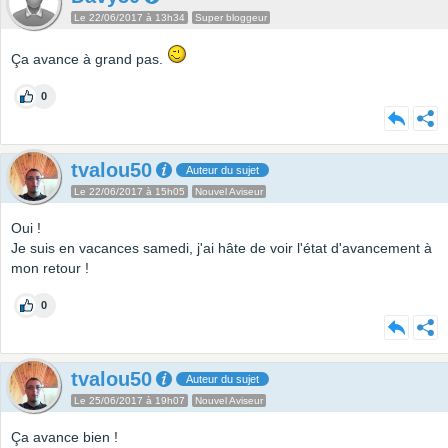
Le 22/06/2017 à 13h34
Super bloggeur
Ça avance à grand pas.
0
tvalou50
Auteur du sujet
Le 22/06/2017 à 15h05
Nouvel Aviseur
Oui !
Je suis en vacances samedi, j'ai hâte de voir l'état d'avancement à
mon retour !
0
tvalou50
Auteur du sujet
Le 25/06/2017 à 19h07
Nouvel Aviseur
Ça avance bien !