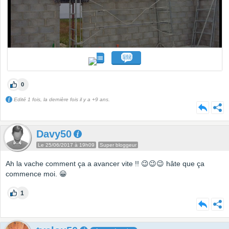
0
Edité 1 fois, la dernière fois il y a +9 ans.
Davy50
Le 25/06/2017 à 19h09
Super bloggeur
Ah la vache comment ça a avancer vite !! 😉😉😉 hâte que ça
commence moi. 😀
1