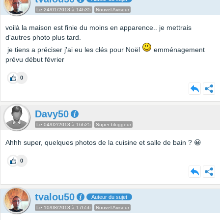
Le 24/01/2018 à 14h35
Nouvel Aviseur
voilà la maison est finie du moins en apparence.. je mettrais
d'autres photo plus tard.
je tiens a préciser j'ai eu les clés pour Noël
emménagement
prévu début février
0
Davy50
Le 04/02/2018 à 16h25
Super bloggeur
Ahhh super, quelques photos de la cuisine et salle de bain ? 😀
0
tvalou50
Auteur du sujet
Le 10/08/2018 à 17h56
Nouvel Aviseur