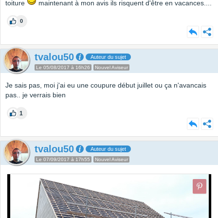
toiture
maintenant à mon avis ils risquent d'être en vacances....
0
tvalou50
Auteur du sujet
Le 05/08/2017 à 16h26
Nouvel Aviseur
Je sais pas, moi j'ai eu une coupure début juillet ou ça n'avancais
pas.. je verrais bien
1
tvalou50
Auteur du sujet
Le 07/09/2017 à 17h55
Nouvel Aviseur