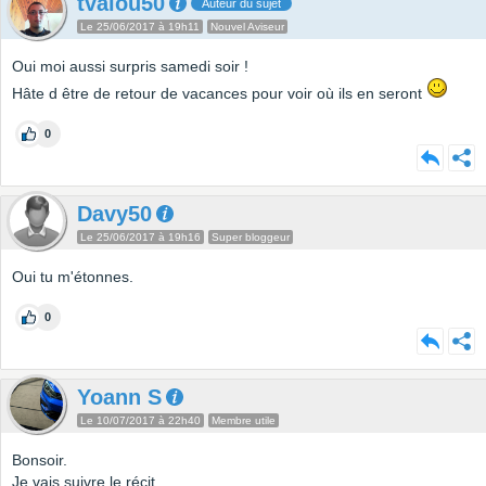
tvalou50
Auteur du sujet
Le 25/06/2017 à 19h11
Nouvel Aviseur
Oui moi aussi surpris samedi soir !
Hâte d être de retour de vacances pour voir où ils en seront
0
Davy50
Le 25/06/2017 à 19h16
Super bloggeur
Oui tu m'étonnes.
0
Yoann S
Le 10/07/2017 à 22h40
Membre utile
Bonsoir.
Je vais suivre le récit.