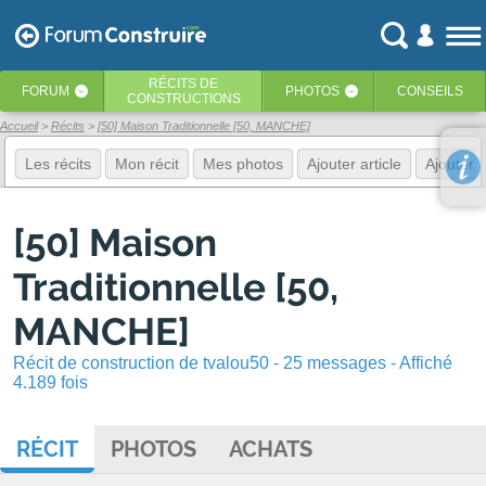
RÉCITS
DE
FORUM
PHOTOS
CONSEILS
‹
‹
CONSTRUCTIONS
Accueil
Récits
[50] Maison Traditionnelle [50, MANCHE]
Les récits
Mon récit
Mes photos
Ajouter article
Ajouter 
[50] Maison
Traditionnelle [50,
MANCHE]
Récit de construction de tvalou50 - 25 messages - Affiché
4.189 fois
RÉCIT
PHOTOS
ACHATS