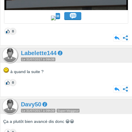
0
Labelette144
Le 31/07/2017 à 09h38
à quand la suite ?
0
Davy50
Le 31/07/2017 à 09h39
Super bloggeur
Ça a plutôt bien avancé dis donc 😀😀