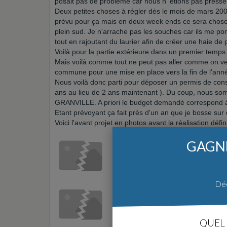
posait pas de problème car nous n' étions pas pressé 
Deux petites choses à régler dès le mois de mars 2009
prévu pour ça mais en deux week ends ce sera chose f
plein sud. Je n'arrache pas les souches car ils me pom
tout en rajoutant du laurier afin de créer une haie de
Voilà pour la partie extérieure dans un premier temps
Mais voilà comme tout ne peut pas aller comme on veu
commune pour une mise en place vers la fin de l'ann
Nous voilà donc parti pour déposer un permis de const
ans au lieu de 2 ans maintenant ). Du coup, nous som
GRANVILLE. A priori le budget demandé correspond à
Etant prévoyant ça fait près d'un an que je bosse sur
Voici l'avant projet en photos avant la réalisation défi
GAGNE
Déc
QUEL 