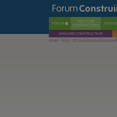
RÉCITS
DE
FORUM
PHOTO
‹
CONSTRUCTIONS
ANNUAIRE CONSTRUCTEUR
Accueil
Récits
[50] On se lance à côté de Granvill