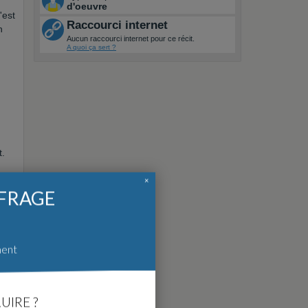
d'oeuvre
'est
Raccourci internet
n
Aucun raccourci internet pour ce récit.
A quoi ça sert ?
t.
×
FFRAGE
ment
UIRE ?