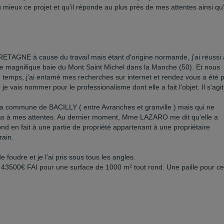
 mieux ce projet et qu'il réponde au plus près de mes attentes ainsi qu
RETAGNE à cause du travail mais étant d'origine normande, j'ai réussi 
te magnifique baie du Mont Saint Michel dans la Manche (50). Et nous
e temps, j'ai entamé mes recherches sur internet et rendez vous a été p
vais nommer pour le professionalisme dont elle a fait l'objet. Il s'agi
 la commune de BACILLY ( entre Avranches et granville ) mais qui ne
pas à mes attentes. Au dernier moment, Mme LAZARO me dit qu'elle a
nd en fait à une partie de propriété appartenant à une propriétaire
rain.
de foudre et je l'ai pris sous tous les angles.
e 43500€ FAI pour une surface de 1000 m² tout rond. Une paille pour c