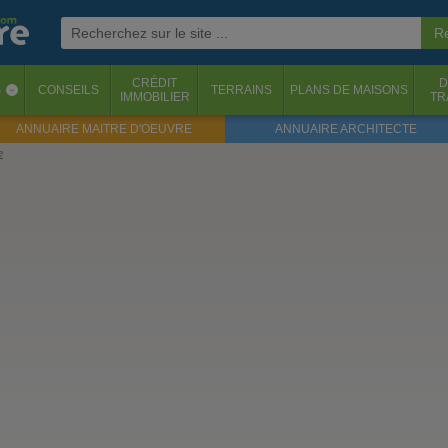
CRÉDIT
D
S
CONSEILS
TERRAINS
PLANS DE MAISONS
‹
IMMOBILIER
TR
ANNUAIRE MAITRE D'OEUVRE
ANNUAIRE ARCHITECTE
e