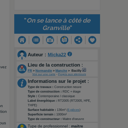
"
On se lance à côté de
Granville
"
Auteur :
Micka22
Lieu de la construction :
uvez
FR
>
Normandie
>
Manche
>
Bacilly
Voir sur une carte
-
Projets aux alentours
Informations sur le projet :
Type de travaux :
Construction neuve
Type de construction :
RDC + étage
Style :
Contemporaine / classique
Label énergétique :
RT2005 (RT2005, HPE,
on
THPE)
Surface habitable :
136m² (
6 pièces
)
tion
Superficie terrain :
1000m²
Type de constructeur :
Maitre d'oeuvre
nous
Type de professionnel :
maitre