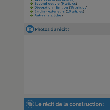
Second oeuvre
(
9 articles
)
Décoration - finition
(
35 articles
)
Jardin - exterieurs
(
19 articles
)
Autres
(
7 articles
)
Photos du récit :
Le récit de la construction :