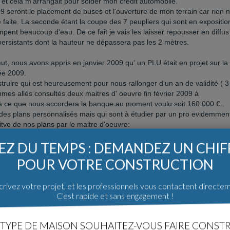
et celà m'arrangait pour solder mon crédit automobile.
 seront le placement de buses et l'ouverture de mon terrain car rien n
aite. La seconde étant la coupe des 7 peupliers qui sont en expositio
pent beaucoup d'eau. De ce fait je vais les laisser repousser en diffus
 persistants dont la hauteur ne dépassera pas les 2 mètres.
.
t, nous avons appris en janvier 2009 qu' un PLU était en projet sur la
ée 2009.
ruire qui est heureusement pour nous rallonger d'un an de validité ( 3
mes allés consultés deux maitres d' oeuvre fin février 2009 à
 ce que nous accordera la banque au moment voulu soit 160 000 € .
 des plans personnalisés mais qui sont à étudier par un pro evidemmen
nitve de nos plans par le maitre d'oeuvre:
Z DU TEMPS : DEMANDEZ UN CHI
POUR VOTRE CONSTRUCTION
rivez votre projet, et les professionnels vous contactent directe
C'est rapide et sans engagement !
TYPE DE MAISON SOUHAITEZ-VOUS FAIRE CONSTR