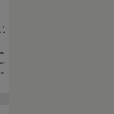
que
r le
des
lant
ial.