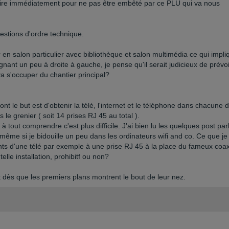
uire immédiatement pour ne pas être embêté par ce PLU qui va nous
estions d'ordre technique.
n salon particulier avec bibliothèque et salon multimédia ce qui impli
nant un peu à droite à gauche, je pense qu'il serait judicieux de prévoi
va s'occuper du chantier principal?
ont le but est d'obtenir la télé, l'internet et le téléphone dans chacune 
e grenier ( soit 14 prises RJ 45 au total ).
 tout comprendre c'est plus difficile. J'ai bien lu les quelques post par
 même si je bidouille un peu dans les ordinateurs wifi and co. Ce que je
ts d'une télé par exemple à une prise RJ 45 à la place du fameux coax
elle installation, prohibitf ou non?
t dès que les premiers plans montrent le bout de leur nez.