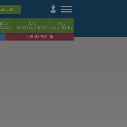
EVIS
AVIS
AVIS
AVAUX
CONSTRUCTEURS
CUISINISTES
FORUM PISCINE