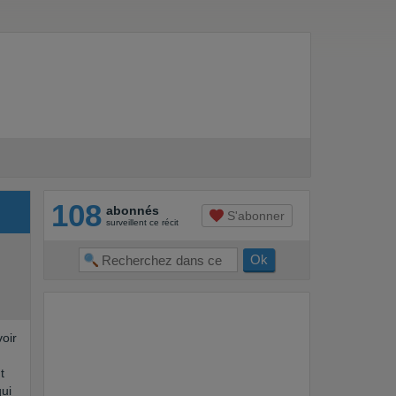
108
abonnés
S'abonner
surveillent ce récit
voir
t
ui