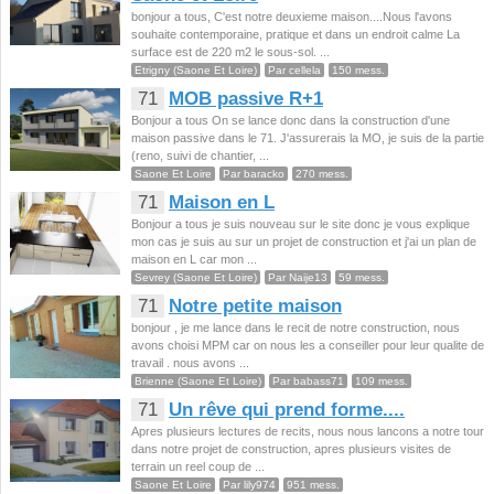
bonjour a tous, C'est notre deuxieme maison....Nous l'avons
souhaite contemporaine, pratique et dans un endroit calme La
surface est de 220 m2 le sous-sol. ...
Etrigny (Saone Et Loire)
Par cellela
150 mess.
71
MOB passive R+1
Bonjour a tous On se lance donc dans la construction d'une
maison passive dans le 71. J'assurerais la MO, je suis de la partie
(reno, suivi de chantier, ...
Saone Et Loire
Par baracko
270 mess.
71
Maison en L
Bonjour a tous je suis nouveau sur le site donc je vous explique
mon cas je suis au sur un projet de construction et j'ai un plan de
maison en L car mon ...
Sevrey (Saone Et Loire)
Par Naije13
59 mess.
71
Notre petite maison
bonjour , je me lance dans le recit de notre construction, nous
avons choisi MPM car on nous les a conseiller pour leur qualite de
travail . nous avons ...
Brienne (Saone Et Loire)
Par babass71
109 mess.
71
Un rêve qui prend forme....
Apres plusieurs lectures de recits, nous nous lancons a notre tour
dans notre projet de construction, apres plusieurs visites de
terrain un reel coup de ...
Saone Et Loire
Par lily974
951 mess.