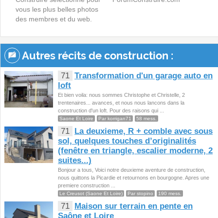
vous les plus belles photos
des membres et du web.
Autres récits de construction :
71
Transformation d'un garage auto en
loft
Et bien voila: nous sommes Christophe et Christelle, 2
trentenaires... avances, et nous nous lancons dans la
construction d'un loft. Pour des raisons qui ...
Saone Et Loire
Par korrigan71
58 mess.
71
La deuxieme, R + comble avec sous
sol, quelques touches d’originalités
(fenêtre en triangle, escalier moderne, 2
suites...)
Bonjour a tous, Voici notre deuxieme aventure de construction,
nous quittons la Picardie et retournons en bourgogne. Apres une
premiere construction ...
Le Creusot (Saone Et Loire)
Par stopino
190 mess.
71
Maison sur terrain en pente en
Saône et Loire