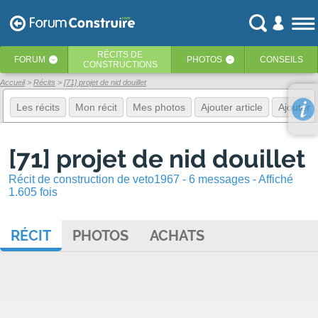
RÉCITS
DE
FORUM
PHOTOS
CONSEILS
‹
‹
CONSTRUCTIONS
Accueil
Récits
[71] projet de nid douillet
Les récits
Mon récit
Mes photos
Ajouter article
Ajouter 
[71] projet de nid douillet
Récit de construction de veto1967 - 6 messages - Affiché
1.605 fois
RÉCIT
PHOTOS
ACHATS