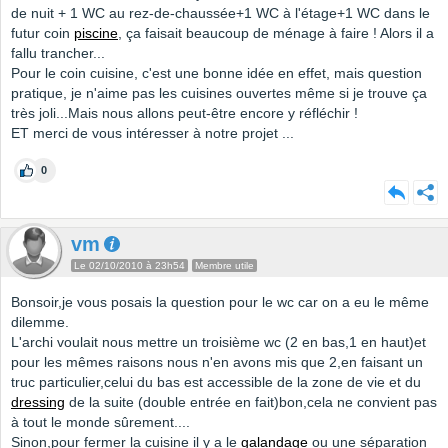
de nuit + 1 WC au rez-de-chaussée+1 WC à l'étage+1 WC dans le
futur coin
piscine
, ça faisait beaucoup de ménage à faire ! Alors il a
fallu trancher...
Pour le coin cuisine, c'est une bonne idée en effet, mais question
pratique, je n'aime pas les cuisines ouvertes même si je trouve ça
très joli...Mais nous allons peut-être encore y réfléchir !
ET merci de vous intéresser à notre projet ...
0
vm
Le 02/10/2010 à 23h54
Membre utile
Bonsoir,je vous posais la question pour le wc car on a eu le même
dilemme.
L'archi voulait nous mettre un troisième wc (2 en bas,1 en haut)et
pour les mêmes raisons nous n'en avons mis que 2,en faisant un
truc particulier,celui du bas est accessible de la zone de vie et du
dressing
de la suite (double entrée en fait)bon,cela ne convient pas
à tout le monde sûrement....
Sinon,pour fermer la cuisine il y a le
galandage
ou une séparation