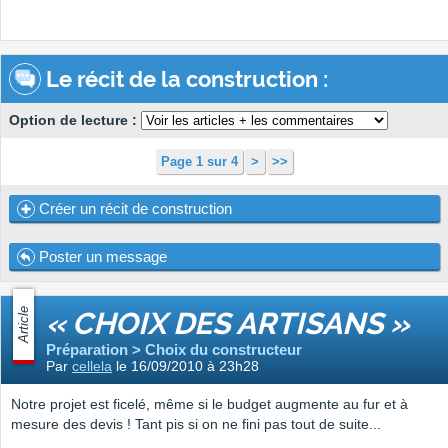
Le récit de la construction :
Option de lecture :
Page 1 sur 4
>
>>
Créer un récit de construction
Poster un message
Article
« CHOIX DES ARTISANS »
Préparation > Choix du constructeur
Par
cellela
le 16/09/2010 à 23h28
Notre projet est ficelé, même si le budget augmente au fur et à
mesure des devis ! Tant pis si on ne fini pas tout de suite...