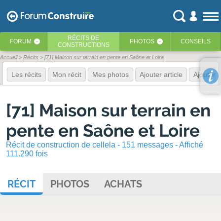
RÉCITS
DE
FORUM
PHOTOS
CONSEILS
‹
‹
CONSTRUCTIONS
Accueil
Récits
[71] Maison sur terrain en pente en Saône et Loire
Les récits
Mon récit
Mes photos
Ajouter article
Ajouter 
[71] Maison sur terrain en
pente en Saône et Loire
Récit de construction de cellela - 151 messages - Affiché
111.290 fois
RÉCIT
PHOTOS
ACHATS