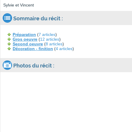
Sylvie et Vincent
Sommaire du récit :
Préparation
(
7 articles
)
Gros oeuvre
(
12 articles
)
Second oeuvre
(
8 articles
)
Décoration - finition
(
4 articles
)
Photos du récit :