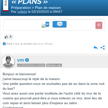
Article
« PLANS »
Préparation > Plan de maison
Par
cellela
le 02/10/2010 à 09h57
0
Edité 1 fois, la dernière fois il y a +15 ans.
vm
Le 02/10/2010 à 12h35
Membre utile
Bonjour et bienvenue!
j'aime beaucoup le style de la maison.
Une petite question:vous ne souhaitez pas de wc dans la zone nuit
du bas?
Vous avez aussi une partie inutilisée,de l'autre côté du mur de la
cuisine qui pourrait peut-être,si vous enlevez ce mur, tenir lieu de
coin repas et ainsi laisser plus d'espace au salon .
Cordialement.