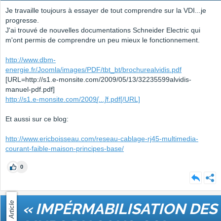
Je travaille toujours à essayer de tout comprendre sur la VDI...je
progresse.
J'ai trouvé de nouvelles documentations Schneider Electric qui
m'ont permis de comprendre un peu mieux le fonctionnement.
http://www.dbm-
energie.fr/Joomla/images/PDF/tbt_bt/brochurealvidis.pdf
[URL=http://s1.e-monsite.com/2009/05/13/32235599alvidis-
manuel-pdf.pdf]
http://s1.e-monsite.com/2009
[...]
f.pdf[/URL]
Et aussi sur ce blog:
http://www.ericboisseau.com/reseau-cablage-rj45-multimedia-
courant-faible-maison-principes-base/
0
Article
« IMPÉRMABILISATION DES