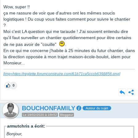
Wow, super !!
ça me rassure de voir que d'autres ont les mêmes soucis
logistiques ! Du coup vous faites comment pour suivre le chantier
?
Moi c'est LA question qui me taraude ! J'ai souvent entendu dire
qu'il faut surveiller un chantier quotidiennement pour être certains
de ne pas avoir de "couille"
.
En ce qui me concerne j'habite à 25 minutes du futur chantier, dans
la direction opposée à mon trajet maison-école-boulot, idem pour
Monsieur...
[img=https://reglette.forumconstruire.com/61b71ca5cccb6398856.png]
0
BOUCHONFAMILY
Auteur du sujet
Le 19/02/2020 à 16h52
Bloggeur
armutchris a écrit:
Bonjour,