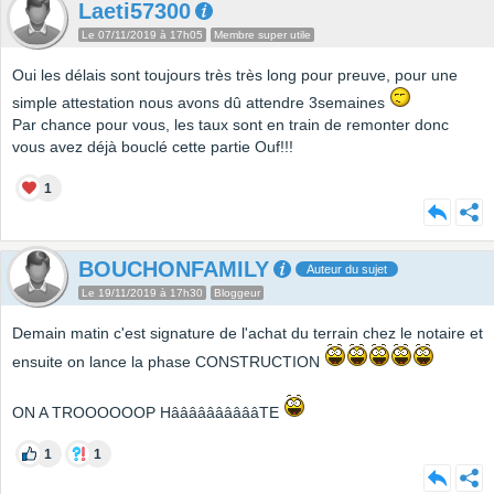
Laeti57300
Le 07/11/2019 à 17h05
Membre super utile
Oui les délais sont toujours très très long pour preuve, pour une
simple attestation nous avons dû attendre 3semaines
Par chance pour vous, les taux sont en train de remonter donc
vous avez déjà bouclé cette partie Ouf!!!
1
BOUCHONFAMILY
Auteur du sujet
Le 19/11/2019 à 17h30
Bloggeur
Demain matin c'est signature de l'achat du terrain chez le notaire et
ensuite on lance la phase CONSTRUCTION
ON A TROOOOOOP HââââââââââTE
1
1