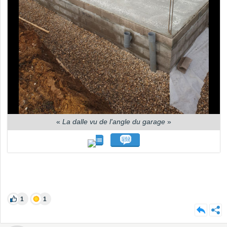
«
La dalle vu de l'angle du garage
»
1
1