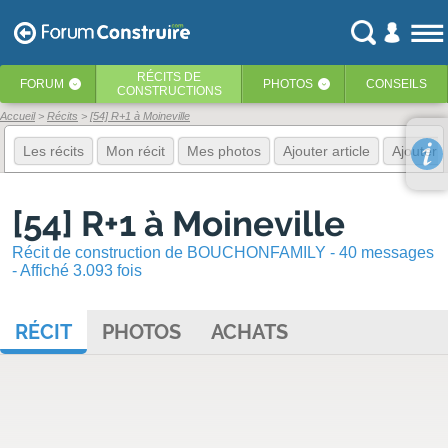
RÉCITS
DE
FORUM
PHOTOS
CONSEILS
‹
‹
CONSTRUCTIONS
Accueil
Récits
[54] R+1 à Moineville
Les récits
Mon récit
Mes photos
Ajouter article
Ajouter 
[54] R+1 à Moineville
Récit de construction de BOUCHONFAMILY - 40 messages
- Affiché 3.093 fois
RÉCIT
PHOTOS
ACHATS