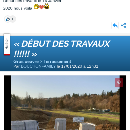
Début des travaux le 16 Janvier
2020 nous voilà
1
Article
« DÉBUT DES TRAVAUX
!!!!!! »
Gros oeuvre > Terrassement
Par
BOUCHONFAMILY
le 17/01/2020 à 12h31