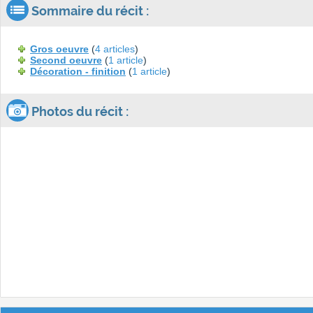
Sommaire du récit :
Gros oeuvre
(
4 articles
)
Second oeuvre
(
1 article
)
Décoration - finition
(
1 article
)
Photos du récit :