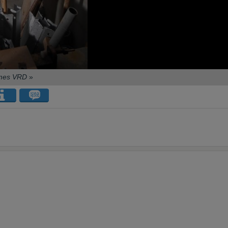
 mes VRD
»