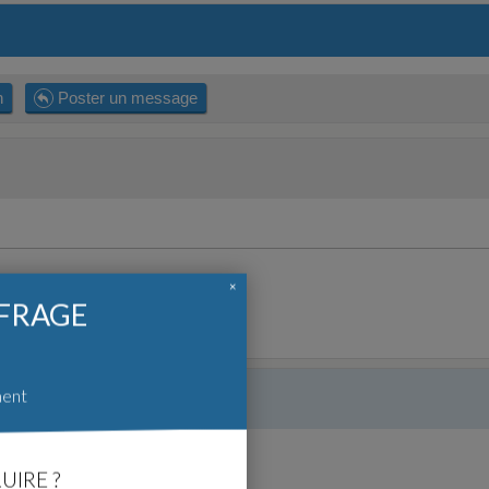
n
Poster un message
×
FFRAGE
ment
UIRE ?