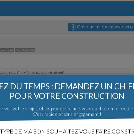
Créer un récit de constructio
 message
Sain Bel (69)
es, c'est l'humilité et un regard attentif.
Z DU TEMPS : DEMANDEZ UN CHI
POUR VOTRE CONSTRUCTION
rivez votre projet, et les professionnels vous contactent directe
C'est rapide et sans engagement !
ie
TYPE DE MAISON SOUHAITEZ-VOUS FAIRE CONSTR
on.