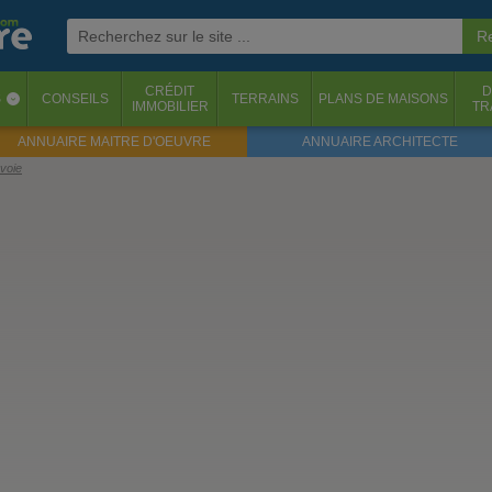
CRÉDIT
D
S
CONSEILS
TERRAINS
PLANS DE MAISONS
‹
IMMOBILIER
TR
ANNUAIRE MAITRE D'OEUVRE
ANNUAIRE ARCHITECTE
voie