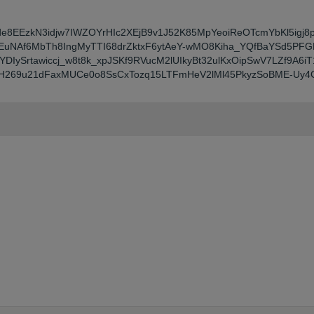
Dde8EEzkN3idjw7IWZOYrHIc2XEjB9v1J52K85MpYeoiReOTcmYbKl5igj8p
uNAf6MbTh8IngMyTTI68drZktxF6ytAeY-wMO8Kiha_YQfBaYSd5PFGL
rtawiccj_w8t8k_xpJSKf9RVucM2lUIkyBt32ulKxOipSwV7LZf9A6iT1
H269u21dFaxMUCe0o8SsCxTozq15LTFmHeV2lMl45PkyzSoBME-Uy4