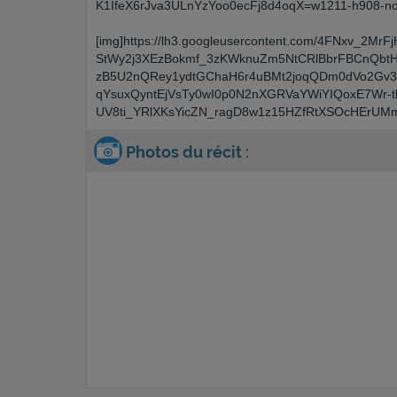
K1IfeX6rJva3ULnYzYoo0ecFj8d4oqX=w1211-h908-no?
[img]https://lh3.googleusercontent.com/4FNxv
StWy2j3XEzBokmf_3zKWknuZm5NtCRlBbrFBCnQbtH
zB5U2nQRey1ydtGChaH6r4uBMt2joqQDm0dVo2Gv3B
qYsuxQyntEjVsTy0wI0p0N2nXGRVaYWiYIQoxE7Wr
UV8ti_YRlXKsYicZN_ragD8w1z15HZfRtXSOcHErUMm
Photos du récit :