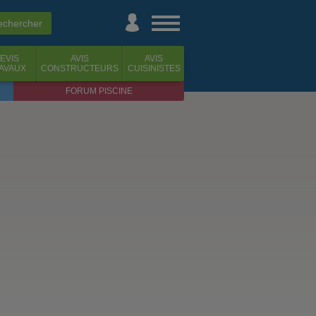
EVIS
AVIS
AVIS
AVAUX
CONSTRUCTEURS
CUISINISTES
FORUM PISCINE