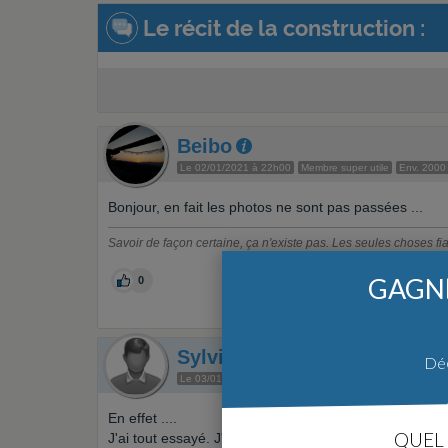
Le récit de la construction :
Beibo
Le 02/01/2021 à 22h00
Membre super utile
Env. 2000
Bonjour, en fait les photos ne sont pas passées ...
Savoir de façon certaine, ça n'existe pas. Les seules choses fiabl
GAGNE
0
Sylvie-jac
Auteur du sujet
Déc
Le 03/01/2021 à 10h50
Env. 10 message
Haute Savo
En effet ....
QUEL 
J'ai tout essayé. J'ai refais plusieurs fois la manipulati