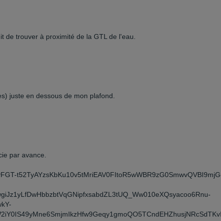
dit de trouver à proximité de la GTL de l'eau.
res) juste en dessous de mon plafond.
cie par avance.
dSs9fvFGT-t52TyAYzsKbKu10v5tMriEAV0FItoR5wWBR9zG0SmwvQVBI9mj
giJz1yLfDwHbbzbtVqGNipfxsabdZL3tUQ_Ww010eXQsyacoo6Rnu-
kY-
2iY0IS49yMne6SmjmIkzHfw9Geqy1gmoQO5TCndEHZhusjNRcSdTK