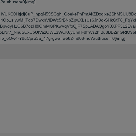
authuser=0[/img]
_2MrFjHVUKC0HtjcijCuP_hpqN59SGgh_GoekePnPmAkZDxglxe2ShM5UU8
4Ob1sIywMIjTdo7DwkhVlDWc5rBNpZpwXLsUs6Jn9d-SHkGtT8_FqYcE
pvdyH1O6B7ozH8lOmMGPKwVqVfoQjF7Sp1ADAQgoY0XPF312EvajYDIyS
-tbLNr7_NnuSCxCbUfVazOWEzWCK6yUmH-8ffWs2hlBu8BB2mGRlO96
5_oOw4-Y9uCpru3a_47g-gwe=w682-h908-no?authuser=0[/img]