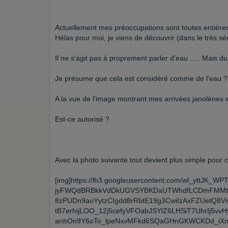
Actuellement mes préoccupations sont toutes entières s
Hélas pour moi, je viens de découvrir (dans le très séri
Il ne s'agit pas à proprement parler d'eau ..... Mai
Je présume que cela est considéré comme de l'eau ? 
A la vue de l'image montrant mes arrivées janolènes 
Est-ce autorisé ?
Avec la photo suivante tout devient plus simple pour 
[img]https://lh3.googleusercontent.com/wl_ytt
jyFWQdBRBkkVdDkUGVSYBKDaUTWhdfLCDmFMMt
8zPUDn9aoYytzCIgdd8rRbtE19g3CwiIzAxFZUetQ8
tB7erhijLOO_12j5cefyVFOabJSYlZ6LHSiT7UhrIj
anhOn9Y6oTo_lpeNxvMFkd6SQaGHnGKWCKDd_iXm