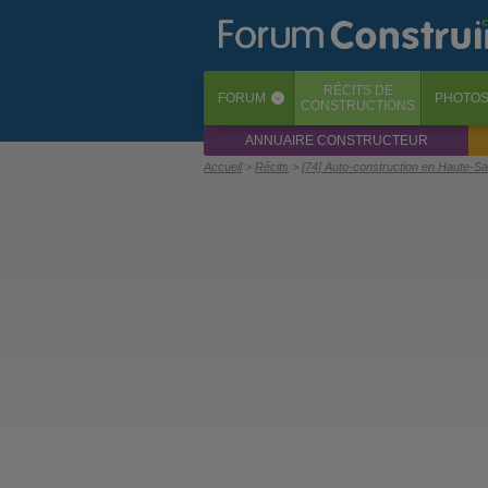
RÉCITS
DE
FORUM
PHOTO
‹
CONSTRUCTIONS
ANNUAIRE CONSTRUCTEUR
Accueil
Récits
[74] Auto-construction en Haute-Sa