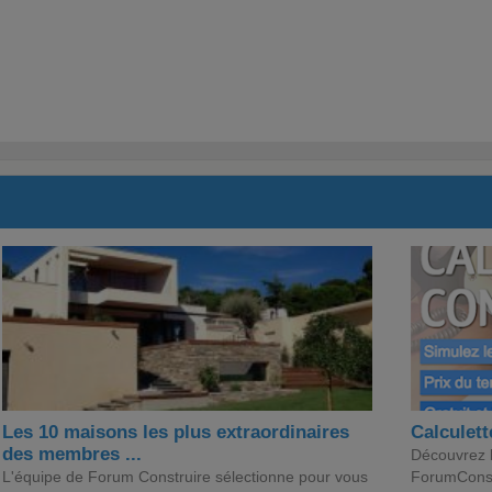
Les 10 maisons les plus extraordinaires
Calculett
des membres ...
Découvrez le
L'équipe de Forum Construire sélectionne pour vous
ForumConst