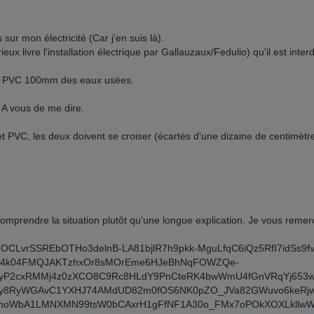
ur mon électricité (Car j'en suis là).
eux livre l'installation électrique par Gallauzaux/Fedulio) qu'il est inter
s du PVC 100mm des eaux usées.
A vous de me dire.
et PVC, les deux doivent se croiser (écartés d'une dizaine de centimèt
comprendre la situation plutôt qu'une longue explication. Je vous remer
JK_WPTOCLvrSSREbOTHo3delnB-LA81bjlR7h9pkk-MguLfqC6iQz5RfI7i
4k04FMQJAKTzhxOr8sMOrEme6HJeBhNqFOWZQe-
ViyP2cxRMMj4z0zXCO8C9Rc8HLdY9PnCteRK4bwWmU4fGnVRqYj653w
5vvHy8RyWGAvC1YXHJ74AMdUD82m0fOS6NK0pZO_JVa82GWuvo6keRjw
oWbA1LMNXMN99tsW0bCAxrH1gFfNF1A30o_FMx7oPOkXOXLkllwW