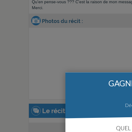
Qu'en pense-vous ??? C'est la raison de mon messag
Merci.
Photos du récit :
GAGNE
Déc
Le récit de la construction :
QUEL 
Créer un récit de