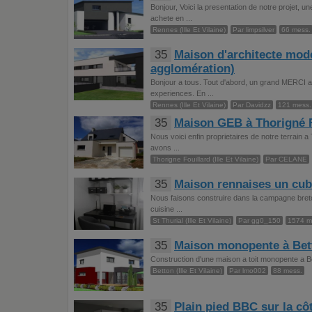
Bonjour, Voici la presentation de notre projet, 
achete en ...
Rennes (Ille Et Vilaine)
Par limpsilver
66 mess.
35
Maison d'architecte mod
agglomération)
Bonjour a tous. Tout d'abord, un grand MERCI a
experiences. En ...
Rennes (Ille Et Vilaine)
Par Davidzz
121 mess.
35
Maison GEB à Thorigné F
Nous voici enfin proprietaires de notre terrain 
avons ...
Thorigne Fouillard (Ille Et Vilaine)
Par CELANE
35
Maison rennaises un cub
Nous faisons construire dans la campagne breto
cuisine ...
St Thurial (Ille Et Vilaine)
Par gg0_150
1574 m
35
Maison monopente à Bet
Construction d'une maison a toit monopente a B
Betton (Ille Et Vilaine)
Par lmo002
88 mess.
35
Plain pied BBC sur la cô