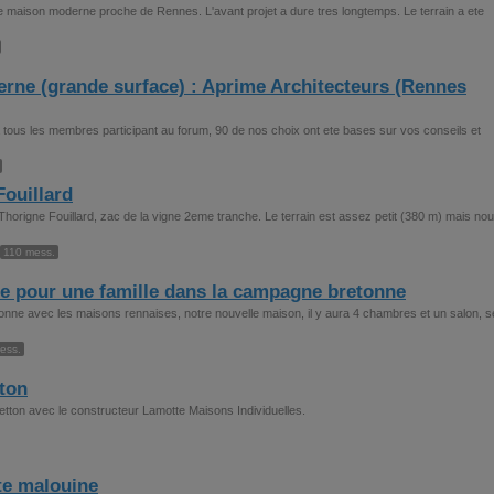
une maison moderne proche de Rennes. L'avant projet a dure tres longtemps. Le terrain a ete
erne (grande surface) : Aprime Architecteurs (Rennes
 tous les membres participant au forum, 90 de nos choix ont ete bases sur vos conseils et
ouillard
a Thorigne Fouillard, zac de la vigne 2eme tranche. Le terrain est assez petit (380 m) mais no
110 mess.
e pour une famille dans la campagne bretonne
nne avec les maisons rennaises, notre nouvelle maison, il y aura 4 chambres et un salon, se
ess.
ton
etton avec le constructeur Lamotte Maisons Individuelles.
te malouine