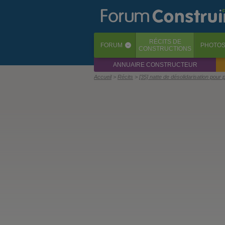
RÉCITS
DE
FORUM
PHOTO
‹
CONSTRUCTIONS
ANNUAIRE CONSTRUCTEUR
Accueil
Récits
[35] natte de désolidarisation pour 