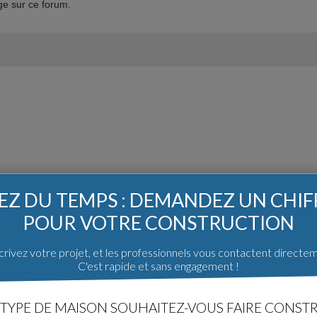
e sur ce forum.
Z DU TEMPS : DEMANDEZ UN CHI
POUR VOTRE CONSTRUCTION
rivez votre projet, et les professionnels vous contactent directe
C'est rapide et sans engagement !
TYPE DE MAISON SOUHAITEZ-VOUS FAIRE CONSTR
 construction
Poster un message