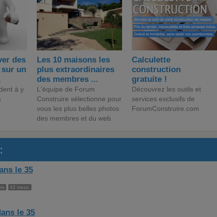
er des
Les 10 maisons les
Calculette
 sur un
plus extraordinaires
construction
.
des membres ...
gratuite !
dent à y
L'équipe de Forum
Découvrez les outils et
a
Construire sélectionne pour
services exclusifs de
vous les plus belles photos
ForumConstruire.com
des membres et du web.
:
ns le 35
ie
42 mess.
ans le 35