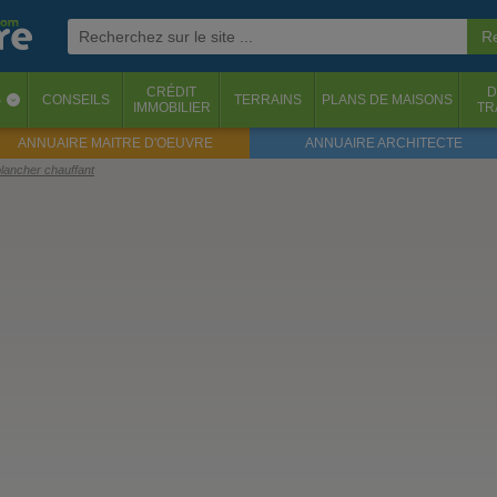
CRÉDIT
D
S
CONSEILS
TERRAINS
PLANS DE MAISONS
‹
IMMOBILIER
TR
ANNUAIRE MAITRE D'OEUVRE
ANNUAIRE ARCHITECTE
plancher chauffant