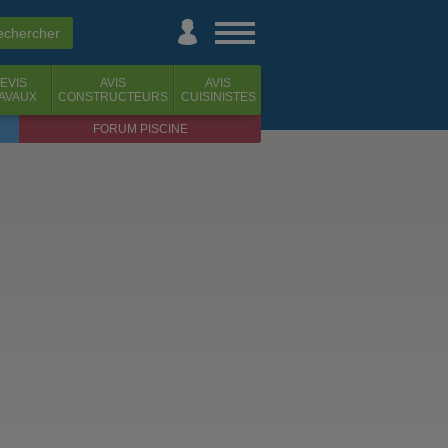
EVIS
AVIS
AVIS
AVAUX
CONSTRUCTEURS
CUISINISTES
FORUM PISCINE