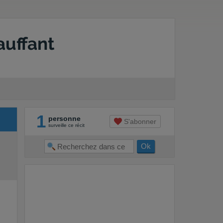
auffant
1
personne
S'abonner
surveille ce récit