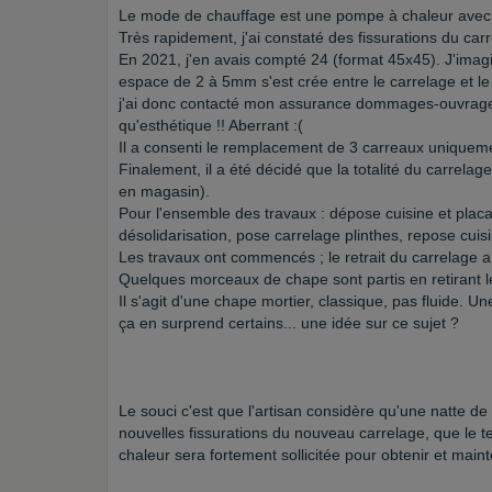
Le mode de chauffage est une pompe à chaleur avec 
Très rapidement, j'ai constaté des fissurations du carr
En 2021, j'en avais compté 24 (format 45x45). J'imagi
espace de 2 à 5mm s'est crée entre le carrelage et le
j'ai donc contacté mon assurance dommages-ouvrage et
qu'esthétique !! Aberrant :(
Il a consenti le remplacement de 3 carreaux uniqueme
Finalement, il a été décidé que la totalité du carrela
en magasin).
Pour l'ensemble des travaux : dépose cuisine et placa
désolidarisation, pose carrelage plinthes, repose cuis
Les travaux ont commencés ; le retrait du carrelage a
Quelques morceaux de chape sont partis en retirant l
Il s'agit d'une chape mortier, classique, pas fluide.
ça en surprend certains... une idée sur ce sujet ?
Le souci c'est que l'artisan considère qu'une natte d
nouvelles fissurations du nouveau carrelage, que le
chaleur sera fortement sollicitée pour obtenir et mai