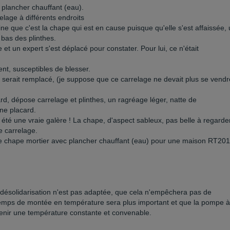
plancher chauffant (eau).
elage à différents endroits
ne que c'est la chape qui est en cause puisque qu'elle s'est affaissée,
 bas des plinthes.
 un expert s'est déplacé pour constater. Pour lui, ce n'était
nt, susceptibles de blesser.
ge serait remplacé, (je suppose que ce carrelage ne devait plus se vendr
rd, dépose carrelage et plinthes, un ragréage léger, natte de
ine placard.
 été une vraie galère ! La chape, d'aspect sableux, pas belle à regarder
e carrelage.
 Une chape mortier avec plancher chauffant (eau) pour une maison RT201
e désolidarisation n'est pas adaptée, que cela n'empêchera pas de
 temps de montée en température sera plus important et que la pompe à
ntenir une température constante et convenable.