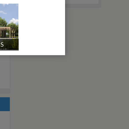
A quoi ça sert ?
IS