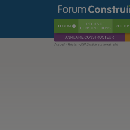
RÉCITS
DE
FORUM
PHOTO
‹
CONSTRUCTIONS
ANNUAIRE CONSTRUCTEUR
Accueil
Récits
[06] Bastide sur terrain plat