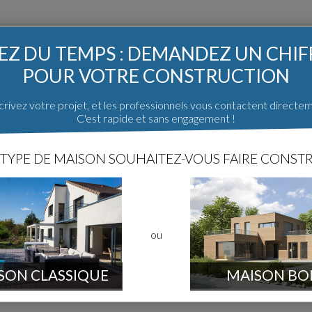
Z DU TEMPS : DEMANDEZ UN CHI
POUR VOTRE CONSTRUCTION
rivez votre projet, et les professionnels vous contactent directe
C'est rapide et sans engagement !
TYPE DE MAISON SOUHAITEZ-VOUS FAIRE CONSTR
ou
mes
SON CLASSIQUE
MAISON BO