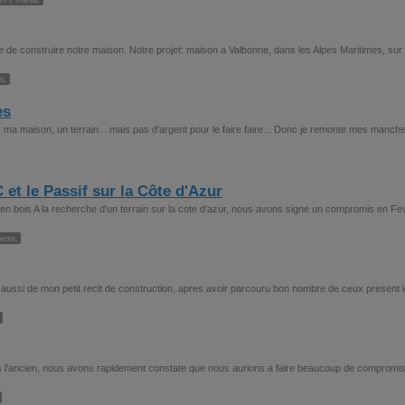
de construire notre maison. Notre projet: maison a Valbonne, dans les Alpes Maritimes, sur
s.
es
 ma maison, un terrain... mais pas d'argent pour le faire faire... Donc je remonte mes manche
 et le Passif sur la Côte d'Azur
 en bois A la recherche d'un terrain sur la cote d'azur, nous avons signe un compromis en Fev
ess.
i aussi de mon petit recit de construction, apres avoir parcouru bon nombre de ceux present i
s l'ancien, nous avons rapidement constate que nous aurions a faire beaucoup de compromi