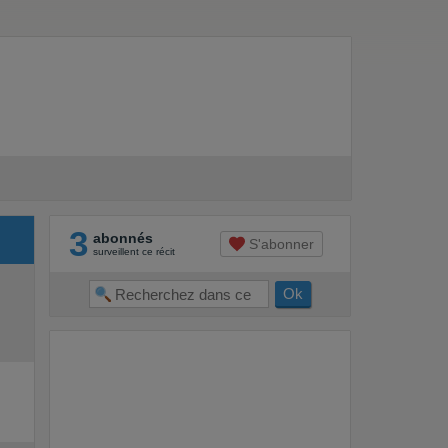
3
abonnés
S'abonner
surveillent ce récit