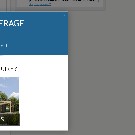
A quoi ça sert ?
×
FFRAGE
ment
UIRE ?
IS