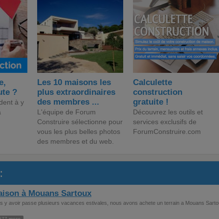
e,
Les 10 maisons les
Calculette
ute ?
plus extraordinaires
construction
des membres ...
gratuite !
dent à y
a
L'équipe de Forum
Découvrez les outils et
Construire sélectionne pour
services exclusifs de
vous les plus belles photos
ForumConstruire.com
des membres et du web.
:
aison à Mouans Sartoux
res y avoir passe plusieurs vacances estivales, nous avons achete un terrain a Mouans Sarto
577 mess.