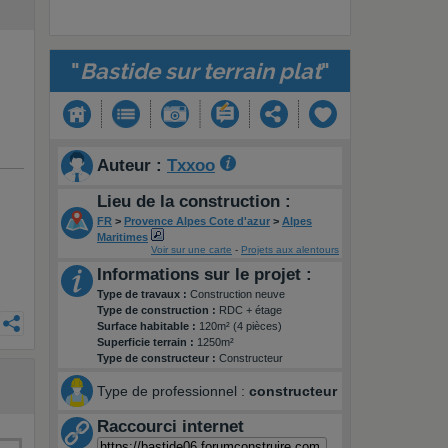
"
Bastide sur terrain plat
"
Auteur :
Txxoo
Lieu de la construction :
FR
>
Provence Alpes Cote d'azur
>
Alpes
Maritimes
Voir sur une carte
-
Projets aux alentours
Informations sur le projet :
Type de travaux :
Construction neuve
Type de construction :
RDC + étage
Surface habitable :
120m² (4 pièces)
Superficie terrain :
1250m²
Type de constructeur :
Constructeur
Type de professionnel :
constructeur
Raccourci internet