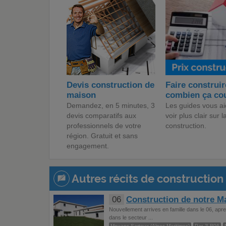
Devis construction de
Faire construir
maison
combien ça co
Demandez, en 5 minutes, 3
Les guides vous ai
devis comparatifs aux
voir plus clair sur l
professionnels de votre
construction.
région. Gratuit et sans
engagement.
Autres récits de construction 
06
Construction de notre M
Nouvellement arrives en famille dans le 06, ap
dans le secteur ...
Mouans Sartoux (Alpes Maritimes)
Par JLR06