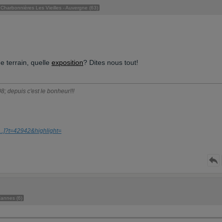
Charbonnières Les Vieilles - Auvergne (63)
de terrain, quelle
exposition
? Dites nous tout!
; depuis c'est le bonheur!!!
...]
?t=42942&highlight=
annes (6)