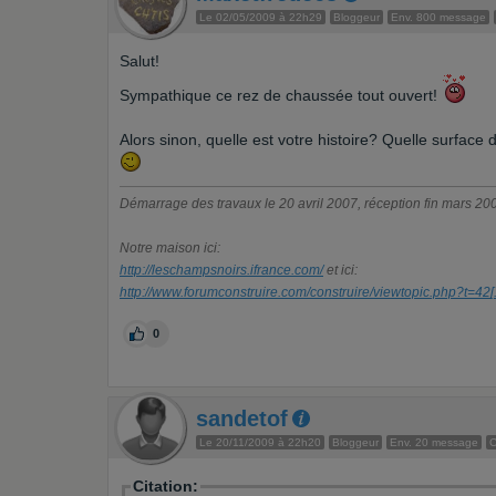
Le 02/05/2009 à 22h29
Bloggeur
Env. 800 message
Salut!
Sympathique ce rez de chaussée tout ouvert!
Alors sinon, quelle est votre histoire? Quelle surface 
Démarrage des travaux le 20 avril 2007, réception fin mars 2008
Notre maison ici:
http://leschampsnoirs.ifrance.com/
et ici:
http://www.forumconstruire.com/construire/viewtopic.php?t=42
[
0
sandetof
Le 20/11/2009 à 22h20
Bloggeur
Env. 20 message
C
Citation: