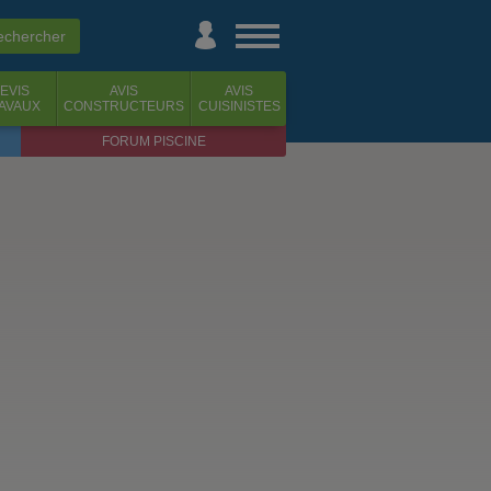
EVIS
AVIS
AVIS
AVAUX
CONSTRUCTEURS
CUISINISTES
FORUM PISCINE