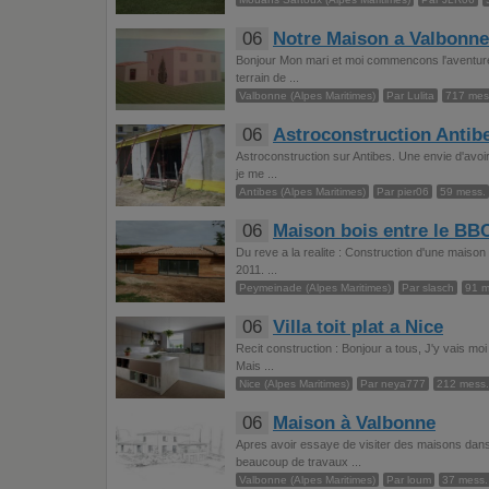
06
Notre Maison a Valbonne
Bonjour Mon mari et moi commencons l'aventure 
terrain de ...
Valbonne (Alpes Maritimes)
Par Lulita
717 mes
06
Astroconstruction Antib
Astroconstruction sur Antibes. Une envie d'avoir
je me ...
Antibes (Alpes Maritimes)
Par pier06
59 mess.
06
Maison bois entre le BBC
Du reve a la realite : Construction d'une maison
2011. ...
Peymeinade (Alpes Maritimes)
Par slasch
91 m
06
Villa toit plat a Nice
Recit construction : Bonjour a tous, J'y vais mo
Mais ...
Nice (Alpes Maritimes)
Par neya777
212 mess.
06
Maison à Valbonne
Apres avoir essaye de visiter des maisons dan
beaucoup de travaux ...
Valbonne (Alpes Maritimes)
Par loum
37 mess.