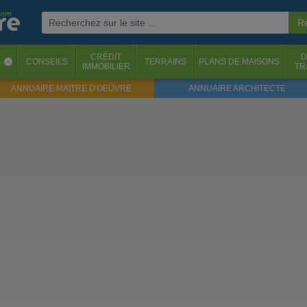
CRÉDIT
D
S
CONSEILS
TERRAINS
PLANS DE MAISONS
‹
IMMOBILIER
TR
ANNUAIRE MAITRE D'OEUVRE
ANNUAIRE ARCHITECTE