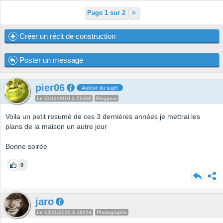
Page 1 sur 2
>
Créer un récit de construction
Poster un message
pier06
Auteur du sujet
Le 11/11/2010 à 21h58
Bloggeur
Voila un petit resumé de ces 3 dernières années je mettrai les
plans de la maison un autre jour
Bonne soirée
0
jaro
Le 12/11/2010 à 16h54
Photographe