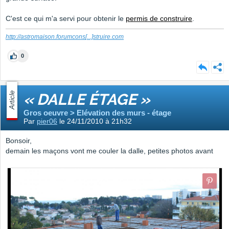
C'est ce qui m'a servi pour obtenir le
permis de construire
.
http://astromaison.forumcons
[...]
struire.com
0
Article
« DALLE ÉTAGE »
Gros oeuvre > Elévation des murs - étage
Par
pier06
le 24/11/2010 à 21h32
Bonsoir,
demain les maçons vont me couler la dalle, petites photos avant