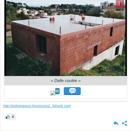
«
Dalle coulée
»
http://astromaison.forumcons
[...]
struire.com
0