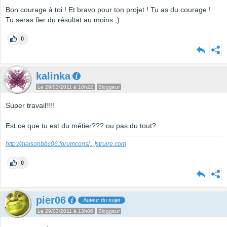
Bon courage à toi ! Et bravo pour ton projet ! Tu as du courage !
Tu seras fier du résultat au moins ;)
0
kalinka
Le 29/03/2011 à 10h22
Bloggeur
Super travail!!!!
Est ce que tu est du métier??? ou pas du tout?
http://maisonbbc06.forumcons
[...]
struire.com
0
pier06
Auteur du sujet
Le 29/03/2011 à 13h06
Bloggeur