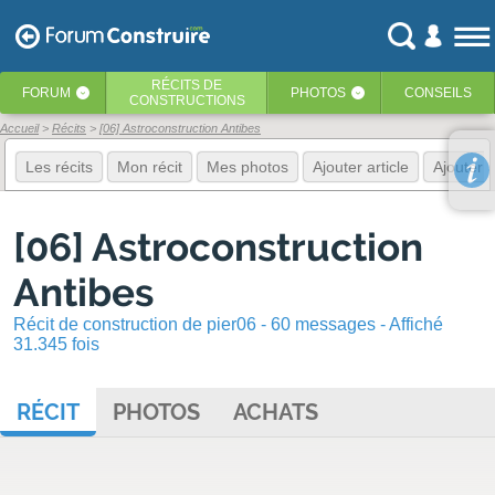
RÉCITS
DE
FORUM
PHOTOS
CONSEILS
‹
‹
CONSTRUCTIONS
Accueil
Récits
[06] Astroconstruction Antibes
Les récits
Mon récit
Mes photos
Ajouter article
Ajouter 
[06] Astroconstruction
Antibes
Récit de construction de pier06 - 60 messages - Affiché
31.345 fois
RÉCIT
PHOTOS
ACHATS