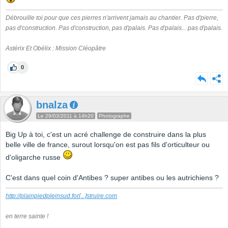
Débrouille toi pour que ces pierres n'arrivent jamais au chantier. Pas d'pierre,
pas d'construction. Pas d'construction, pas d'palais. Pas d'palais... pas d'palais.
Astérix Et Obélix : Mission Cléopâtre
0
bnalza
Le 29/03/2011 à 14h20
Photographe
Big Up à toi, c'est un acré challenge de construire dans la plus
belle ville de france, surout lorsqu'on est pas fils d'orticulteur ou
d'oligarche russe
C'est dans quel coin d'Antibes ? super antibes ou les autrichiens ?
http://plainpiedpleinsud.for
[...]
struire.com
en terre sainte !