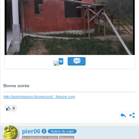
Bonne soirée
http://astromaison.forumcons
[...]
struire.com
0
pier06
Auteur du sujet
Le 13/02/2011 à 10h31
Bloggeur