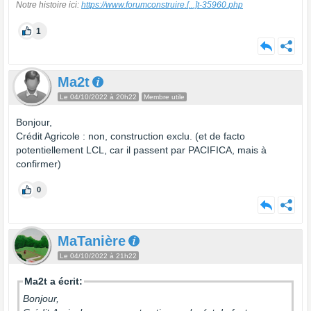
Notre histoire ici:
https://www.forumconstruire.
[...]
t-35960.php
1
Ma2t
Le 04/10/2022 à 20h22
Membre utile
Bonjour,
Crédit Agricole : non, construction exclu. (et de facto
potentiellement LCL, car il passent par PACIFICA, mais à
confirmer)
0
MaTanière
Le 04/10/2022 à 21h22
Ma2t a écrit:
Bonjour,