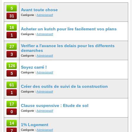
5
Avant toute chose
Catégorie :
Administratif
31
16
Acheter un kutch pour lire facilement vos plans
Catégorie :
Administratif
1
Verifier a l'avance les delais pour les differents
27
demarches
3
Catégorie :
Administratif
126
Soyez carré !
Catégorie :
Administratif
5
61
Créer des outils de suivi de la construction
Catégorie :
Administratif
1
17
Clause suspensive : Etude de sol
Catégorie :
Administratif
0
14
1% Logement
Catégorie :
Administratif
7