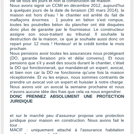
vie de tous les jours et non la construction de maison.
Nous avons signé un CCMI en décembre 2012, aujourd'hui
à quelques jours de la date de livraison (30 mars 2014), la
maison est hors d'eau ! le chantier est arrêté du fait de
malfaçons énormes : 1 poutre en béton s'est rompue,
toutes les poutrelles béton du plancher ont été disquées
donc plus de garantie par le fournisseur. Le constructeur
assigne son sous-traitant au tribunal. Il souhaite la
destruction de la maison, ce que je souhaite aussi donc on
repart pour 12 mois ! Honteux! et le crédit tombe le mois
prochain.
Nous pensions avoir toutes les assurances nous protégeant
(DO, garantie livraison prix et délai convenu). Et nous
pensions que s'il y avait des soucis durant le chantier, c'était
la DO qui fonctionnerait, qui mandaterait un expert, avocat,
et bien non car la DO ne fonctionne qu'une fois la maison
réceptionnée. Et vu les enjeux, nous sommes contraints de
prendre un avocat voir un expert et huissier à notre charge.
Nous avons voir un avocat la semaine prochaine et nous
n'avons aucune idée des frais que cela va nous engendrer.
DONC PRENNEZ ABSOLUMENT UNE PROTECTION
JURIDIQUE
et sur le marché peu d'assureur propose une protection
juridique pour maison en construction. Nous avons fait le
tour :
MACIF : uniquement attaché à l'assurance habitation