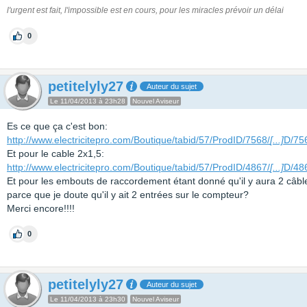
l'urgent est fait, l'impossible est en cours, pour les miracles prévoir un délai
0
petitelyly27
Auteur du sujet
Le 11/04/2013 à 23h28
Nouvel Aviseur
Es ce que ça c'est bon:
http://www.electricitepro.com/Boutique/tabid/57/ProdID/7568/
[...]
D/75
Et pour le cable 2x1,5:
http://www.electricitepro.com/Boutique/tabid/57/ProdID/4867/
[...]
D/48
Et pour les embouts de raccordement étant donné qu'il y aura 2 câbl
parce que je doute qu'il y ait 2 entrées sur le compteur?
Merci encore!!!!
0
petitelyly27
Auteur du sujet
Le 11/04/2013 à 23h30
Nouvel Aviseur