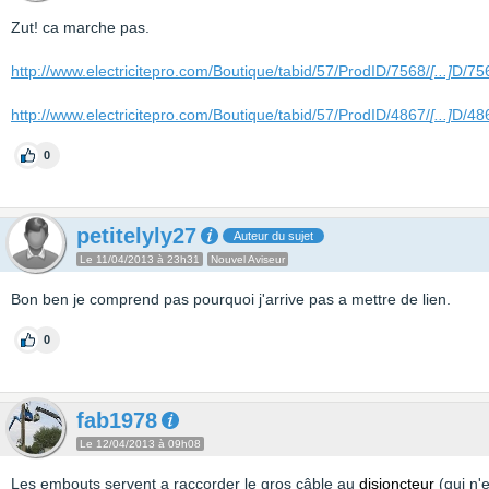
Zut! ca marche pas.
http://www.electricitepro.com/Boutique/tabid/57/ProdID/7568/
[...]
D/75
http://www.electricitepro.com/Boutique/tabid/57/ProdID/4867/
[...]
D/48
0
petitelyly27
Auteur du sujet
Le 11/04/2013 à 23h31
Nouvel Aviseur
Bon ben je comprend pas pourquoi j'arrive pas a mettre de lien.
0
fab1978
Le 12/04/2013 à 09h08
Les embouts servent a raccorder le gros câble au
disjoncteur
(qui n'