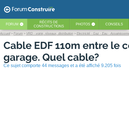
RÉCITS
DE
FORUM
PHOTOS
CONSEILS
‹
‹
CONSTRUCTIONS
Accueil
Forum
VRD - voirie, réseaux, distribution
Electricité - Gaz - Eau - Assainissem
Cable EDF 110m entre le c
garage. Quel cable?
Ce sujet comporte 44 messages et a été affiché 9.205 fois