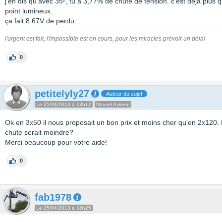
j'en dis qu'avec 35², tu a 3,77% de chute de tension. c'est déjà plus 
point lumineux.
ça fait 8.67V de perdu....
l'urgent est fait, l'impossible est en cours, pour les miracles prévoir un délai
0
petitelyly27
Auteur du sujet
Le 25/04/2013 à 13h12
Nouvel Aviseur
Ok en 3x50 il nous proposait un bon prix et moins cher qu'en 2x120. Do
chute serait moindre?
Merci beaucoup pour votre aide!
0
fab1978
Le 25/04/2013 à 18h25