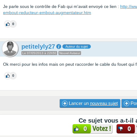
Je parle sous le contrôle de Fab qui m'avait envoyé ce lien :
http://w
embout-reducteur-embout-augmentateur.htm
0
petitelyly27
Auteur du sujet
Le 07/05/2013 à 22h50
Nouvel Aviseur
Ok merci pour les infos mais on peut raccorder le cable du fouet qui 
0
Lancer un
nouveau sujet
Pos
Ce sujet vous a-t-il 
Votez !
0
0