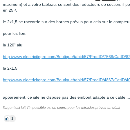
maximum) et a votre tableau. se sont des réducteurs de section. il 
en 25 ².
le 2x1,5 se raccorde sur des bornes prévus pour cela sur le compteu
pour les lien:
le 120² alu:
http://www.electricitepro.com/Boutique/tabid/57/ProdID/7568/CatI
le 2x1,5
http://www.electricitepro.com/Boutique/tabid/57/ProdID/4867/CatID
apparement, ce site ne dispose pas des embout adapté a ce câble ... 
l'urgent est fait, l'impossible est en cours, pour les miracles prévoir un délai
1