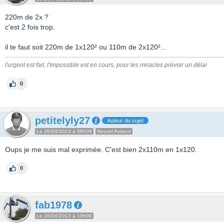
220m de 2x ?
c'est 2 fois trop.
il te faut soit 220m de 1x120² ou 110m de 2x120²...
l'urgent est fait, l'impossible est en cours, pour les miracles prévoir un délai
0
petitelyly27
Auteur du sujet
Le 26/04/2013 à 08h09
Nouvel Aviseur
Oups je me suis mal exprimée. C'est bien 2x110m en 1x120.
0
fab1978
Le 26/04/2013 à 19h00