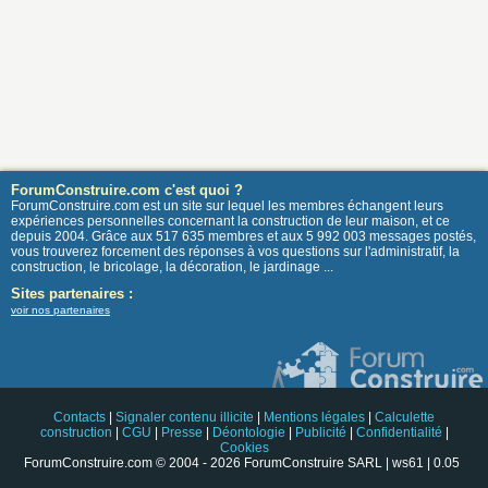
ForumConstruire.com c'est quoi ?
ForumConstruire.com est un site sur lequel les membres échangent leurs
expériences personnelles concernant la construction de leur maison, et ce
depuis 2004. Grâce aux 517 635 membres et aux 5 992 003 messages postés,
vous trouverez forcement des réponses à vos questions sur l'administratif, la
construction, le bricolage, la décoration, le jardinage ...
Sites partenaires :
voir nos partenaires
Contacts
|
Signaler contenu illicite
|
Mentions légales
|
Calculette
construction
|
CGU
|
Presse
|
Déontologie
|
Publicité
|
Confidentialité
|
Cookies
ForumConstruire.com © 2004 - 2026 ForumConstruire SARL | ws61 | 0.05