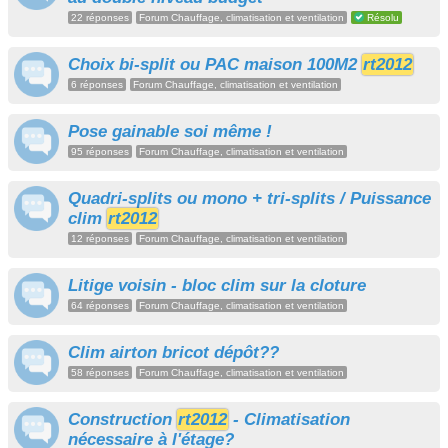
22 réponses
Forum Chauffage, climatisation et ventilation
Résolu
Choix bi-split ou PAC maison 100M2
rt2012
6 réponses
Forum Chauffage, climatisation et ventilation
Pose gainable soi même !
95 réponses
Forum Chauffage, climatisation et ventilation
Quadri-splits ou mono + tri-splits / Puissance
clim
rt2012
12 réponses
Forum Chauffage, climatisation et ventilation
Litige voisin - bloc clim sur la cloture
64 réponses
Forum Chauffage, climatisation et ventilation
Clim airton bricot dépôt??
58 réponses
Forum Chauffage, climatisation et ventilation
Construction
rt2012
- Climatisation
nécessaire à l'étage?