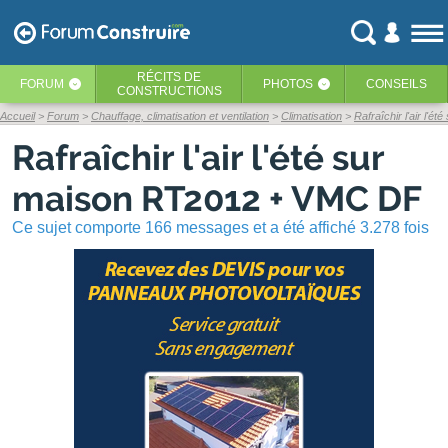
RÉCITS
DE
FORUM
PHOTOS
CONSEILS
‹
‹
CONSTRUCTIONS
Accueil
Forum
Chauffage, climatisation et ventilation
Climatisation
Rafraîchir l'air l'
Rafraîchir l'air l'été sur
maison RT2012 + VMC DF
Ce sujet comporte 166 messages et a été affiché 3.278 fois