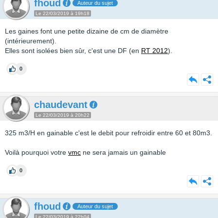
fhoud
Auteur du sujet
Le 22/03/2019 à 19h18
Les gaines font une petite dizaine de cm de diamètre
(intérieurement).
Elles sont isolées bien sûr, c'est une DF (en
RT 2012
).
0
chaudevant
Le 22/03/2019 à 20h22
325 m3/H en gainable c'est le debit pour refroidir entre 60 et 80m3.
Voilà pourquoi votre
vmc
ne sera jamais un gainable
0
fhoud
Auteur du sujet
Le 22/03/2019 à 22h04