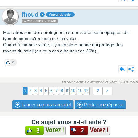
fhoud
Auteur du sujet
Le 23/03/2019 à 12h01
Mes vitres sont déjà protégées par des stores semi-opaques, du
type de ceux qu'on pose sur les velux.
Quand à ma baie vitrée, il y'a un store banne qui protège des
rayons du soleil (en tous cas à hauteur de 80%).
0
En cache depuis le dimanche 26 juillet 2026 à 06h35
1
2
3
4
5
6
7
8
9
10
11
12
?
>
Lancer un
nouveau sujet
Poster une
réponse
Ce sujet vous a-t-il aidé ?
Votez !
Votez !
3
2