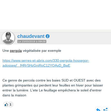
chaudevant
Le 23/03/2019 à 09h36
Une
pergola
végétalisée par exemple
https://www.serres-et-abris.com/330-pergola-hossegor-
adossee
[...]
HRrSHzGniRoC12YQAvD_BwE
Ce genre de percola contre les baies SUD et OUEST avec des
plantes grimpantes qui perdent leur feuilles en hiver pour laisser
entrer la lumière. L'ete Le feuillage empêchera le soleil d'entrer
dans la maison
1