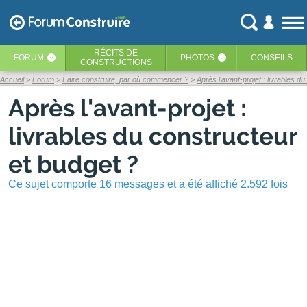
RÉCITS
DE
FORUM
PHOTOS
CONSEILS
‹
‹
CONSTRUCTIONS
Accueil
Forum
Faire construire, par où commencer ?
Après l'avant-projet : livrables d
Après l'avant-projet :
livrables du constructeur
et budget ?
Ce sujet comporte 16 messages et a été affiché 2.592 fois