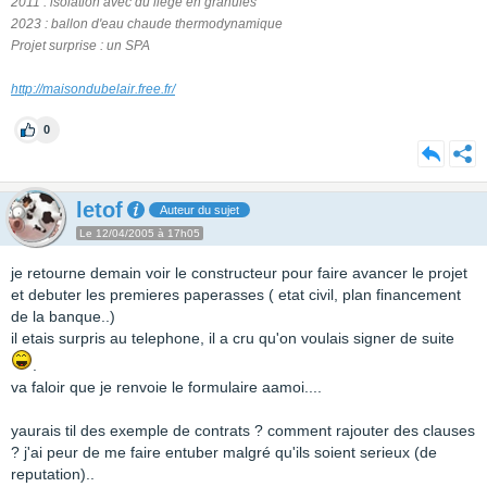
2011 : isolation avec du liège en granulés
2023 : ballon d'eau chaude thermodynamique
Projet surprise : un SPA
http://maisondubelair.free.fr/
0
letof
Auteur du sujet
Le 12/04/2005 à 17h05
je retourne demain voir le constructeur pour faire avancer le projet
et debuter les premieres paperasses ( etat civil, plan financement
de la banque..)
il etais surpris au telephone, il a cru qu'on voulais signer de suite
.
va faloir que je renvoie le formulaire aamoi....
yaurais til des exemple de contrats ? comment rajouter des clauses
? j'ai peur de me faire entuber malgré qu'ils soient serieux (de
reputation)..