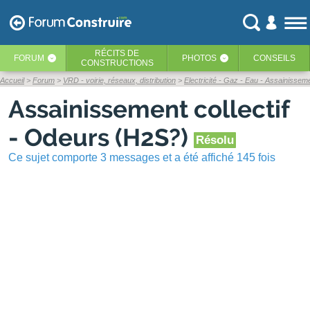
RÉCITS
DE
FORUM
PHOTOS
CONSEILS
‹
‹
CONSTRUCTIONS
Accueil
Forum
VRD - voirie, réseaux, distribution
Electricité - Gaz - Eau - Assainissem
Assainissement collectif
- Odeurs (H2S?)
Résolu
Ce sujet comporte 3 messages et a été affiché 145 fois