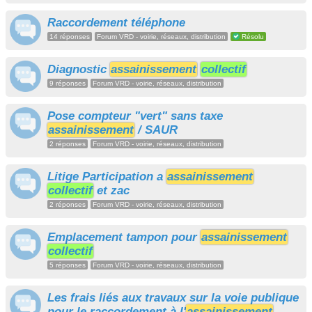
Raccordement téléphone
14 réponses
Forum VRD - voirie, réseaux, distribution
Résolu
Diagnostic
assainissement
collectif
9 réponses
Forum VRD - voirie, réseaux, distribution
Pose compteur "vert" sans taxe
assainissement
/ SAUR
2 réponses
Forum VRD - voirie, réseaux, distribution
Litige Participation a
assainissement
collectif
et zac
2 réponses
Forum VRD - voirie, réseaux, distribution
Emplacement tampon pour
assainissement
collectif
5 réponses
Forum VRD - voirie, réseaux, distribution
Les frais liés aux travaux sur la voie publique
pour le raccordement à l'
assainissement