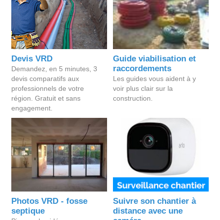
Devis VRD
Guide viabilisation et
raccordements
Demandez, en 5 minutes, 3
devis comparatifs aux
Les guides vous aident à y
professionnels de votre
voir plus clair sur la
région. Gratuit et sans
construction.
engagement.
Photos VRD - fosse
Suivre son chantier à
septique
distance avec une