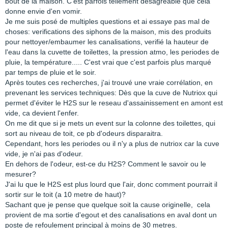
bout de la maison. C'est parfois tellement désagréable que cela
donne envie d'en vomir.
Je me suis posé de multiples questions et ai essaye pas mal de
choses: verifications des siphons de la maison, mis des produits
pour nettoyer/embaumer les canalisations, verifié la hauteur de
l'eau dans la cuvette de toilettes, la pression atmo, les periodes de
pluie, la température..... C'est vrai que c'est parfois plus marqué
par temps de pluie et le soir.
Après toutes ces recherches, j'ai trouvé une vraie corrélation, en
prevenant les services techniques: Dès que la cuve de Nutriox qui
permet d'éviter le H2S sur le reseau d'assainissement en amont est
vide, ca devient l'enfer.
On me dit que si je mets un event sur la colonne des toilettes, qui
sort au niveau de toit, ce pb d'odeurs disparaitra.
Cependant, hors les periodes ou il n'y a plus de nutriox car la cuve
vide, je n'ai pas d'odeur.
En dehors de l'odeur, est-ce du H2S? Comment le savoir ou le
mesurer?
J'ai lu que le H2S est plus lourd que l'air, donc comment pourrait il
sortir sur le toit (a 10 metre de haut)?
Sachant que je pense que quelque soit la cause originelle, cela
provient de ma sortie d'egout et des canalisations en aval dont un
poste de refoulement principal à moins de 30 metres.