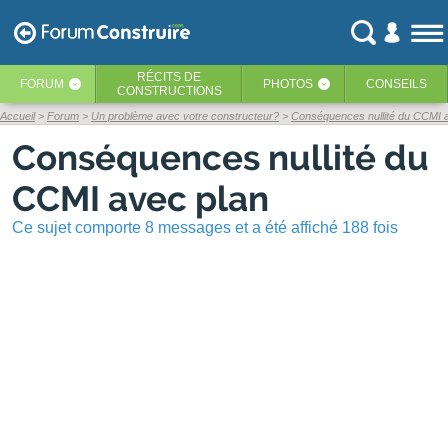
RÉCITS
DE
FORUM
PHOTOS
CONSEILS
‹
‹
CONSTRUCTIONS
Accueil
Forum
Un problème avec votre constructeur?
Conséquences nullité du CCMI 
Conséquences nullité du
CCMI avec plan
Ce sujet comporte 8 messages et a été affiché 188 fois