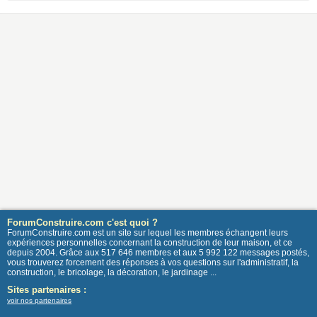
ForumConstruire.com c'est quoi ?
ForumConstruire.com est un site sur lequel les membres échangent leurs
expériences personnelles concernant la construction de leur maison, et ce
depuis 2004. Grâce aux 517 646 membres et aux 5 992 122 messages postés,
vous trouverez forcement des réponses à vos questions sur l'administratif, la
construction, le bricolage, la décoration, le jardinage ...
Sites partenaires :
voir nos partenaires