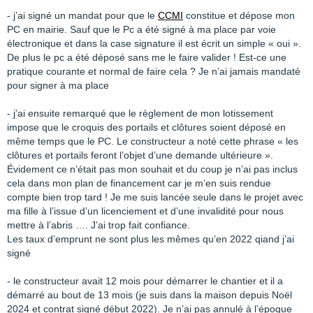
- j’ai signé un mandat pour que le
CCMI
constitue et dépose mon
PC en mairie. Sauf que le Pc a été signé à ma place par voie
électronique et dans la case signature il est écrit un simple « oui ».
De plus le pc a été déposé sans me le faire valider ! Est-ce une
pratique courante et normal de faire cela ? Je n’ai jamais mandaté
pour signer à ma place
- j’ai ensuite remarqué que le règlement de mon lotissement
impose que le croquis des portails et clôtures soient déposé en
même temps que le PC. Le constructeur a noté cette phrase « les
clôtures et portails feront l’objet d’une demande ultérieure ».
Évidement ce n’était pas mon souhait et du coup je n’ai pas inclus
cela dans mon plan de financement car je m’en suis rendue
compte bien trop tard ! Je me suis lancée seule dans le projet avec
ma fille à l’issue d’un licenciement et d’une invalidité pour nous
mettre à l’abris …. J’ai trop fait confiance.
Les taux d’emprunt ne sont plus les mêmes qu’en 2022 qiand j’ai
signé
- le constructeur avait 12 mois pour démarrer le chantier et il a
démarré au bout de 13 mois (je suis dans la maison depuis Noël
2024 et contrat signé début 2022). Je n’ai pas annulé à l’époque