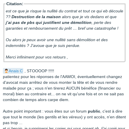
Citation:
est ce que je risque la nullité du contrat et tout ce qui eb découle
??
Destruction de la maison
alors que je vis dedans et que
j’ai pas de pbs qui justifient une démolition
, perte des
garanties et remboursement du prêt … bref une catastrophe !
Ou alors je peux avoir une nullité sans démolition et des
indemnités ? J’avoue que je suis perdue.
Merci infiniment pour vos retours ,
Anais C
, STOOOOP !!!!!
patientez pour les réponses de l'AAMOI, éventuellement changez
d'avocat mais arrêtez de vous monter la tête et de vous rendre
malade pour ça ; vous n'en tirerez AUCUN bénéfice (financier ou
moral) bien au contraire et... on ne vit qu'une fois et on ne sait pas
combien de temps alors carpe diem.
Autre point important : vous êtes sur un forum
public
, c'est à dire
que tout le monde (les gentils et les véreux) y ont accès, n'en ditent
pas trop ...
et si besoin, je supprimerai les copies qui vous posent pb. (j'ai copié pour