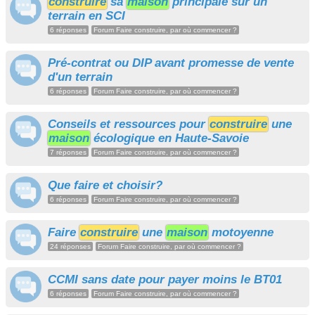
construire
sa
maison
principale sur un
terrain en SCI
6 réponses
Forum Faire construire, par où commencer ?
Pré-contrat ou DIP avant promesse de vente
d'un terrain
6 réponses
Forum Faire construire, par où commencer ?
Conseils et ressources pour
construire
une
maison
écologique en Haute-Savoie
7 réponses
Forum Faire construire, par où commencer ?
Que faire et choisir?
6 réponses
Forum Faire construire, par où commencer ?
Faire
construire
une
maison
motoyenne
24 réponses
Forum Faire construire, par où commencer ?
CCMI sans date pour payer moins le BT01
6 réponses
Forum Faire construire, par où commencer ?