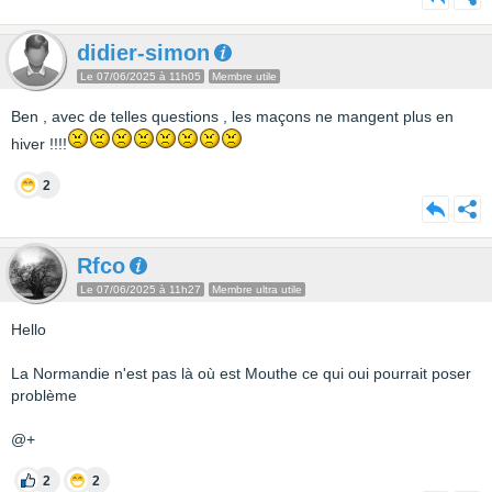
didier-simon
Le 07/06/2025 à 11h05
Membre utile
Ben , avec de telles questions , les maçons ne mangent plus en
hiver !!!!
2
Rfco
Le 07/06/2025 à 11h27
Membre ultra utile
Hello
La Normandie n'est pas là où est Mouthe ce qui oui pourrait poser
problème
@+
2
2