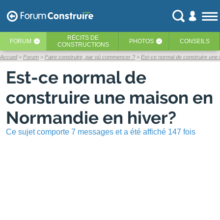
RÉCITS
DE
FORUM
PHOTOS
CONSEILS
‹
‹
CONSTRUCTIONS
Accueil
Forum
Faire construire, par où commencer ?
Est-ce normal de construire une
Est-ce normal de
construire une maison en
Normandie en hiver?
Ce sujet comporte 7 messages et a été affiché 147 fois