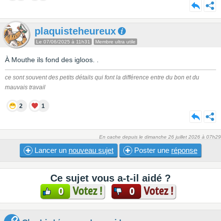
plaquisteheureux
Le 07/06/2025 à 11h31
Membre ultra utile
À Mouthe ils fond des igloos. .
ce sont souvent des petits détails qui font la différence entre du bon et du
mauvais travail
2
1
En cache depuis le dimanche 26 juillet 2026 à 07h29
Lancer un
nouveau sujet
Poster une
réponse
Ce sujet vous a-t-il aidé ?
Votez !
Votez !
0
0