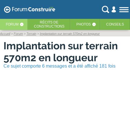
RÉCITS
DE
FORUM
PHOTOS
CONSEILS
‹
‹
CONSTRUCTIONS
Accueil
Forum
Terrain
Implantation sur terrain 570m2 en longueur
Implantation sur terrain
570m2 en longueur
Ce sujet comporte 6 messages et a été affiché 181 fois