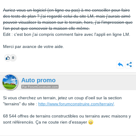
Auriez-vous un logiciel (en ligne ou pas) à me conseiller pour faire
des tests de plan ? j'ai regardé celui du site LM, mais j'aurais aimé
pouvoir visualiser la maison sur le terrain, hors, j'ai l'impression que
l'on peut que concevoir la maison elle même.
Edit : c'est bon j'ai compris comment faire avec l'appli en ligne LM.
Merci par avance de votre aide.
0
Auto promo
Par ForumConstruire.com
Si vous cherchez un terrain, jetez un coup d'oeil sur la section
"terrains" du site :
http://www.forumconstruire.com/terrain/
.
68 544 offres de terrains constructibles ou terrains avec maisons y
sont référencés. Ça ne coute rien d'essayer