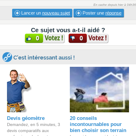
En cache depuis hier à 04h36
Lancer un
nouveau sujet
Poster une
réponse
Ce sujet vous a-t-il aidé ?
Votez !
Votez !
0
0
C'est intéressant aussi !
Devis géomètre
20 conseils
incontournables pour
Demandez, en 5 minutes, 3
bien choisir son terrain
devis comparatifs aux