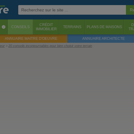
CRÉDIT
D
S
CONSEILS
TERRAINS
PLANS DE MAISONS
‹
IMMOBILIER
TR
ANNUAIRE MAITRE D'OEUVRE
ANNUAIRE ARCHITECTE
teur
20 conseils incontournables pour bien choisir votre terrain