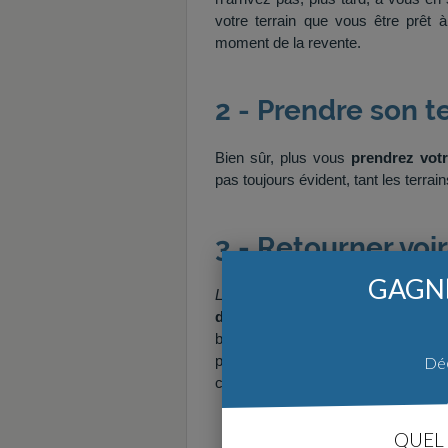
votre terrain que vous être prêt 
moment de la revente.
2 - Prendre son 
Bien sûr, plus vous
prendrez vot
pas toujours évident, tant les terra
3 - Retourner voir
GAGNE
La copiniere
vous conseille aussi d'a
différentes heures de la journé
bruits de voisinage selon le jour ou
par exemple)… S'il vous plaît même 
Déc
conditions !
QUEL 