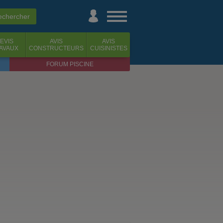
EVIS
AVIS
AVIS
AVAUX
CONSTRUCTEURS
CUISINISTES
FORUM PISCINE