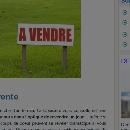
So
DE
vente
erche d'un terrain,
La Copiniere
vous conseille de bien
ujours dans l'optique de revendre un jour
... même si
 coups de coeur peuvent se révéler dramatique si vous
Dem
 séparer. Prenez donc garde aux petits inconvénients de
minu