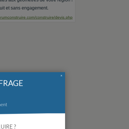
uit et sans engagement.
orumconstruire.com/construire/devis.php
×
FFRAGE
ment
UIRE ?