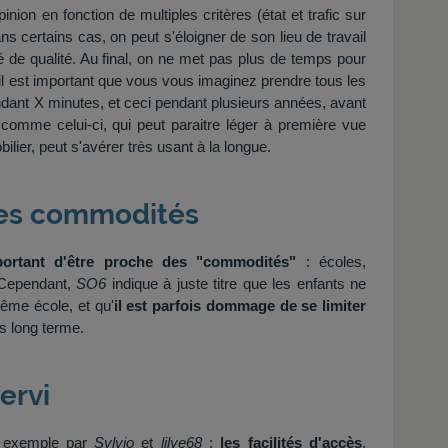
inion en fonction de multiples critères (état et trafic sur
ans certains cas, on peut s'éloigner de son lieu de travail
ré de qualité. Au final, on ne met pas plus de temps pour
it, il est important que vous vous imaginez prendre tous les
endant X minutes, et ceci pendant plusieurs années, avant
comme celui-ci, qui peut paraitre léger à première vue
lier, peut s'avérer très usant à la longue.
des commodités
portant d'être proche des "commodités"
: écoles,
 Cependant,
SO6
indique à juste titre que les enfants ne
même école, et qu'
il est parfois dommage de se limiter
ès long terme.
ervi
r exemple par
Sylvio
et
lilye68
:
les facilités d'accès
.