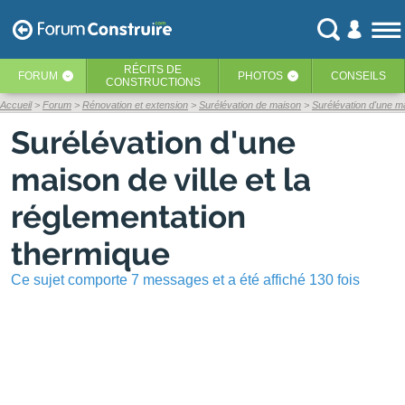
RÉCITS
DE
FORUM
PHOTOS
CONSEILS
‹
‹
CONSTRUCTIONS
Accueil
Forum
Rénovation et extension
Surélévation de maison
Surélévation d'une ma
Surélévation d'une
maison de ville et la
réglementation
thermique
Ce sujet comporte 7 messages et a été affiché 130 fois