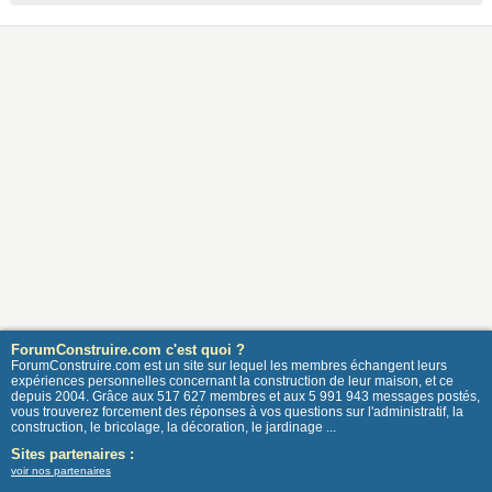
ForumConstruire.com c'est quoi ?
ForumConstruire.com est un site sur lequel les membres échangent leurs
expériences personnelles concernant la construction de leur maison, et ce
depuis 2004. Grâce aux 517 627 membres et aux 5 991 943 messages postés,
vous trouverez forcement des réponses à vos questions sur l'administratif, la
construction, le bricolage, la décoration, le jardinage ...
Sites partenaires :
voir nos partenaires