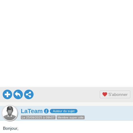
S'abonner
LaTeam
Auteur du sujet
Le 25/09/2025 à 09h07
Membre super utile
Bonjour,