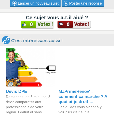
Lancer un
nouveau sujet
Poster une
réponse
Ce sujet vous a-t-il aidé ?
Votez !
Votez !
0
0
C'est intéressant aussi !
Devis DPE
MaPrimeRenov' :
comment ça marche ? A
Demandez, en 5 minutes, 3
quoi ai-je droit ...
devis comparatifs aux
professionnels de votre
Les guides vous aident à y
région. Gratuit et sans
voir plus clair sur la