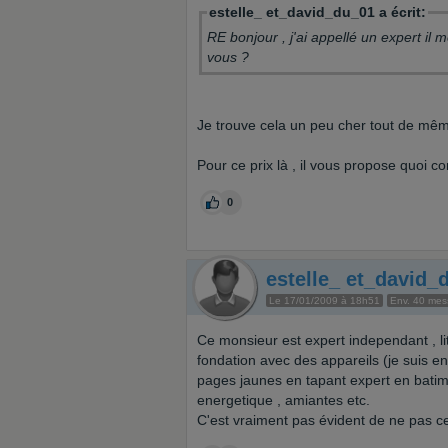
estelle_ et_david_du_01 a écrit:
RE bonjour , j'ai appellé un expert il
vous ?
Je trouve cela un peu cher tout de mêm
Pour ce prix là , il vous propose quoi 
0
estelle_ et_david_
Le 17/01/2009 à 18h51
Env. 40 me
Ce monsieur est expert independant , liti
fondation avec des appareils (je suis en
pages jaunes en tapant expert en batime
energetique , amiantes etc.
C'est vraiment pas évident de ne pas ce f