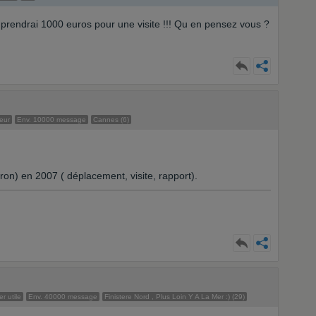
e prendrai 1000 euros pour une visite !!! Qu en pensez vous ?
eur
Env. 10000 message
Cannes (6)
on) en 2007 ( déplacement, visite, rapport).
r utile
Env. 40000 message
Finistere Nord , Plus Loin Y A La Mer :) (29)