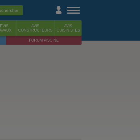
EVIS
AVIS
AVIS
AVAUX
CONSTRUCTEURS
CUISINISTES
FORUM PISCINE