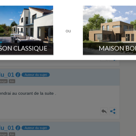
ou
SON CLASSIQUE
MAISON BO
du_01
Auteur du sujet
ssage
Ain
endrai au courant de la suite .
du_01
Auteur du sujet
ssage
Ain