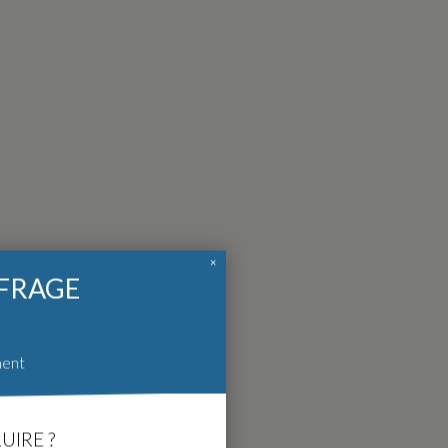
×
FFRAGE
ment
UIRE ?