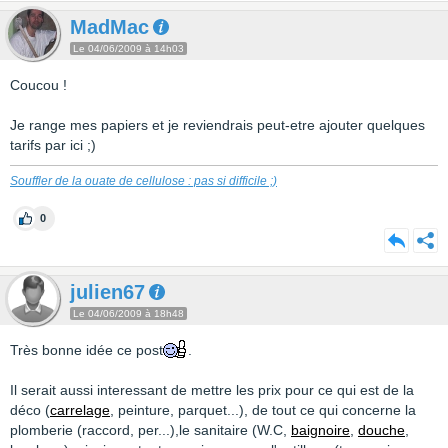
MadMac
Le 04/06/2009 à 14h03
Coucou !
Je range mes papiers et je reviendrais peut-etre ajouter quelques
tarifs par ici ;)
Souffler de la ouate de cellulose : pas si difficile ;)
0
julien67
Le 04/06/2009 à 18h48
Très bonne idée ce post
.
Il serait aussi interessant de mettre les prix pour ce qui est de la
déco (
carrelage
, peinture, parquet...), de tout ce qui concerne la
plomberie (raccord, per...),le sanitaire (W.C,
baignoire
,
douche
,