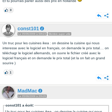
Et tu pourrais parler aussi des prix en hollande
0
const101
Le 05/06/2009 à 00h23
Membre super utile
Un truc pour les cuisines ikea : on dessine la cuisine qui nous
interesse avec le logiciel en français, on demande le prix total.... on
téléchagr le logiciel allemands, on ouvre le fichier créé avec le
logiciel français et on demande le prix total (et la on fait un grand
sourire )
1
MadMac
Le 05/06/2009 à 20h26
const101 a écrit:
Un truc pour les cuisines ikea : on dessine la cuisine qui nous