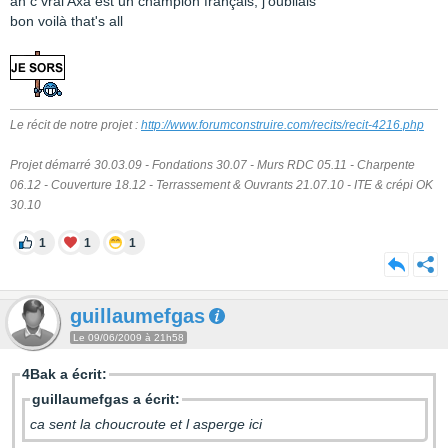
ah c vrai Axa est un champion français, j'oubliais
bon voilà that's all
Le récit de notre projet :
http://www.forumconstruire.com/recits/recit-4216.php
Projet démarré 30.03.09 - Fondations 30.07 - Murs RDC 05.11 - Charpente
06.12 - Couverture 18.12 - Terrassement & Ouvrants 21.07.10 - ITE & crépi OK
30.10
1
1
1
guillaumefgas
Le 09/06/2009 à 21h58
4Bak a écrit:
guillaumefgas a écrit:
ca sent la choucroute et l asperge ici