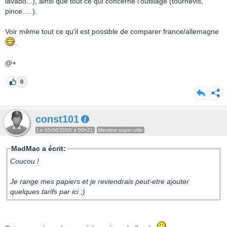
lavabo...), ainsi que tout ce qui concerne l'outillage (tournevis,
pince.....).
Voir même tout ce qu'il est possible de comparer france/allemagne
.
@+
0
const101
Le 05/06/2009 à 00h21
Membre super utile
MadMac a écrit:
Coucou !
Je range mes papiers et je reviendrais peut-etre ajouter
quelques tarifs par ici ;)