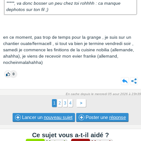
*****, va donc bosser un peu chez toi rohhhh : ca manque
dephotos sur ton fil ;)
en ce moment, pas trop de temps pour la grange , je suis sur un
chantier ouate/fermacell , si tout va bien je termine vendredi soir ,
samedi je commence les finitions de la cuisine nobilia (allemande,
ahahha), je viens de recevoir mon evier franke (allemand,
nocheinmalahahha)
0
En cache depuis le mercredi 05 aout 2026 à 23h39
1
2
3
4
>
Lancer un
nouveau sujet
Poster une
réponse
Ce sujet vous a-t-il aidé ?