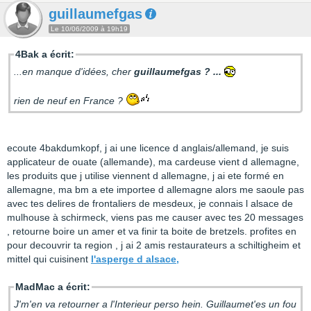
guillaumefgas
Le 10/06/2009 à 19h19
4Bak a écrit:
...en manque d'idées,
cher
guillaumefgas ? ...
rien de neuf en France ?
ecoute 4bakdumkopf, j ai une licence d anglais/allemand, je suis
applicateur de ouate (allemande), ma cardeuse vient d allemagne,
les produits que j utilise viennent d allemagne, j ai ete formé en
allemagne, ma bm a ete importee d allemagne alors me saoule pas
avec tes delires de frontaliers de mesdeux, je connais l alsace de
mulhouse à schirmeck, viens pas me causer avec tes 20 messages
, retourne boire un amer et va finir ta boite de bretzels. profites en
pour decouvrir ta region , j ai 2 amis restaurateurs a schiltigheim et
mittel qui cuisinent
l'asperge d alsace,
MadMac a écrit:
J'm'en va retourner a l'Interieur perso hein. Guillaumet'es un fou