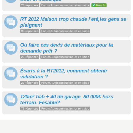
25 réponses
Forum Autoconstruction et entraide
Résolu
RT 2012 Maison trop chaude l'eté,les gens se
plaignent
90 réponses
Forum Autoconstruction et entraide
Où faire ces devis de matériaux pour la
demande prêt ?
23 réponses
Forum Autoconstruction et entraide
Écarts à la RT2012; comment obtenir
validation ?
29 réponses
Forum Autoconstruction et entraide
120m² hab + 40 de garage, 80 000€ hors
terrain. Fesable?
73 réponses
Forum Autoconstruction et entraide