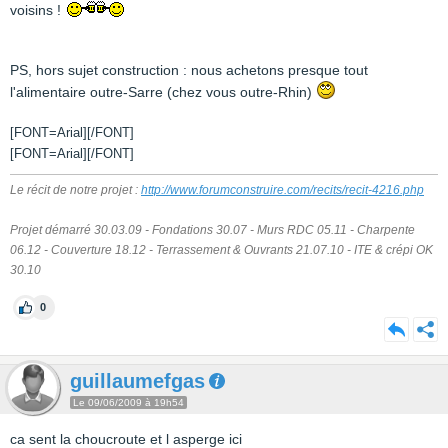
voisins !
PS, hors sujet construction : nous achetons presque tout
l'alimentaire outre-Sarre (chez vous outre-Rhin)
[FONT=Arial][/FONT]
[FONT=Arial][/FONT]
Le récit de notre projet :
http://www.forumconstruire.com/recits/recit-4216.php
Projet démarré 30.03.09 - Fondations 30.07 - Murs RDC 05.11 - Charpente
06.12 - Couverture 18.12 - Terrassement & Ouvrants 21.07.10 - ITE & crépi OK
30.10
0
guillaumefgas
Le 09/06/2009 à 19h54
ca sent la choucroute et l asperge ici