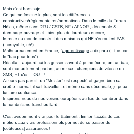
Mais c'est hors sujet.
Ce qui me fascine le plus, sont les différences
constructives/règlementaires/normatives. Dans le mille du Forum.
Hélas, même sans DTU / CSTB, NF / AFNOR , décennale &
dommage-ouvrage et...bien plus de lourdeurs encore,
le reste du monde construit des maisons qui NE s'écroulent PAS
(incroyable, eh!).
Malheureusement en France, l'
apprentissage
a disparu (...tué par
le "bac pour tous").
Résultat : aujourd'hui les gosses savent à peine écrire, ont un bac,
sont manuellement parlant, au mieux...champions de vitesse en
SMS, ET c'est TOUT !
Ailleurs pas pareil : un "Meister" est respecté et gagne bien sa
croûte: normal, il sait travailler...et même sans décennale, je peux
lui faire confiance.
Inspirons-nous de nos voisins européens au lieu de sombrer dans
le nombrilisme franchouillard.
C'est évidemment vrai pour le Bâtiment : limiter l'accès de ces
métiers aux vrais professionnels permet de se passer de
[coûteuses] assurances !