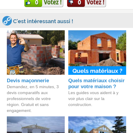
Votez !
Votez !
0
0
C'est intéressant aussi !
Devis maçonnerie
Quels matériaux choisir
pour votre maison ?
Demandez, en 5 minutes, 3
devis comparatifs aux
Les guides vous aident à y
professionnels de votre
voir plus clair sur la
région. Gratuit et sans
construction.
engagement.