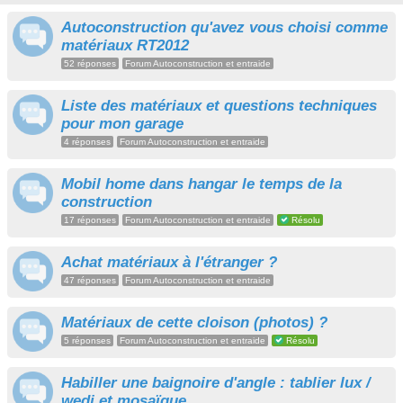
Autoconstruction qu'avez vous choisi comme
matériaux RT2012
52 réponses
Forum Autoconstruction et entraide
Liste des matériaux et questions techniques
pour mon garage
4 réponses
Forum Autoconstruction et entraide
Mobil home dans hangar le temps de la
construction
17 réponses
Forum Autoconstruction et entraide
Résolu
Achat matériaux à l'étranger ?
47 réponses
Forum Autoconstruction et entraide
Matériaux de cette cloison (photos) ?
5 réponses
Forum Autoconstruction et entraide
Résolu
Habiller une baignoire d'angle : tablier lux /
wedi et mosaïque