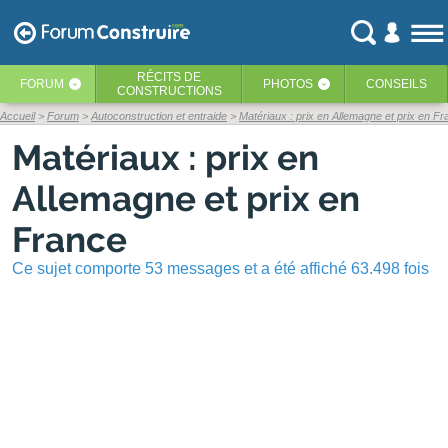
RÉCITS
DE
FORUM
PHOTOS
CONSEILS
‹
‹
CONSTRUCTIONS
Accueil
Forum
Autoconstruction et entraide
Matériaux : prix en Allemagne et prix en F
Matériaux : prix en
Allemagne et prix en
France
Ce sujet comporte 53 messages et a été affiché 63.498 fois