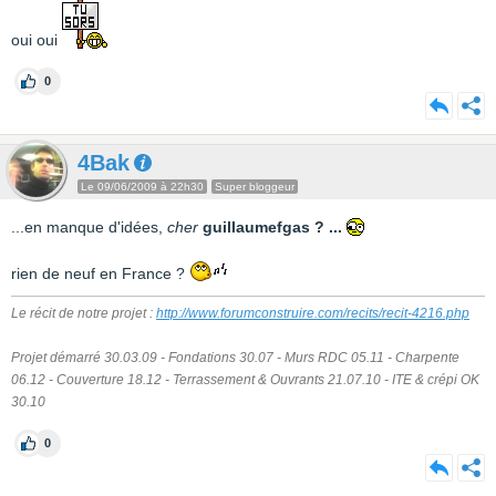
oui oui
0
4Bak
Le 09/06/2009 à 22h30
Super bloggeur
...en manque d'idées,
cher
guillaumefgas ? ...
rien de neuf en France ?
Le récit de notre projet :
http://www.forumconstruire.com/recits/recit-4216.php
Projet démarré 30.03.09 - Fondations 30.07 - Murs RDC 05.11 - Charpente
06.12 - Couverture 18.12 - Terrassement & Ouvrants 21.07.10 - ITE & crépi OK
30.10
0