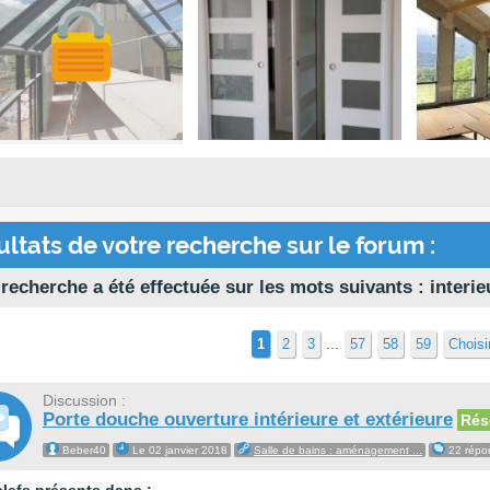
ltats de votre recherche sur le forum :
 recherche a été effectuée sur les mots suivants : interie
...
1
2
3
57
58
59
Choisi
Discussion :
Porte douche ouverture intérieure et extérieure
Rés
Beber40
Le 02 janvier 2018
Salle de bains : aménagement ...
22 répo