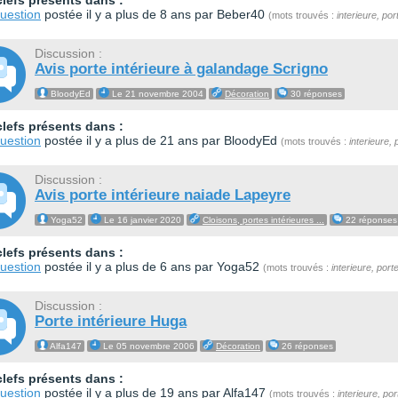
lefs présents dans :
uestion
postée il y a plus de 8 ans par Beber40
(mots trouvés :
interieure, por
Discussion :
Avis porte intérieure à galandage Scrigno
BloodyEd
Le 21 novembre 2004
Décoration
30 réponses
lefs présents dans :
uestion
postée il y a plus de 21 ans par BloodyEd
(mots trouvés :
interieure, 
Discussion :
Avis porte intérieure naiade Lapeyre
Yoga52
Le 16 janvier 2020
Cloisons, portes intérieures ...
22 réponses
lefs présents dans :
uestion
postée il y a plus de 6 ans par Yoga52
(mots trouvés :
interieure, port
Discussion :
Porte intérieure Huga
Alfa147
Le 05 novembre 2006
Décoration
26 réponses
lefs présents dans :
uestion
postée il y a plus de 19 ans par Alfa147
(mots trouvés :
interieure, por