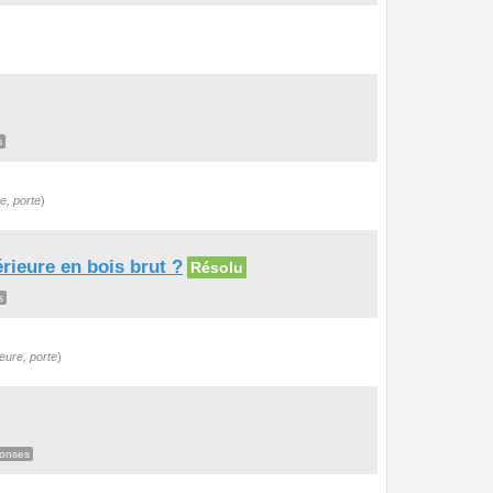
s
re, porte
)
érieure en bois brut ?
Résolu
s
ieure, porte
)
onses