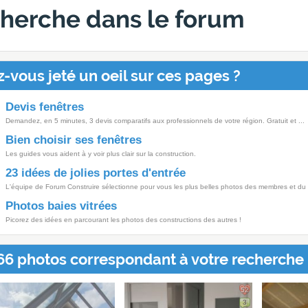
echerche dans le forum
-vous jeté un oeil sur ces pages ?
Devis fenêtres
Demandez, en 5 minutes, 3 devis comparatifs aux professionnels de votre région. Gratuit et ...
Bien choisir ses fenêtres
Les guides vous aident à y voir plus clair sur la construction.
23 idées de jolies portes d'entrée
L'équipe de Forum Construire sélectionne pour vous les plus belles photos des membres et du .
Photos baies vitrées
Picorez des idées en parcourant les photos des constructions des autres !
66 photos correspondant à votre recherche 
52
3