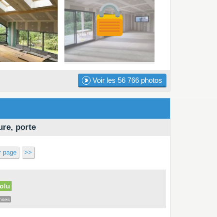
Voir les 56 766 photos
ure, porte
r page
>>
olu
nses