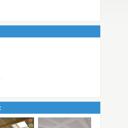
..
:
45
3