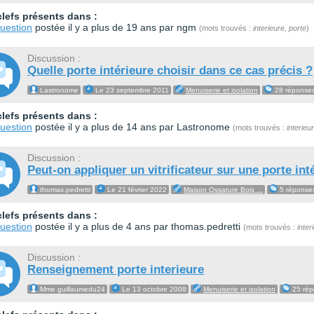
lefs présents dans :
uestion
postée il y a plus de 19 ans par ngm
(mots trouvés :
interieure, porte
)
Discussion :
Quelle porte intérieure choisir dans ce cas précis ?
Lastronome
Le 23 septembre 2011
Menuiserie et isolation
28 réponse
lefs présents dans :
uestion
postée il y a plus de 14 ans par Lastronome
(mots trouvés :
interieu
Discussion :
Peut-on appliquer un vitrificateur sur une porte int
thomas.pedretti
Le 21 février 2022
Maison Ossature Bois ...
5 réponse
lefs présents dans :
uestion
postée il y a plus de 4 ans par thomas.pedretti
(mots trouvés :
inter
Discussion :
Renseignement porte interieure
Mme guillaumedu24
Le 13 octobre 2008
Menuiserie et isolation
25 rép