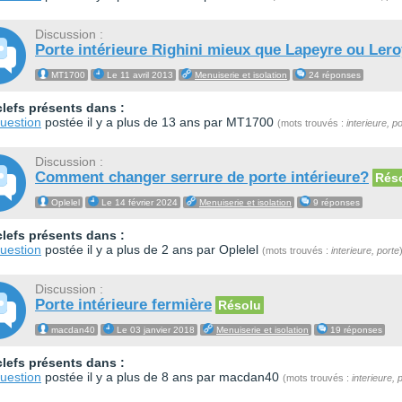
Discussion :
Porte intérieure Righini mieux que Lapeyre ou Ler
MT1700
Le 11 avril 2013
Menuiserie et isolation
24 réponses
lefs présents dans :
uestion
postée il y a plus de 13 ans par MT1700
(mots trouvés :
interieure, p
Discussion :
Comment changer serrure de porte intérieure?
Rés
Oplelel
Le 14 février 2024
Menuiserie et isolation
9 réponses
lefs présents dans :
uestion
postée il y a plus de 2 ans par Oplelel
(mots trouvés :
interieure, porte
Discussion :
Porte intérieure fermière
Résolu
macdan40
Le 03 janvier 2018
Menuiserie et isolation
19 réponses
lefs présents dans :
uestion
postée il y a plus de 8 ans par macdan40
(mots trouvés :
interieure, 