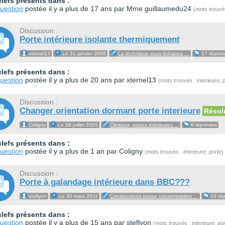
lefs présents dans :
uestion
postée il y a plus de 17 ans par Mme guillaumedu24
(mots trouvé
Discussion :
Porte intérieure isolante thermiquement
xternel13
Le 31 janvier 2006
La technique vous échappe ...
17 répons
lefs présents dans :
uestion
postée il y a plus de 20 ans par xternel13
(mots trouvés :
interieure, 
Discussion :
Changer orientation dormant porte interieure
Résol
Coligny
Le 28 juillet 2025
Cloisons, portes intérieures ...
6 réponses
lefs présents dans :
uestion
postée il y a plus de 1 an par Coligny
(mots trouvés :
interieure, porte
)
Discussion :
Porte à galandage intérieure dans BBC???
steflyon
Le 30 mars 2011
Constructions basse consommation ...
19 ré
lefs présents dans :
uestion
postée il y a plus de 15 ans par steflyon
(mots trouvés :
interieure, po