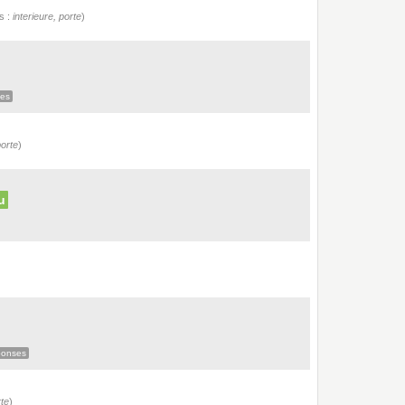
s :
interieure, porte
)
es
porte
)
u
ponses
rte
)