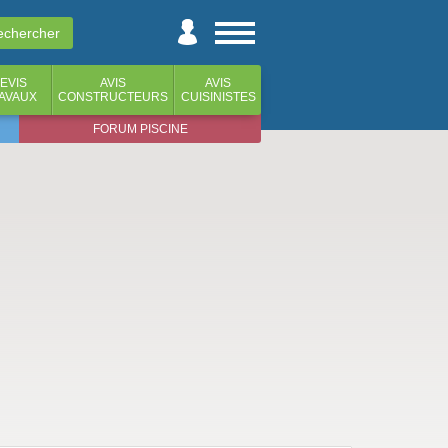
EVIS
AVIS
AVIS
AVAUX
CONSTRUCTEURS
CUISINISTES
FORUM PISCINE