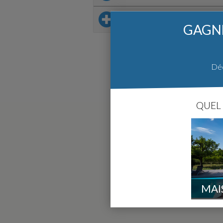
Sur le même thème
GAGNE
Déc
QUEL 
MAI