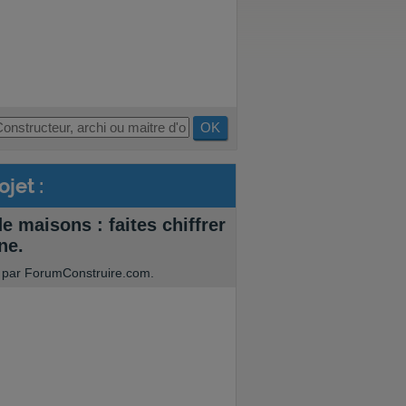
OK
jet :
e maisons : faites chiffrer
ne.
, par ForumConstruire.com.