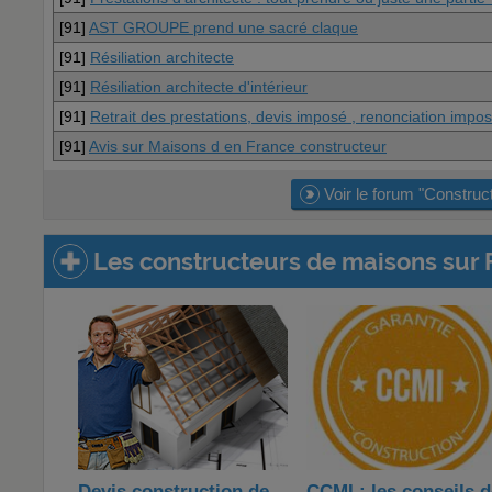
[91]
AST GROUPE prend une sacré claque
[91]
Résiliation architecte
[91]
Résiliation architecte d'intérieur
[91]
Retrait des prestations, devis imposé , renonciation imposé
[91]
Avis sur Maisons d en France constructeur
Voir le forum "Construc
Les constructeurs de maisons sur 
Devis construction de
CCMI : les conseils 