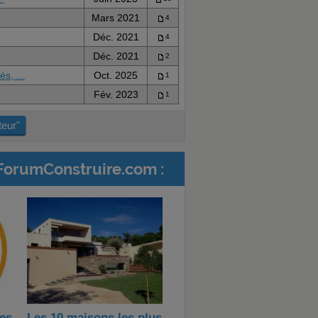
Mars 2021
4
Déc. 2021
4
Déc. 2021
2
s, ...
Oct. 2025
1
Fév. 2023
1
teur"
ForumConstruire.com :
des
Les 10 maisons les plus