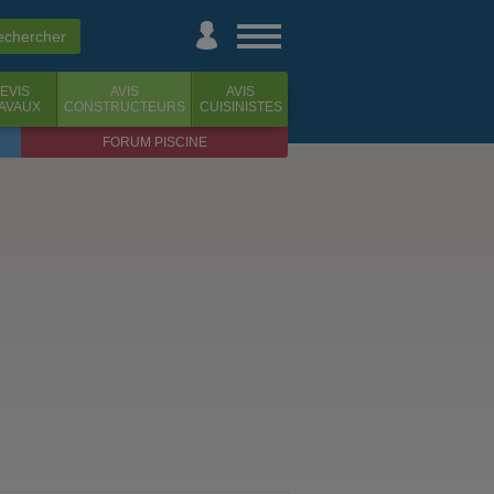
EVIS
AVIS
AVIS
AVAUX
CONSTRUCTEURS
CUISINISTES
FORUM PISCINE