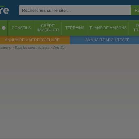
CRÉDIT
D
S
CONSEILS
TERRAINS
PLANS DE MAISONS
‹
IMMOBILIER
TR
ANNUAIRE MAITRE D'OEUVRE
ANNUAIRE ARCHITECTE
ructeurs
Tous les constructeurs
Avis Ect