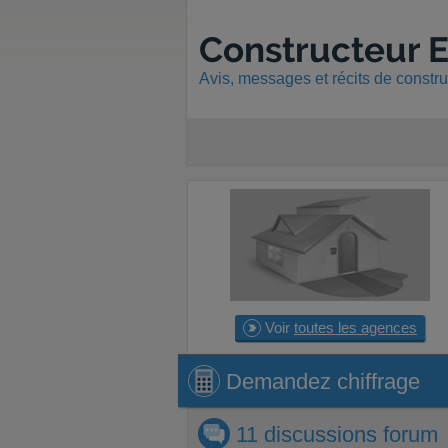
Constructeur E
Avis, messages et récits de constr
Voir
toutes les agences
Demandez
Demandez
chiffrage
chiffrage
11 discussions
forum