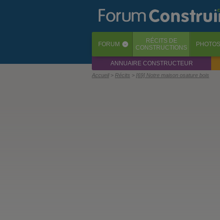
RÉCITS
DE
FORUM
PHOTO
‹
CONSTRUCTIONS
ANNUAIRE CONSTRUCTEUR
Accueil
Récits
[69] Notre maison osature bois