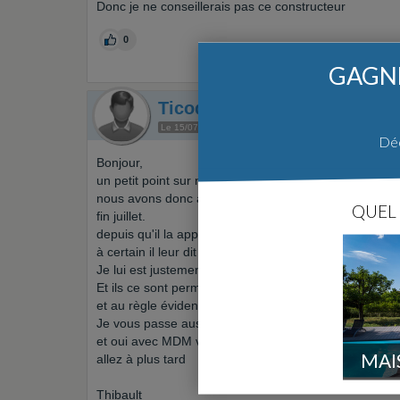
Donc je ne conseillerais pas ce constructeur
0
GAGNE
Ticoquine
Auteur du sujet
Le 15/07/2013 à 07h11
Nouvel Aviseur
Env. 20 messa
Déc
Bonjour,
un petit point sur notre aventure.
nous avons donc assigné en justice le promoteur-const
QUEL 
fin juillet.
depuis qu'il la appris il a commencé un travail de sac
à certain il leur dit que si il ne fait pas telle ou telle 
Je lui est justement interdit l'accès à ma maison en at
Et ils ce sont permis de venir a deux reprises en mo
et au règle évidente de l'art (je vous mettrais un phot
Je vous passe aussi le fait qu'il continue à dire à mes v
et oui avec MDM vous n'êtes pas chez vous mais che
MAI
allez à plus tard
Thibault