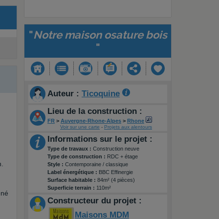
"
Notre maison osature bois
"
Auteur :
Ticoquine
Lieu de la construction :
FR
>
Auvergne-Rhone-Alpes
>
Rhone
Voir sur une carte
-
Projets aux alentours
Informations sur le projet :
Type de travaux :
Construction neuve
Type de construction :
RDC + étage
n.
Style :
Contemporaine / classique
Label énergétique :
BBC Effinergie
Surface habitable :
84m² (4 pièces)
Superficie terrain :
110m²
ené
Constructeur du projet :
Maisons MDM