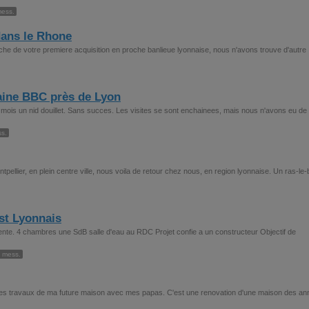
ess.
dans le Rhone
he de votre premiere acquisition en proche banlieue lyonnaise, nous n'avons trouve d'autre
ine BBC près de Lyon
ois un nid douillet. Sans succes. Les visites se sont enchainees, mais nous n'avons eu de
s.
pellier, en plein centre ville, nous voila de retour chez nous, en region lyonnaise. Un ras-le-
st Lyonnais
ente. 4 chambres une SdB salle d'eau au RDC Projet confie a un constructeur Objectif de
 mess.
e les travaux de ma future maison avec mes papas. C'est une renovation d'une maison des a