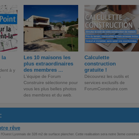
 la
Les 10 maisons les
Calculette
plus extraordinaires
construction
des membres ...
gratuite !
dent à y
a
L'équipe de Forum
Découvrez les outils et
Construire sélectionne pour
services exclusifs de
vous les plus belles photos
ForumConstruire.com
des membres et du web.
:
tre rêve
 l'Ouest Lyonnais de 328 m2 de surface plancher. Cette realisation sera notre 3eme construc