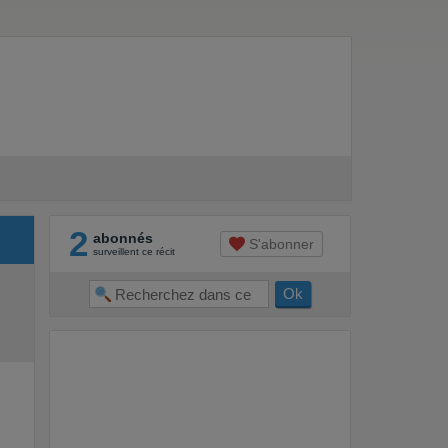
2
abonnés
S'abonner
surveillent ce récit