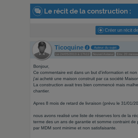
Le récit de la construction :
Créer un récit de
Ticoquine
Auteur du sujet
Le 24/05/2013 à 17h12
Nouvel Aviseur
Env. 20 mess
Bonjour,
Ce commentaire est dans un but d'information et non de
j'ai acheté une maison construit par ca société Mai
La construction avait tres bien commencé mais malh
chantier.
Apres 8 mois de retard de livraison (prévu le 31/01/2
nous avons realisé une liste de réserves lors de la r
terme des un ans de garantie et somme contraint de pa
par MDM sont minime et non satisfaisante.