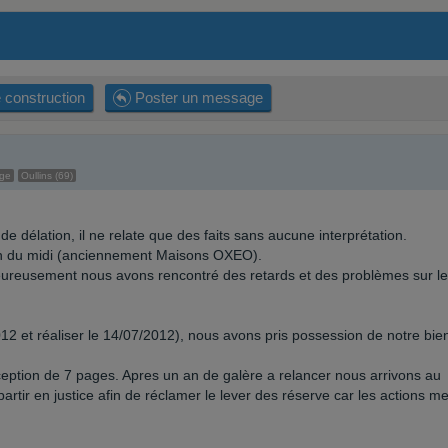
 construction
Poster un message
age
Oullins (69)
 délation, il ne relate que des faits sans aucune interprétation.
son du midi (anciennement Maisons OXEO).
eureusement nous avons rencontré des retards et des problèmes sur le
012 et réaliser le 14/07/2012), nous avons pris possession de notre bie
éception de 7 pages. Apres un an de galère a relancer nous arrivons au
rtir en justice afin de réclamer le lever des réserve car les actions m