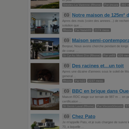
et pour ...
Grezieu La Varenne (Rhone)
Par jmcara
392 m
69
Notre maison de 125m² 
Apres des mois (voire des annees...) de recherc
solution que ...
Rhone
Par Nalah69
2174 mess.
69
Maison semi-contempora
Bonjour, Nous avons cherche pendant de longs m
de coeur. ...
St Cyr Au Mont D'or (Rhone)
Par ys69
426 mes
69
Des racines et...un toit
Apres une dizaine d'annees sous le soleil de Mont
general ...
Rhone
Par k22
2237 mess.
69
BBC en brique dans Oue
Maison RDC etage sur terrain de 987 m ... en p
certification ...
St Genis Laval (Rhone)
Par VincentVincent
57
69
Chez Pato
Je m'appelle Pato, et je suis chargee de suivr
70, a laquelle ...