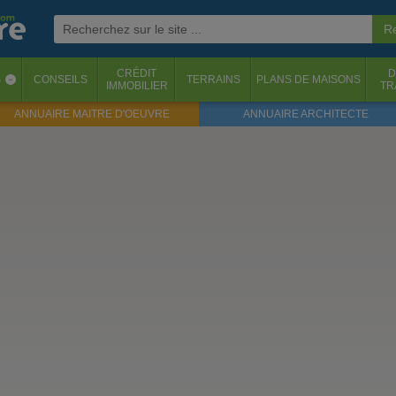
CRÉDIT
D
S
CONSEILS
TERRAINS
PLANS DE MAISONS
‹
IMMOBILIER
TR
ANNUAIRE MAITRE D'OEUVRE
ANNUAIRE ARCHITECTE