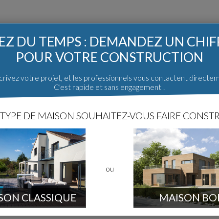
Z DU TEMPS : DEMANDEZ UN CHI
POUR VOTRE CONSTRUCTION
ge
Oullins (69)
rivez votre projet, et les professionnels vous contactent directe
C'est rapide et sans engagement !
ructeur et passeront en procès pour la désignation d'un expert judicia
TYPE DE MAISON SOUHAITEZ-VOUS FAIRE CONSTR
 auprès de nos voisins.
reprise c'est à cause de moi qui est porté plainte.
tente de l'expert judiciaire ce par mail, courrier et par mon avocat en A
n absence pour réaliser des opérations non conforme au cahier des cha
o de ce que MDM appel un jolie joint de dilatation).
ou
oisin qu'il font ce qu'ils veulent chez moi même si je leur interdit l'accè
z eux.
SON CLASSIQUE
MAISON BO