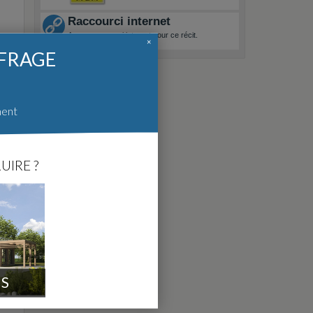
Raccourci internet
Aucun raccourci internet pour ce récit.
×
A quoi ça sert ?
FFRAGE
ment
ire
UIRE ?
R.
rge
s.
IS