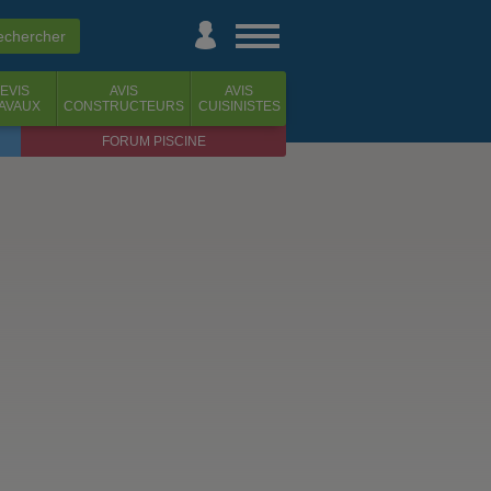
EVIS
AVIS
AVIS
AVAUX
CONSTRUCTEURS
CUISINISTES
FORUM PISCINE