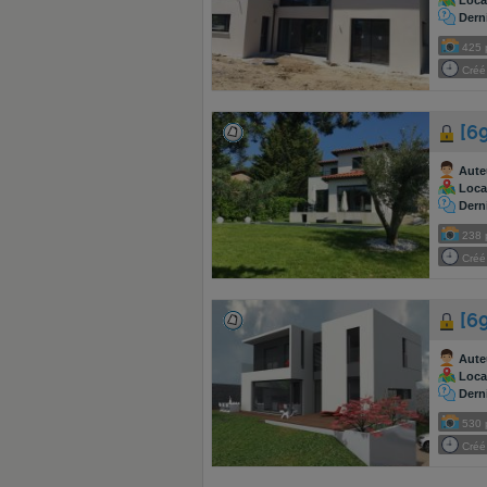
Local
Dern
425
Créé 
[69
Aute
Local
Dern
238
Créé 
[6
Aute
Local
Dern
530
Créé 