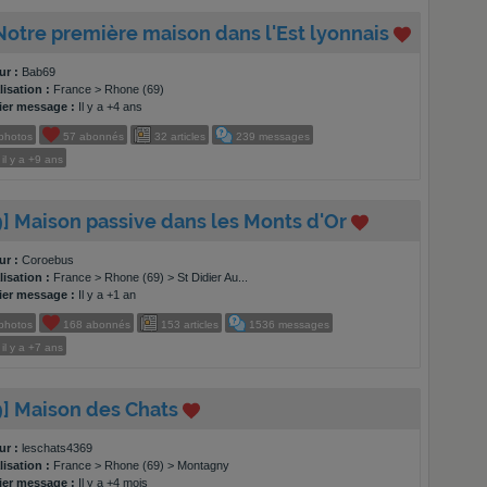
Notre première maison dans l'Est lyonnais
ur :
Bab69
isation :
France > Rhone (69)
ier message :
Il y a +4 ans
photos
57
abonnés
32
articles
239
messages
il y a
+9 ans
9] Maison passive dans les Monts d'Or
ur :
Coroebus
isation :
France > Rhone (69) > St Didier Au...
ier message :
Il y a +1 an
photos
168
abonnés
153
articles
1536
messages
il y a
+7 ans
9] Maison des Chats
ur :
leschats4369
isation :
France > Rhone (69) > Montagny
ier message :
Il y a +4 mois