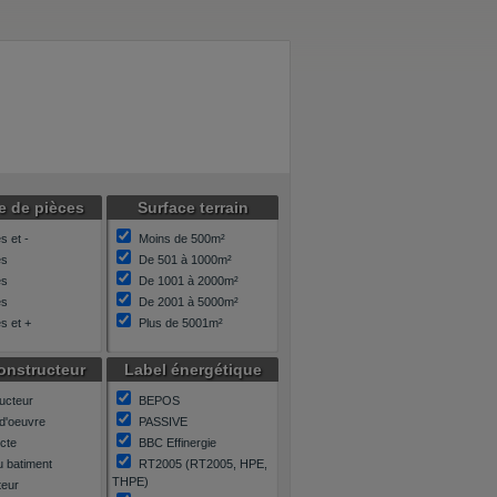
 de pièces
Surface terrain
s et -
Moins de 500m²
es
De 501 à 1000m²
es
De 1001 à 2000m²
es
De 2001 à 5000m²
s et +
Plus de 5001m²
onstructeur
Label énergétique
ucteur
BEPOS
 d'oeuvre
PASSIVE
ecte
BBC Effinergie
u batiment
RT2005 (RT2005, HPE,
THPE)
eur