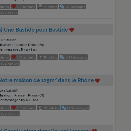
photos
108
abonnés
71
articles
720
messages
il y a
+9 ans
9] Une Bastide pour Bastide
ur :
Bastide
isation :
France > Rhone (69)
ier message :
Il y a +1 an
photos
160
abonnés
58
articles
1479
messages
il y a
+20 ans
 Notre maison de 125m² dans le Rhone
ur :
Nalah69
isation :
France > Rhone (69)
ier message :
Il y a +5 ans
photos
187
abonnés
108
articles
2174
messages
il y a
+14 ans
9] Construction dans l'ouest lyonnais