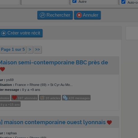
Autre
Auto-c
Autre
Rechercher
Annuler
Créer votre récit
Page 1 sur 5
>
>>
 Maison semi-contemporaine BBC près de
ur :
ys69
isation :
France > Rhone (69) > St Cyr Au Mo...
ier message :
Il y a +9 ans
photos
197
abonnés
10
articles
426
messages
il y a
+15 ans
9] maison contemporaine ouest lyonnais
ur :
raphaa