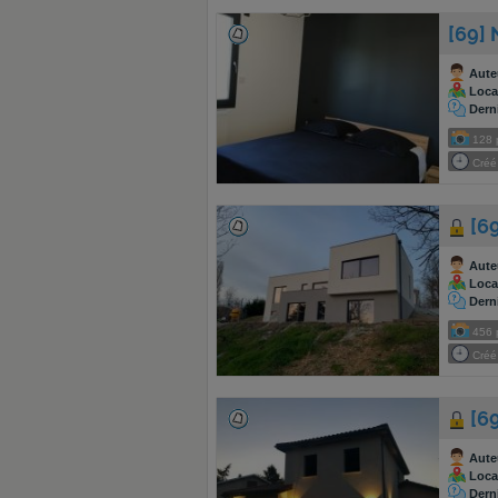
[69] 
Aute
Local
Dern
128
Créé 
[6
Aute
Local
Dern
456
Créé 
[6
Aute
Local
Dern