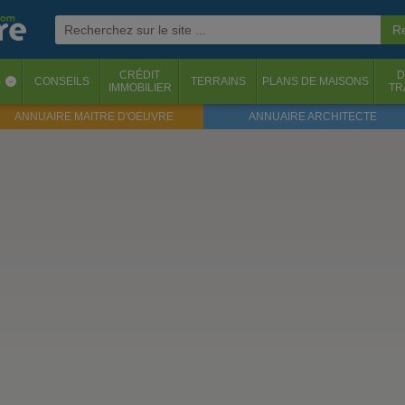
CRÉDIT
D
S
CONSEILS
TERRAINS
PLANS DE MAISONS
‹
IMMOBILIER
TR
ANNUAIRE MAITRE D'OEUVRE
ANNUAIRE ARCHITECTE