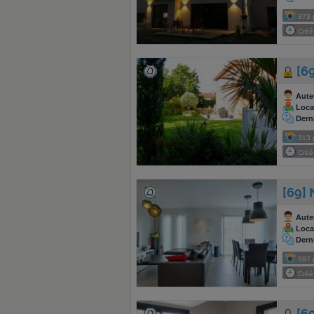
373
Créé 
[6
Aute
Local
Dern
313
Créé 
[69]
Aute
Local
Dern
597
Créé 
[6