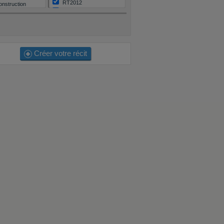
RT2012
onstruction
Aucune
Autre / Je ne sais pas
Créer votre récit