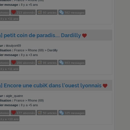
isation :
France > Rhone (69)
ier message :
Il y a +5 ans
photos
213
abonnés
60
articles
562
messages
il y a
+11 ans
] petit coin de paradis.... Dardilly
ur :
titoulyon69
isation :
France > Rhone (69) > Dardilly
ier message :
Il y a +3 ans
photos
200
abonnés
96
articles
663
messages
il y a
+11 ans
9] Encore une cubiK dans l'ouest lyonnais
ur :
aigle_quatre
isation :
France > Rhone (69)
ier message :
Il y a +5 ans
photos
177
abonnés
50
articles
325
messages
il y a
+10 ans