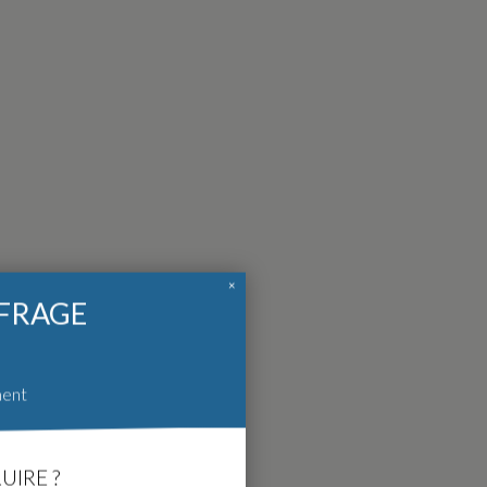
×
FFRAGE
ment
UIRE ?