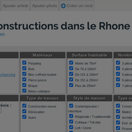
Ajouter article
Ajouter photo
Créer un recit
constructions dans le Rhone
rum
Matériaux
Surface habitable
Nombre
Parpaing
Moins de 75m²
3 pièce
Bois
De 76 à 100m²
4 pièc
recherche
Bloc coffrant isolant
De 101 à 150m²
5 pièc
Pierre ponce
De 151 à 250m²
6 pièc
Brique
Plus de 250m²
7 pièce
Béton cellulaire
Structure métallique
Type de travaux
Style de maison
Type c
Autre
écis :
Construction neuve
Contemporaine /
Constr
Inconnu
classique
Rénovation
Maitre
Régionale / Traditionnelle
Autre
Archit
Cubique / Toit plat
Entr. d
Loft / Usine
Promot