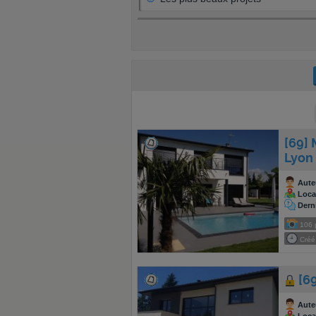
[69]
Lyon
Aute
Local
Dern
106
Créé 
[6
Aute