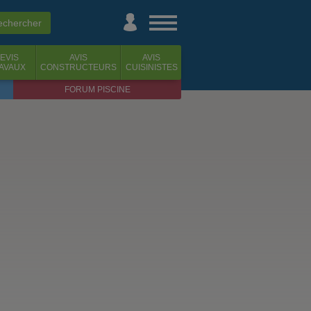
EVIS
AVIS
AVIS
AVAUX
CONSTRUCTEURS
CUISINISTES
FORUM PISCINE