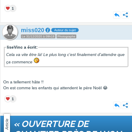
1
miss020
Auteur du sujet
Le 31/12/2020 à 09h18
Photographe
liseVinc a écrit:
Cela va vite être là! Le plus long c'est finalement d'attendre que
ça commence
On a tellement hâte !!
On est comme les enfants qui attendent le père Noël 😂
1
Article
« OUVERTURE DE