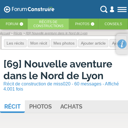
RÉCITS
DE
FORUM
PHOTOS
CONSEILS
‹
‹
CONSTRUCTIONS
Accueil
Récits
[69] Nouvelle aventure dans le Nord de Lyon
Les récits
Mon récit
Mes photos
Ajouter article
Ajouter 
[69] Nouvelle aventure
dans le Nord de Lyon
Récit de construction de miss020 - 60 messages - Affiché
4.001 fois
RÉCIT
PHOTOS
ACHATS