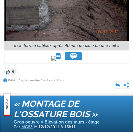
«
Un terrain sableux après 40 mm de pluie en une nuit
»
0
Edité 1 fois, la dernière fois il y a +14 ans.
Article
« MONTAGE DE
L'OSSATURE BOIS »
Gros oeuvre > Elévation des murs - étage
Par
MC63
le 12/12/2011 à 15h11