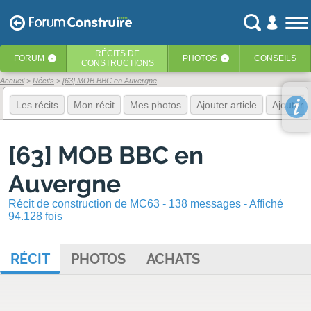
RÉCITS
DE
FORUM
PHOTOS
CONSEILS
‹
‹
CONSTRUCTIONS
Accueil
Récits
[63] MOB BBC en Auvergne
Les récits
Mon récit
Mes photos
Ajouter article
Ajouter 
[63] MOB BBC en
Auvergne
Récit de construction de MC63 - 138 messages - Affiché
94.128 fois
RÉCIT
PHOTOS
ACHATS