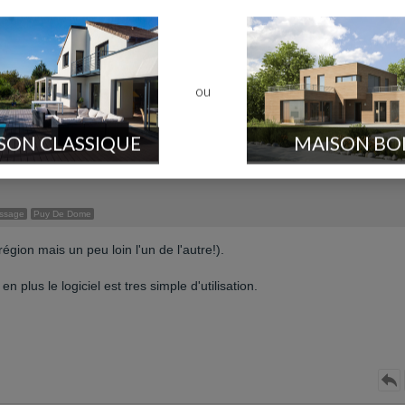
age
Joze (63)
uvé l'info dans ton récit. Super top les simulations 3D. J'avais emprunté 
 en plus, impossible de retourner sur le projet car il faut le CD pour lan
ou
SON CLASSIQUE
MAISON BO
essage
Puy De Dome
égion mais un peu loin l'un de l'autre!).
 plus le logiciel est tres simple d'utilisation.