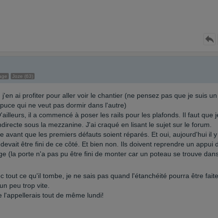
age
Joze (63)
'en ai profiter pour aller voir le chantier (ne pensez pas que je suis un
a puce qui ne veut pas dormir dans l'autre)
'ailleurs, il a commencé à poser les rails pour les plafonds. Il faut que j
directe sous la mezzanine. J'ai craqué en lisant le sujet sur le forum.
se avant que les premiers défauts soient réparés. Et oui, aujourd'hui il y
devait être fini de ce côté. Et bien non. Ils doivent reprendre un appui 
ge (la porte n'a pas pu être fini de monter car un poteau se trouve dan
ec tout ce qu'il tombe, je ne sais pas quand l'étanchéité pourra être faite
un peu trop vite.
je l'appellerais tout de même lundi!