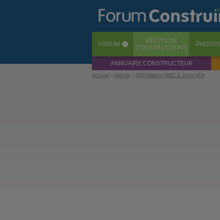
RÉCITS
DE
FORUM
PHOTO
‹
CONSTRUCTIONS
ANNUAIRE CONSTRUCTEUR
Accueil
Récits
[63] Maison BBC à Joze (63)