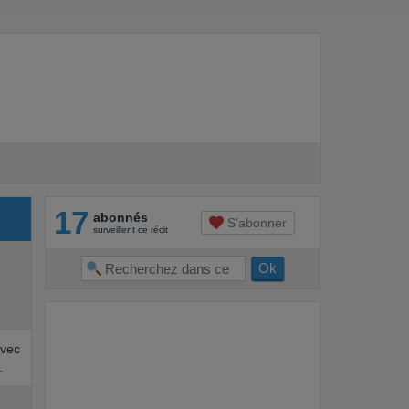
17
abonnés
S'abonner
surveillent ce récit
avec
.