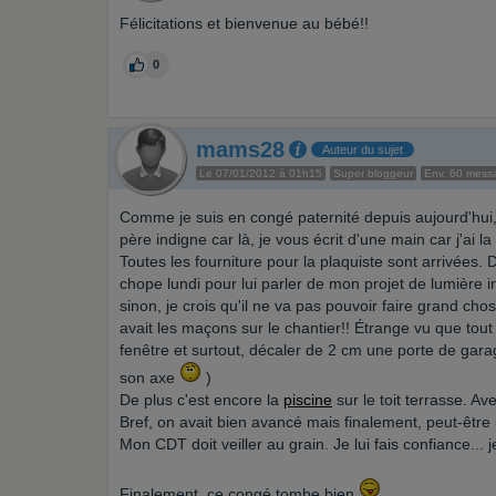
Félicitations et bienvenue au bébé!!
0
mams28
Auteur du sujet
Le 07/01/2012 à 01h15
Super bloggeur
Env. 60 mess
Comme je suis en congé paternité depuis aujourd'hui, j
père indigne car là, je vous écrit d'une main car j'ai l
Toutes les fourniture pour la plaquiste sont arrivées. D
chope lundi pour lui parler de mon projet de lumière in
sinon, je crois qu'il ne va pas pouvoir faire grand cho
avait les maçons sur le chantier!! Étrange vu que tout 
fenêtre et surtout, décaler de 2 cm une porte de gara
son axe
)
De plus c'est encore la
piscine
sur le toit terrasse. Av
Bref, on avait bien avancé mais finalement, peut-être 
Mon CDT doit veiller au grain. Je lui fais confiance... 
Finalement, ce congé tombe bien