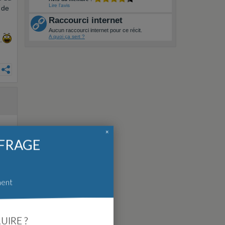
Lire l'avis
 de
Raccourci internet
Aucun raccourci internet pour ce récit.
A quoi ça sert ?
.
×
FFRAGE
ment
UIRE ?