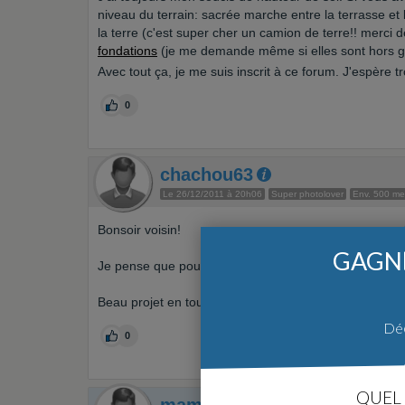
niveau du terrain: sacrée marche entre la terrasse et
la terre (c'est super cher un camion de terre!! merci 
fondations
(je me demande même si elles sont hors ge
Avec tout ça, je me suis inscrit à ce forum. J'espère tr
0
chachou63
Le 26/12/2011 à 20h06
Super photolover
Env. 500 m
Bonsoir voisin!
GAGNE
Je pense que pour avoir une réponse plus precise il t
Beau projet en tout cas!
Déc
0
QUEL 