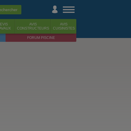
EVIS
AVIS
AVIS
AVAUX
CONSTRUCTEURS
CUISINISTES
FORUM PISCINE