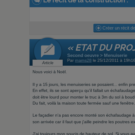
Le récit de la construction :
Créer un récit de
« ETAT DU PRO
Second oeuvre > Menuiserie
Par
mams28
le 25/12/2011 à 19h1
Article
Nous voici à Noël.
Il y a 15 jours, les menuiseries se posaient... enfin p
En effet, ils se sont aperçu qu'il fallait un échafauda
doit être lourd pour monter le truc à 3m du sol à bou
Du fait, voilà la maison toute fermée sauf une fenêtre
Le façadier n'a pas encore monté son échafaudage à c
son arrivée car il faut que j'aille peindre les poutres 
J'ai toujours mon soucis de hauteur de sol. Si vous av