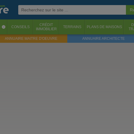
CRÉDIT
D
S
CONSEILS
TERRAINS
PLANS DE MAISONS
‹
IMMOBILIER
TR
ANNUAIRE MAITRE D'OEUVRE
ANNUAIRE ARCHITECTE