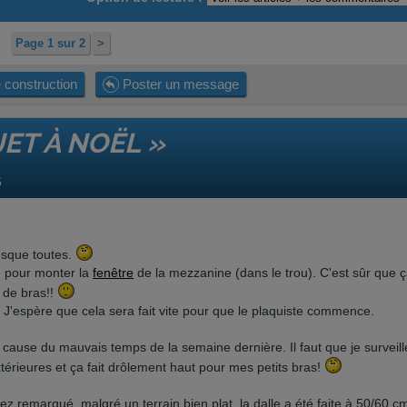
Page 1 sur 2
>
 construction
Poster un message
JET À NOËL »
6
resque toutes.
ge pour monter la
fenêtre
de la mezzanine (dans le trou). C'est sûr que 
d de bras!!
. J'espère que cela sera fait vite pour que le plaquiste commence.
ause du mauvais temps de la semaine dernière. Il faut que je surveill
extérieures et ça fait drôlement haut pour mes petits bras!
ez remarqué, malgré un terrain bien plat, la dalle a été faite à 50/60 c