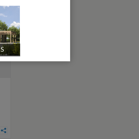
un
cer
IS