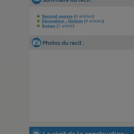
Second oeuvre
(
6 articles
)
Décoration - finition
(
4 articles
)
Autres
(
1 article
)
Photos du récit :