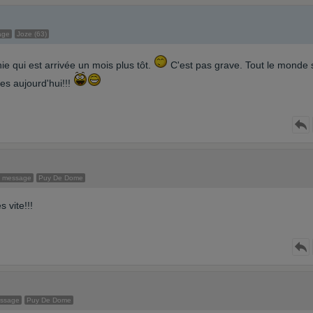
age
Joze (63)
ie qui est arrivée un mois plus tôt.
C'est pas grave. Tout le monde 
s aujourd'hui!!!
0 message
Puy De Dome
s vite!!!
essage
Puy De Dome