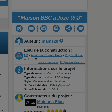
"
Maison BBC à Joze (63)
"
Auteur :
mams28
Lieu de la construction :
FR
>
Auvergne-Rhone-Alpes
>
Puy De Dome
>
Joze
Voir sur une carte
-
Projets aux alentours
Informations sur le projet :
Type de travaux :
Construction neuve
ça
Type de construction :
RDC + étage
Style :
Contemporaine / classique
Surface habitable :
137m² (
5 pièces
)
Superficie terrain :
1100m²
e
Constructeur du projet :
Maisons Elan
Riom (63)
m du
Avis du membre :