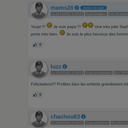
mams28
Auteur du sujet
Le 29/12/2011 à 13h35
Super bloggeur
Env. 60 mess
Youpi !!!
Je suis papa !!!
Une très jolie Soph
porte très bien.
Je suis le plus heureux des homme
0
luzz
Le 29/12/2011 à 13h53
Super photographe
Env. 300
Félicitations!!! Profites bien les enfants grandissent trè
0
chachou63
Le 29/12/2011 à 14h02
Super photolover
Env. 500 m