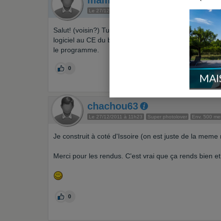
mams28
Auteur du sujet
Le 27/12/2011 à 11h13
Super bloggeur
Env. 60 mess
Salut! (voisin?) Tu fais construire où? Je n'ai pas tro
logiciel au CE du boulot mais il n'avait pas ce rendu et
le programme.
0
MAI
chachou63
Le 27/12/2011 à 11h23
Super photolover
Env. 500 m
Je construit à coté d'Issoire (on est juste de la meme r
Merci pour les rendus. C'est vrai que ça rends bien et en
0