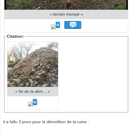
«
terrain trempé
»
Citation:
«
fin de la dém...
»
il a fallu 3 jours pour la démolition de la ruine :