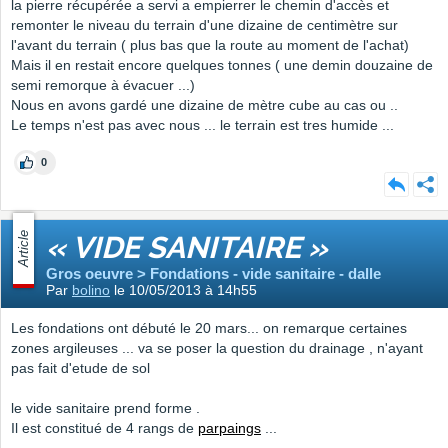
la pierre récupérée a servi a empierrer le chemin d'accès et
remonter le niveau du terrain d'une dizaine de centimètre sur
l'avant du terrain ( plus bas que la route au moment de l'achat)
Mais il en restait encore quelques tonnes ( une demin douzaine de
semi remorque à évacuer ...)
Nous en avons gardé une dizaine de mètre cube au cas ou ..
Le temps n'est pas avec nous ... le terrain est tres humide ...
0
Article
« VIDE SANITAIRE »
Gros oeuvre > Fondations - vide sanitaire - dalle
Par
bolino
le 10/05/2013 à 14h55
Les fondations ont débuté le 20 mars... on remarque certaines
zones argileuses ... va se poser la question du drainage , n'ayant
pas fait d'etude de sol
le vide sanitaire prend forme .
Il est constitué de 4 rangs de
parpaings
...