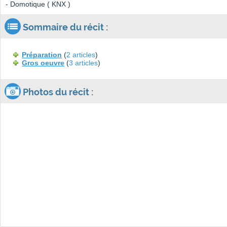
- Domotique ( KNX )
Sommaire du récit :
Préparation
(
2 articles
)
Gros oeuvre
(
3 articles
)
Photos du récit :