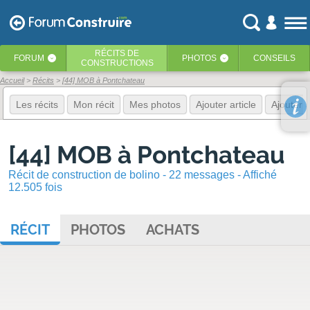
RÉCITS
DE
FORUM
PHOTOS
CONSEILS
‹
‹
CONSTRUCTIONS
Accueil
Récits
[44] MOB à Pontchateau
Les récits
Mon récit
Mes photos
Ajouter article
Ajouter 
[44] MOB à Pontchateau
Récit de construction de bolino - 22 messages - Affiché
12.505 fois
RÉCIT
PHOTOS
ACHATS