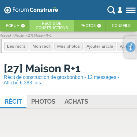
RÉCITS
DE
FORUM
PHOTOS
CONSEILS
‹
‹
CONSTRUCTIONS
Accueil
Récits
[27] Maison R+1
Les récits
Mon récit
Mes photos
Ajouter article
Ajouter 
[27] Maison R+1
Récit de construction de grosbonbon - 12 messages -
Affiché 6.383 fois
RÉCIT
PHOTOS
ACHATS