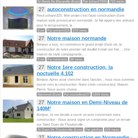
St Mards De Blacarville (Eure)
Par Johan27500
722 mess.
27
autoconstruction en normandie
Recit yohann325: Mon projet c'est l'auto construction d'une
maison style provencal en normandie. Je fait appel a des artisans
pour le terrassement, la ...
Eure
Par yohann325
370 mess.
27
Notre maison normande
Bonjour a tous, Ici commence le grand projet d'une vie, la
construction de notre premier nid douillet Il etait une fois.... Une
maison de style campagnarde, ...
Eure
Par fulminator
98 mess.
27
Notre 1ere construction, la
noctuelle 4.102
Bonjour, Apres avoir chercher dans l'ancien, , nous nous sommes
tourne vers la construction. Notre choix constructeur, Maison
Pierre. Nous avons choisis ...
Menneval (Eure)
Par nouvellevie27
1889 mess.
27
Notre maison en Demi-Niveau de
140M²
Bonjour, Je me decide a ouvrir un post concernant notre
construction - Nous avons signe un compromis pour un terrain
sur Saint Ouen de Thouberville ...
St Ouen De Thouberville (Eure)
Par gdufroy
429 mess.
27
Notre construction en Normandie -