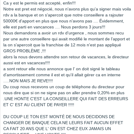
Ca y est le permis est accepté, enfin!!!
Notre est pret est négocié, nous n'avons plus qu'a signer mais voila
rdv a la banque et on s'apercoit que notre conseillere a rajouter
50000€ d'apport en plus que nous n'avons pas .... Évidemment,
elle est parti en vancances .... Nous perdons 3 jours!!!
Nous demandons a avoir un rdv d'urgence , nous sommes recu
par une autre conseillere qui avait modifié le montant de l'apport et
la on s'apercoit que la franchise de 12 mois n'est pas appliqué
GROS PROBLÈME ,!!!
alors la nous devons attendre son retour de vacances, le directeur
aussi est en vacances!!!!
a sont retour elle nous annonce que l' on doit signé le tableau
d'amortissement comme il est et qu'il allait gérer ca en interne
.....NON MAIS JE REVE!!!!
Du coup nous recevons un coup de téléphone du directeur pour
nous dire que si on ne signe pas on aller prendre 0,20% en plus
.UNE HONTE C'EST LA CONSEILLERE QUI FAIT DES ERREURS
ET C' EST AU CLIENT DE PAYER !!!!!
DU COUP LE TON EST MONTÉ DE NOUS DECIDONS DE
CHANGER DE BANQUE CELA NE LEURS FAIT AUCUN EFFET
CA FAIT 20 ANS QUE L' ON EST CHEZ EUX JAMAIS UN