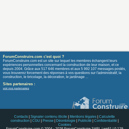
ForumConstruire.com c'est quoi ?
ForumConstruire.com est un site sur lequel les membres échangent leurs
expériences personnelles concernant la construction de leur maison, et ce
depuis 2004. Grâce aux 517 646 membres et aux 5 992 107 messages postés,
vous trouverez forcement des réponses à vos questions sur l'administratif, la
construction, le bricolage, la décoration, le jardinage ...
Sites partenaires :
voir nos partenaires
Contacts
|
Signaler contenu illicite
|
Mentions légales
|
Calculette
construction
|
CGU
|
Presse
|
Déontologie
|
Publicité
|
Confidentialité
|
Cookies
ForumConstruire.com © 2004 - 2026 ForumConstruire SARL | ws61 | 0.129