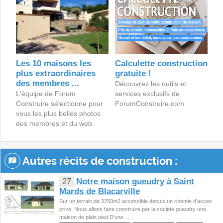
Les 10 maisons les
Calculette construction
plus extraordinaires
gratuite !
des membres ...
Découvrez les outils et
L'équipe de Forum
services exclusifs de
Construire sélectionne pour
ForumConstruire.com
vous les plus belles photos
des membres et du web.
Autres récits de construction :
27
Notre maison gueudry à Saint
Mards de Blacarville
Sur un terrain de 3250m2 accessible depuis un chemin d'acces
prive, Nous allons faire construire par la societe gueudry une
maison de plain pied D'une ...