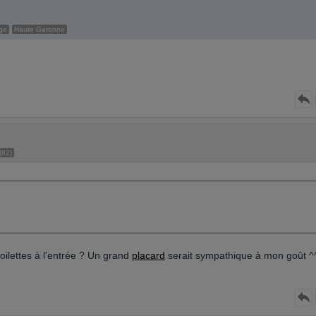
ge
Haute Garonne
(82)
oilettes à l'entrée ? Un grand
placard
serait sympathique à mon goût ^