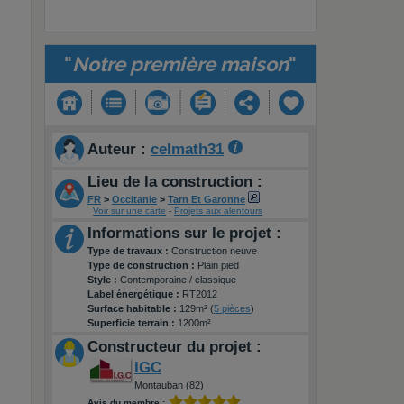
"
Notre première maison
"
Auteur :
celmath31
Lieu de la construction :
FR
>
Occitanie
>
Tarn Et Garonne
Voir sur une carte
-
Projets aux alentours
Informations sur le projet :
Type de travaux :
Construction neuve
Type de construction :
Plain pied
Style :
Contemporaine / classique
Label énergétique :
RT2012
Surface habitable :
129m² (
5 pièces
)
Superficie terrain :
1200m²
Constructeur du projet :
IGC
Montauban (82)
Avis du membre :