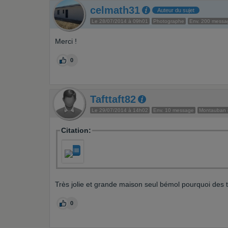
celmath31
Auteur du sujet
Le 28/07/2014 à 09h01
Photographe
Env. 200 messa
Merci !
0
Tafttaft82
Le 29/07/2014 à 14h02
Env. 10 message
Montauban 
Citation:
Très jolie et grande maison seul bémol pourquoi des t
0