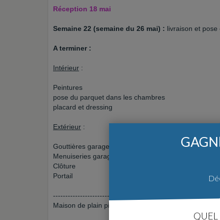
Réception 18 mai
Semaine 22 (semaine du 26 mai) :
livraison et pose 
A terminer :
Intérieur
:
Peintures
pose du parquet dans les chambres
placard et dressing
Extérieur
:
GAGNE
Gouttières garage
Menuiseries garage
Clôture
Portail
Déc
----------------------------------------------------------
Maison de plain pied de 129 m²qui se décompose ains
QUEL 