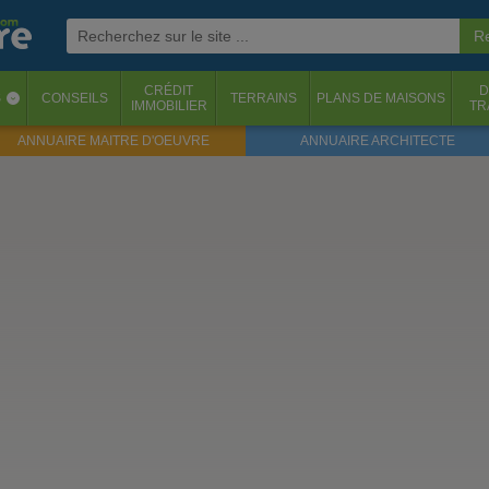
CRÉDIT
D
S
CONSEILS
TERRAINS
PLANS DE MAISONS
‹
IMMOBILIER
TR
ANNUAIRE MAITRE D'OEUVRE
ANNUAIRE ARCHITECTE