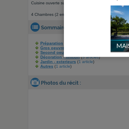
Cuisine ouverte sur salon / séjour (cuisine 11,08 m² et
4 Chambres (2 enfants, 1 suite parentale, 1 bureau / 
Sommaire du récit :
Préparation
(
5 articles
)
MAI
Gros oeuvre
(
8 articles
)
Second oeuvre
(
2 articles
)
Décoration - finition
(
5 articles
)
Jardin - exterieurs
(
1 article
)
Autres
(
1 article
)
Photos du récit :