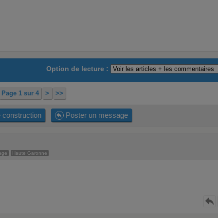
Option de lecture :
Page 1 sur 4
>
>>
 construction
Poster un message
age
Haute Garonne