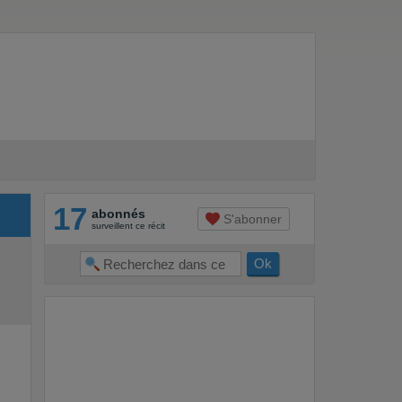
17
abonnés
S'abonner
surveillent ce récit