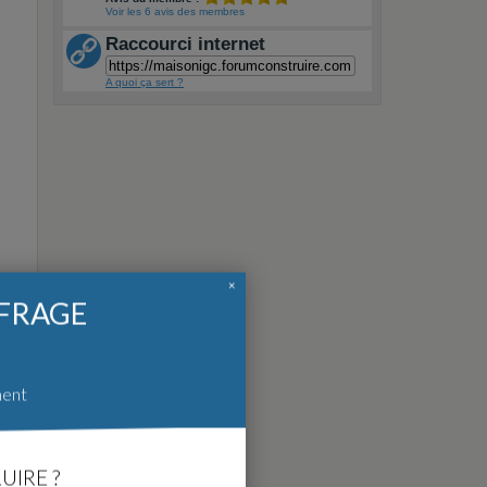
Voir les 6 avis des membres
Raccourci internet
A quoi ça sert ?
×
FFRAGE
ment
UIRE ?