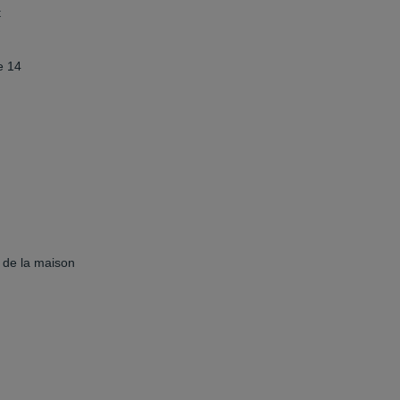
t
e 14
n de la maison