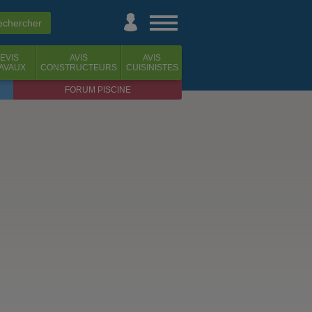
EVIS
AVIS
AVIS
AVAUX
CONSTRUCTEURS
CUISINISTES
FORUM PISCINE