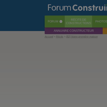
RÉCITS
DE
FORUM
PHOTO
‹
CONSTRUCTIONS
ANNUAIRE CONSTRUCTEUR
Accueil
Récits
[82] Notre première maison