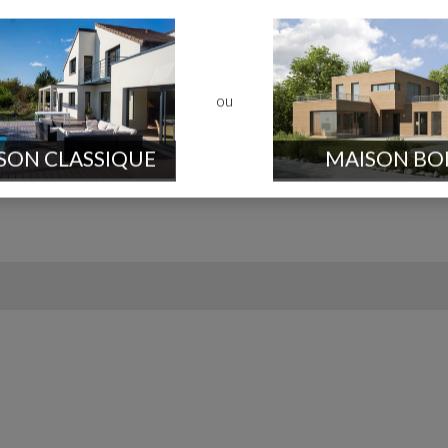
 salon de 37,87 m²) et Cellier
chambre amis) - 2 salles d'eau - 2 wc
ou
SON CLASSIQUE
MAISON BO