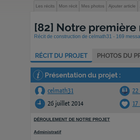
Les récits
Mon récit
Mes photos
Ajouter article
[82] Notre première
Récit de construction de celmath31 - 169 messag
RÉCIT
DU PROJET
PHOTOS
DU PR
Présentation du projet :
celmath31
22 
26 juillet 2014
17
DÉROULEMENT DE NOTRE PROJET
Administratif