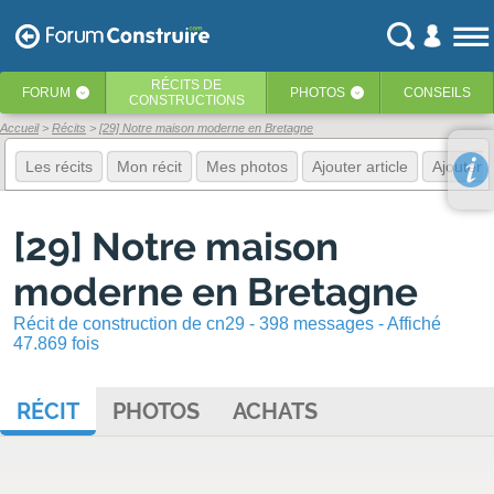
RÉCITS
DE
FORUM
PHOTOS
CONSEILS
‹
‹
CONSTRUCTIONS
Accueil
Récits
[29] Notre maison moderne en Bretagne
Les récits
Mon récit
Mes photos
Ajouter article
Ajouter 
[29] Notre maison
moderne en Bretagne
Récit de construction de cn29 - 398 messages - Affiché
47.869 fois
RÉCIT
PHOTOS
ACHATS