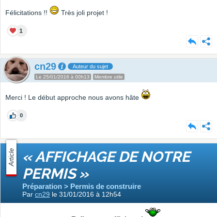
Félicitations !!
Très joli projet !
1
cn29
Auteur du sujet
Le 25/01/2016 à 00h13
Membre utile
Merci ! Le début approche nous avons hâte
0
Article
« AFFICHAGE DE NOTRE
PERMIS »
Préparation > Permis de construire
Par
cn29
le 31/01/2016 à 12h54