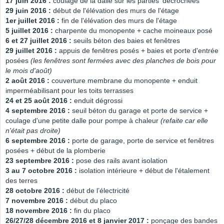
17 juin 2016 :
coulage de la dalle sur les parties 'décrochées'
29 juin 2016 :
début de l'élévation des murs de l'étage
1er juillet 2016 :
fin de l'élévation des murs de l'étage
5 juillet 2016 :
charpente du monopente + cache moineaux posé
6 et 27 juillet 2016 :
seuils béton des baies et fenêtres
29 juillet 2016 :
appuis de fenêtres posés + baies et porte d'entrée
posées
(les fenêtres sont fermées avec des planches de bois pour
le mois d'août)
2 août 2016 :
couverture membrane du monopente + enduit
imperméabilisant pour les toits terrasses
24 et 25 août 2016 :
enduit dégrossi
4 septembre 2016 :
seuil béton du garage et porte de service +
coulage d'une petite dalle pour pompe à chaleur
(refaite car elle
n'était pas droite)
6 septembre 2016 :
porte de garage, porte de service et fenêtres
posées + début de la plomberie
23 septembre 2016 :
pose des rails avant isolation
3 au 7 octobre 2016 :
isolation intérieure + début de l'étalement
des terres
28 octobre 2016 :
début de l’électricité
7 novembre 2016 :
début du placo
18 novembre 2016 :
fin du placo
26/27/28 décembre 2016 et 8 janvier 2017 :
ponçage des bandes