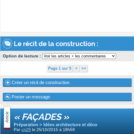
Le récit de la construction :
Option de lecture :
Page 1 sur 9
>
>>
Créer un récit de construction
Poster un message
Article
« FAÇADES »
Préparation > Idées architecture et déco
Par
cn29
le 25/10/2015 à 18h59