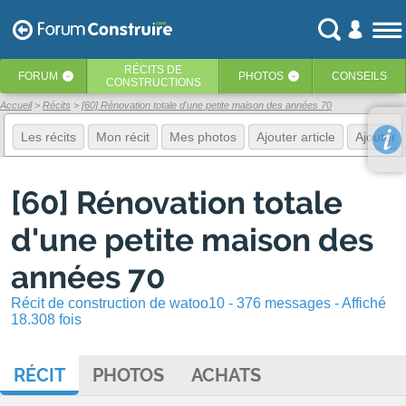
RÉCITS
DE
FORUM
PHOTOS
CONSEILS
‹
‹
CONSTRUCTIONS
Accueil
Récits
[60] Rénovation totale d'une petite maison des années 70
Les récits
Mon récit
Mes photos
Ajouter article
Ajouter 
[60] Rénovation totale
d'une petite maison des
années 70
Récit de construction de watoo10 - 376 messages - Affiché
18.308 fois
RÉCIT
PHOTOS
ACHATS