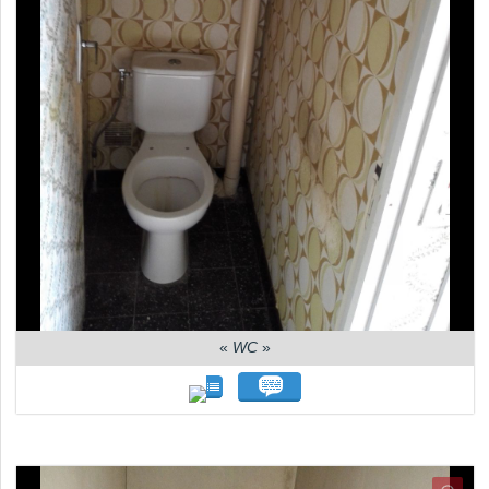
«
WC
»