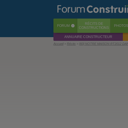
RÉCITS
DE
FORUM
PHOTO
‹
CONSTRUCTIONS
ANNUAIRE CONSTRUCTEUR
Accueil
Récits
[60] NOTRE MAISON RT2012 DAN