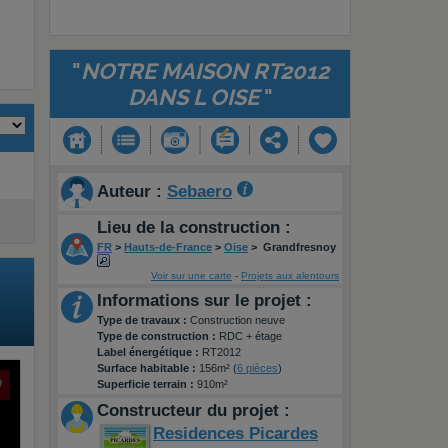
"
NOTRE MAISON RT2012
DANS L OISE
"
Auteur :
Sebaero
Lieu de la construction :
FR
>
Hauts-de-France
>
Oise
>
Grandfresnoy
Voir sur une carte
-
Projets aux alentours
Informations sur le projet :
Type de travaux :
Construction neuve
Type de construction :
RDC + étage
Label énergétique :
RT2012
Surface habitable :
156m² (
6 pièces
)
Superficie terrain :
910m²
Constructeur du projet :
Residences Picardes