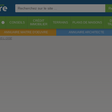
CRÉDIT
D
S
CONSEILS
TERRAINS
PLANS DE MAISONS
‹
IMMOBILIER
TR
ANNUAIRE MAITRE D'OEUVRE
ANNUAIRE ARCHITECTE
S L OISE