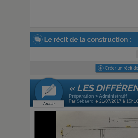
Le récit de la construction :
Créer un récit de
« LES DIFFÉRE
Préparation > Administratif
Par
Sebaero
le 21/07/2017 à 15h1
Article