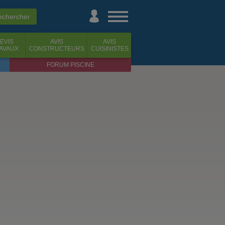
EVIS
AVIS
AVIS
AVAUX
CONSTRUCTEURS
CUISINISTES
FORUM PISCINE