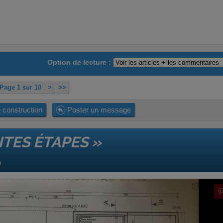
Option de lecture :
Page 1 sur 10
>
>>
 construction
Poster un message
NTES ÉTAPES »
0