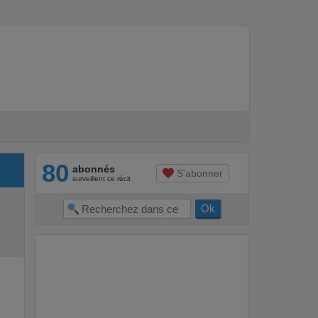
80
abonnés
S'abonner
surveillent ce récit