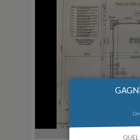
GAGNE
Déc
«
PLAN RDC 
QUEL 