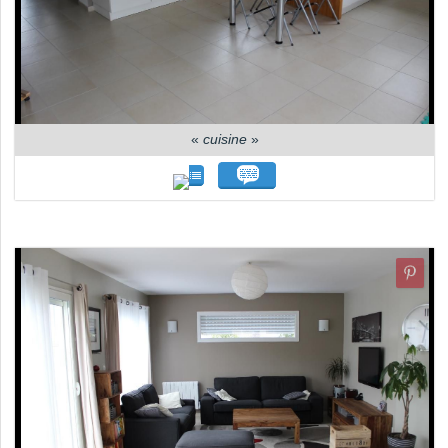
«
cuisine
»