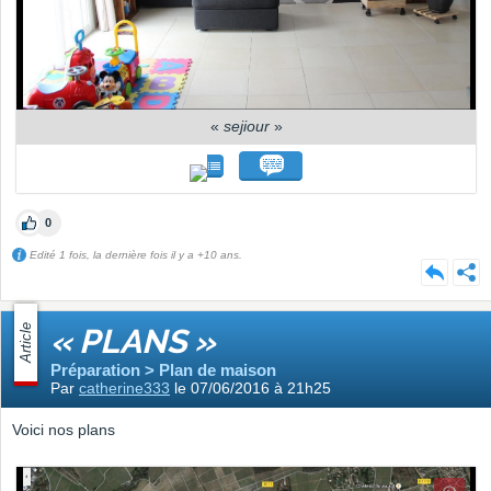
«
sejiour
»
0
Edité 1 fois, la dernière fois il y a +10 ans.
Article
« PLANS »
Préparation > Plan de maison
Par
catherine333
le 07/06/2016 à 21h25
Voici nos plans