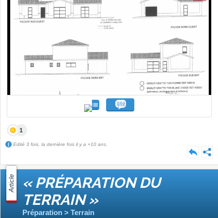
1
Edité 3 fois, la dernière fois il y a +10 ans.
Article
« PRÉPARATION DU
TERRAIN »
Préparation > Terrain