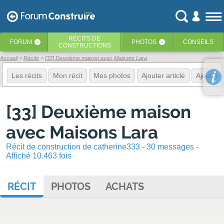
RÉCITS
DE
FORUM
PHOTOS
CONSEILS
‹
‹
CONSTRUCTIONS
Accueil
Récits
[33] Deuxième maison avec Maisons Lara
Les récits
Mon récit
Mes photos
Ajouter article
Ajouter 
[33] Deuxième maison
avec Maisons Lara
Récit de construction de catherine333 - 30 messages -
Affiché 10.463 fois
RÉCIT
PHOTOS
ACHATS