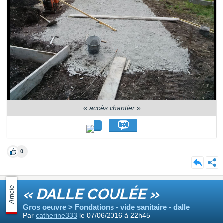
«
accès chantier
»
0
Article
« DALLE COULÉE »
Gros oeuvre > Fondations - vide sanitaire - dalle
Par
catherine333
le 07/06/2016 à 22h45