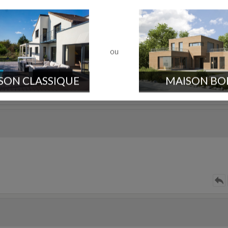
message
Bas Rhin
ou
plus sur la construction...ça donne envie une belle vue comme ça.
SON CLASSIQUE
MAISON BO