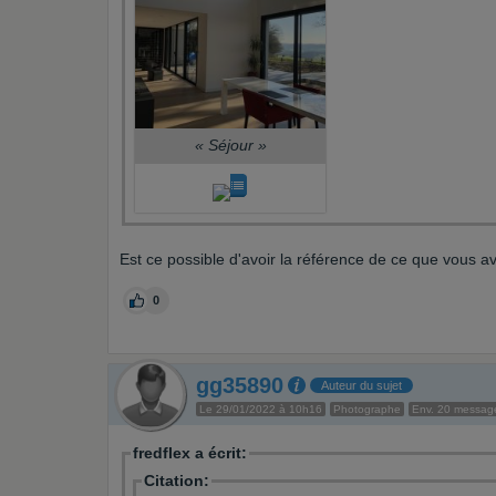
«
Séjour
»
Est ce possible d'avoir la référence de ce que vous a
0
gg35890
Auteur du sujet
Le 29/01/2022 à 10h16
Photographe
Env. 20 messag
fredflex a écrit:
Citation: