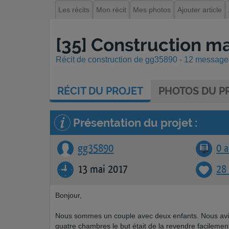
Les récits
Mon récit
Mes photos
Ajouter article
[35] Construction m
Récit de construction de gg35890 - 12 messages 
RÉCIT
DU PROJET
PHOTOS
DU PR
Présentation du projet :
gg35890
0 a
13 mai 2017
28
Bonjour,
Nous sommes un couple avec deux enfants. Nous avio
quatre chambres le but était de la revendre facilemen