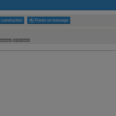
 construction
Poster un message
 message
Ille Et Vilaine