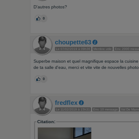
D'autres photos?
0
choupette63
Le 07/02/2019 à 09h36
Membre utile
Env. 2000 mess
Superbe maison et quel magnifique espace la cuisine
de ta salle d'eau, merci et vite vite de nouvelles photo
0
fredflex
Le 11/02/2019 à 15h31
Env. 10 message
Val De Marn
Citation: