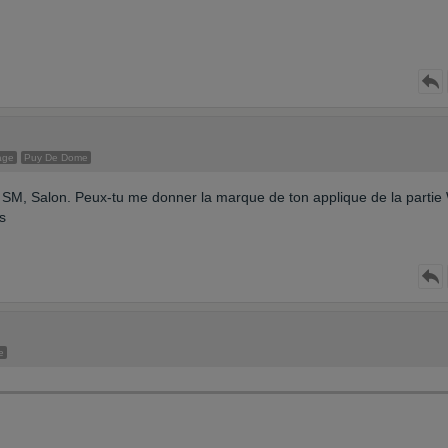
age
Puy De Dome
 SM, Salon. Peux-tu me donner la marque de ton applique de la parti
s
e