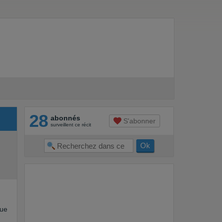
28
abonnés
S'abonner
surveillent ce récit
que