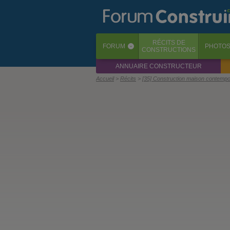
RÉCITS
DE
FORUM
PHOTO
‹
CONSTRUCTIONS
ANNUAIRE CONSTRUCTEUR
Accueil
Récits
[35] Construction maison contempo