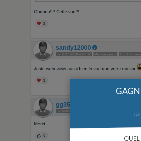
Ouahou!!!! Cette vue!!!
1
sandy12000
Le 11/05/2018 à 15h30
Membre sympa
Env. 100 mes
Juste wahowww aussi bien la vue que votre maison
1
GAGNE
gg35890
Auteur du sujet
Le 16/05/2018 à 20h23
Photographe
Env. 20 messag
Déc
Merci.
0
QUEL 