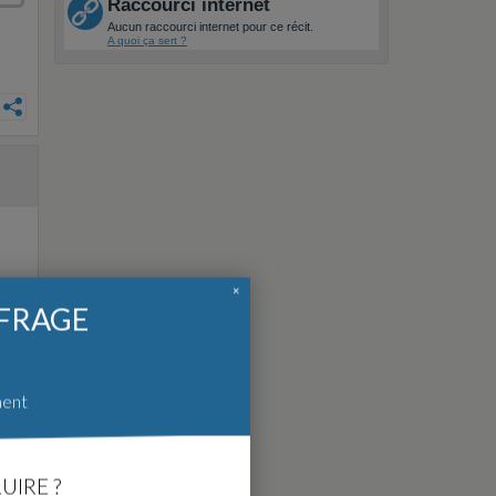
Raccourci internet
Aucun raccourci internet pour ce récit.
A quoi ça sert ?
×
FFRAGE
ment
UIRE ?