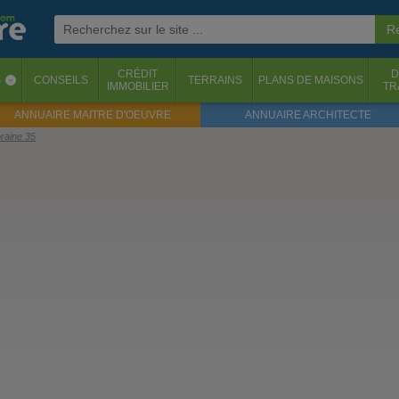
CRÉDIT
D
S
CONSEILS
TERRAINS
PLANS DE MAISONS
‹
IMMOBILIER
TR
ANNUAIRE MAITRE D'OEUVRE
ANNUAIRE ARCHITECTE
raine 35