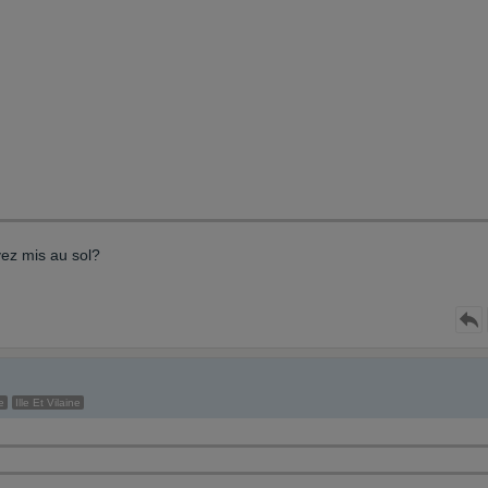
vez mis au sol?
e
Ille Et Vilaine