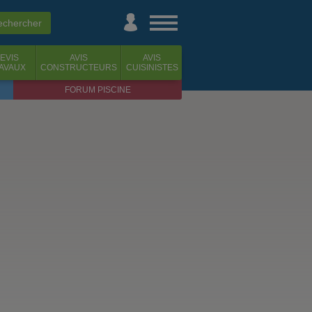
EVIS
AVIS
AVIS
AVAUX
CONSTRUCTEURS
CUISINISTES
FORUM PISCINE