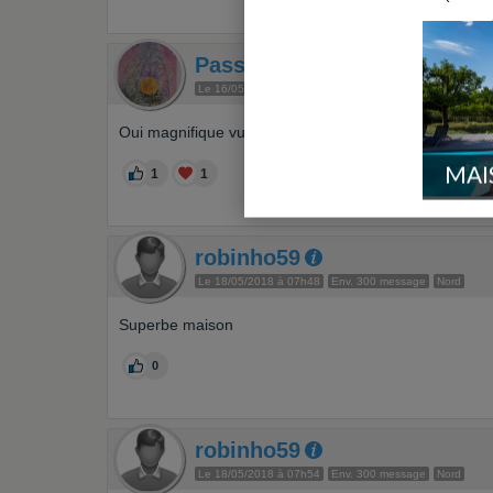
Passi
Le 16/05/2018 à 21h15
Membre ultra utile
Env. 7000 
Oui magnifique vue, on aimerait en savoir et en voir 
MAI
1
1
robinho59
Le 18/05/2018 à 07h48
Env. 300 message
Nord
Superbe maison
0
robinho59
Le 18/05/2018 à 07h54
Env. 300 message
Nord