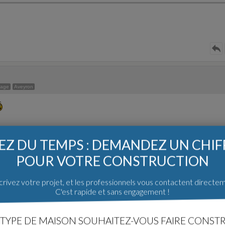
sage
Aveyron
Z DU TEMPS : DEMANDEZ UN CHI
POUR VOTRE CONSTRUCTION
e
Ille Et Vilaine
rivez votre projet, et les professionnels vous contactent directe
C'est rapide et sans engagement !
TYPE DE MAISON SOUHAITEZ-VOUS FAIRE CONSTR