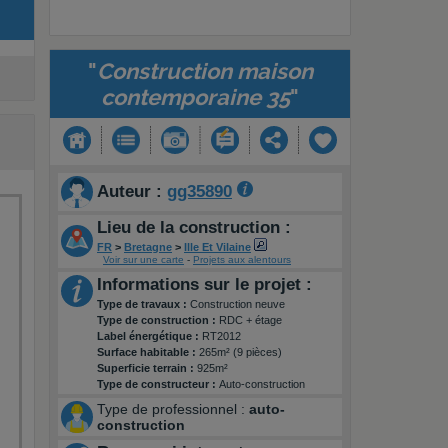
"
Construction maison
contemporaine 35
"
Auteur :
gg35890
Lieu de la construction :
FR
>
Bretagne
>
Ille Et Vilaine
Voir sur une carte
-
Projets aux alentours
Informations sur le projet :
Type de travaux :
Construction neuve
Type de construction :
RDC + étage
Label énergétique :
RT2012
Surface habitable :
265m² (9 pièces)
Superficie terrain :
925m²
Type de constructeur :
Auto-construction
Type de professionnel :
auto-
construction