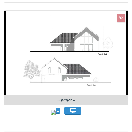
«
projet
»