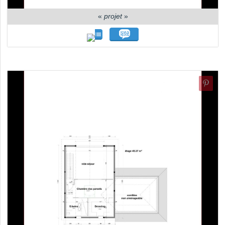
«
projet
»