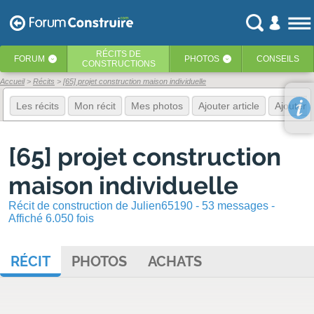
RÉCITS
DE
FORUM
PHOTOS
CONSEILS
‹
‹
CONSTRUCTIONS
Accueil
Récits
[65] projet construction maison individuelle
Les récits
Mon récit
Mes photos
Ajouter article
Ajouter 
[65] projet construction
maison individuelle
Récit de construction de Julien65190 - 53 messages -
Affiché 6.050 fois
RÉCIT
PHOTOS
ACHATS