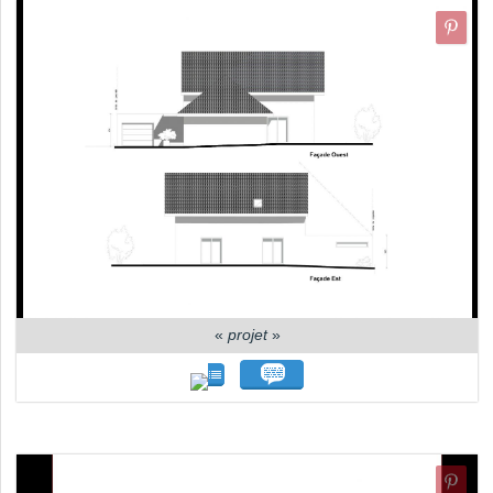
«
projet
»