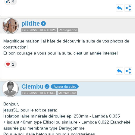
0
piitiite
Le 20/05/2018 à 10h25
Photographe
Magnifique maison j'ai hâte de découvrir la suite de vos photos de
construction!
Et bon courage a vous pour la suite, c'est un année intense!
1
Clembu
Auteur du sujet
Le 22/05/2018 à 11h49
Membre utile
Bonjour,
jesus51, pour le toit ce sera:
Isolation laine minérale déroulée ép. 250mm - Lambda 0,035
+ isolant 40mm type Effisol ou similaire - Lambda 0,022 Etanchéité
assurée par membrane type Derbygomme
Pour le sol, dalle béton sur hourdis polystyrènes