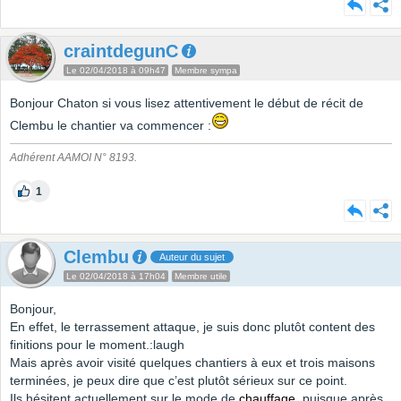
craintdegunC
Le 02/04/2018 à 09h47
Membre sympa
Bonjour Chaton si vous lisez attentivement le début de récit de
Clembu le chantier va commencer :
Adhérent AAMOI N° 8193.
1
Clembu
Auteur du sujet
Le 02/04/2018 à 17h04
Membre utile
Bonjour,
En effet, le terrassement attaque, je suis donc plutôt content des
finitions pour le moment.:laugh
Mais après avoir visité quelques chantiers à eux et trois maisons
terminées, je peux dire que c’est plutôt sérieux sur ce point.
Ils hésitent actuellement sur le mode de
chauffage
, puisque après