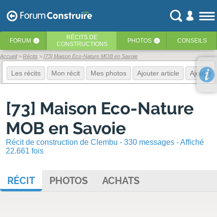
RÉCITS
DE
FORUM
PHOTOS
CONSEILS
‹
‹
CONSTRUCTIONS
Accueil
Récits
[73] Maison Eco-Nature MOB en Savoie
Les récits
Mon récit
Mes photos
Ajouter article
Ajouter 
[73] Maison Eco-Nature
MOB en Savoie
Récit de construction de Clembu - 330 messages - Affiché
22.661 fois
RÉCIT
PHOTOS
ACHATS