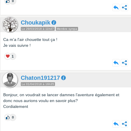
0
Choukapik
Le 29/03/2018 à 11h47
Membre sympa
Ca m'a l'air chouette tout ça !
Je vais suivre !
1
Chaton191217
Le 01/04/2018 à 16h35
Bonjour, on voudrait se lancer damnes l’aventure également et
donc nous aurions voulu en savoir plus?
Cordialement
0