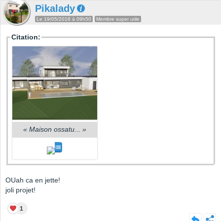
Pikalady
Le 19/05/2018 à 09h50
Membre super utile
Citation:
«
Maison ossatu...
»
OUah ca en jette!
joli projet!
1