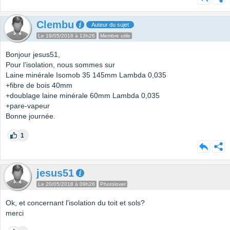
Clembu
Auteur du sujet
Le 19/05/2018 à 13h26
Membre utile
Bonjour jesus51,
Pour l’isolation, nous sommes sur
Laine minérale Isomob 35 145mm Lambda 0,035
+fibre de bois 40mm
+doublage laine minérale 60mm Lambda 0,035
+pare-vapeur
Bonne journée.
1
jesus51
Le 20/05/2018 à 09h26
Photolover
Ok, et concernant l'isolation du toit et sols?
merci