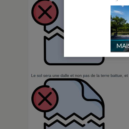
MAI
Le sol sera une dalle et non pas de la terre battue, e