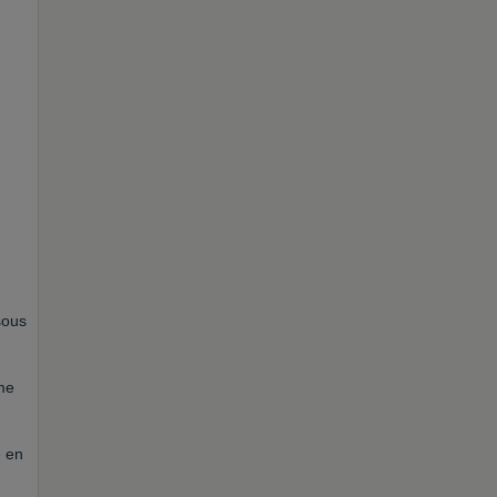
sous
mme
e en