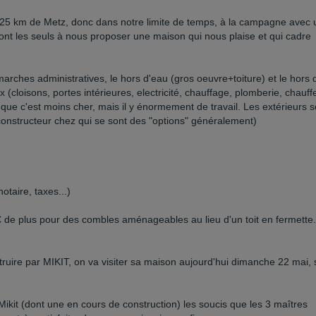
 (25 km de Metz, donc dans notre limite de temps, à la campagne avec
nt les seuls à nous proposer une maison qui nous plaise et qui cadre
émarches administratives, le hors d'eau (gros oeuvre+toiture) et le hors d
x (cloisons, portes intérieures, electricité, chauffage, plomberie, chauff
 que c'est moins cher, mais il y énormement de travail. Les extérieurs s
onstructeur chez qui se sont des "options" généralement)
otaire, taxes...)
0€ de plus pour des combles aménageables au lieu d'un toit en fermette.
truire par MIKIT, on va visiter sa maison aujourd'hui dimanche 22 mai, 
Mikit (dont une en cours de construction) les soucis que les 3 maîtres