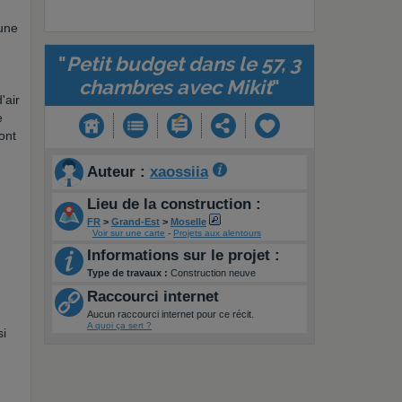
 une
"
Petit budget dans le 57, 3
chambres avec Mikit
"
'air
e
ont
Auteur :
xaossiia
Lieu de la construction :
FR
>
Grand-Est
>
Moselle
Voir sur une carte
-
Projets aux alentours
Informations sur le projet :
Type de travaux :
Construction neuve
Raccourci internet
Aucun raccourci internet pour ce récit.
A quoi ça sert ?
si