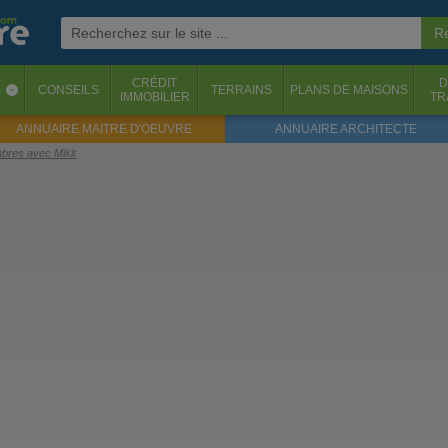
CRÉDIT
D
S
CONSEILS
TERRAINS
PLANS DE MAISONS
‹
IMMOBILIER
TR
ANNUAIRE MAITRE D'OEUVRE
ANNUAIRE ARCHITECTE
mbres avec Mikit