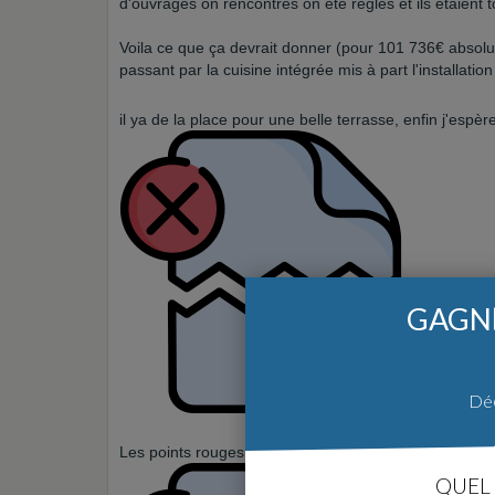
d'ouvrages on rencontrés on été réglés et ils étaient to
Voila ce que ça devrait donner (pour 101 736€ absolum
passant par la cuisine intégrée mis à part l'installation
il ya de la place pour une belle terrasse, enfin j'espè
GAGNE
Déc
Les points rouges sont des lampes et les rectangles 
QUEL 