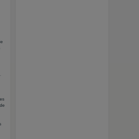
le
s
.
les
 de
s