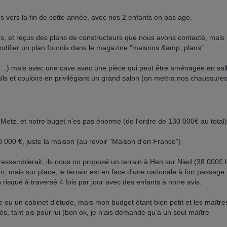
ers la fin de cette année, avec nos 2 enfants en bas age.
s, et reçus des plans de constructeurs que nous avons contacté, mais
modifier un plan fournis dans le magazine "maisons &amp; plans".
...) mais avec une cave avec une pièce qui peut être aménagée en sal
ls et couloirs en privilégiant un grand salon (on mettra nos chaussure
 Metz, et notre buget n'es pas énorme (de l'ordre de 130 000€ au total)
20 000 €, juste la maison (au revoir "Maison d'en France")
y ressemblerait, ils nous on proposé un terrain à Han sur Nied (38 000€ 
n, mais sur place, le terrain est en face d'une nationale à fort passage
p risqué à traversé 4 fois par jour avec des enfants à notre avis.
 ou un cabinet d'étude, mais mon budget étant bien petit et les maître
s, tant pis pour lui (bon ok, je n'ais demandé qu'a un seul maître