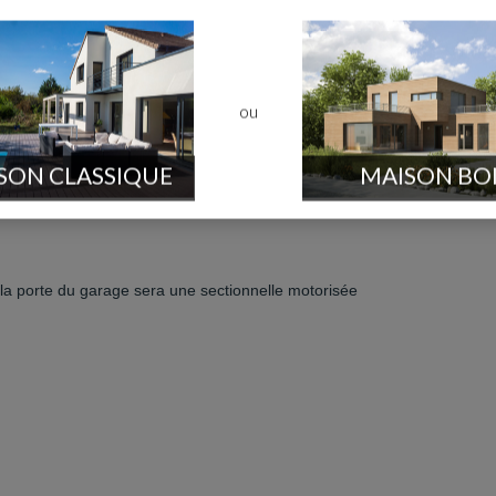
ou
SON CLASSIQUE
MAISON BO
t la porte du garage sera une sectionnelle motorisée