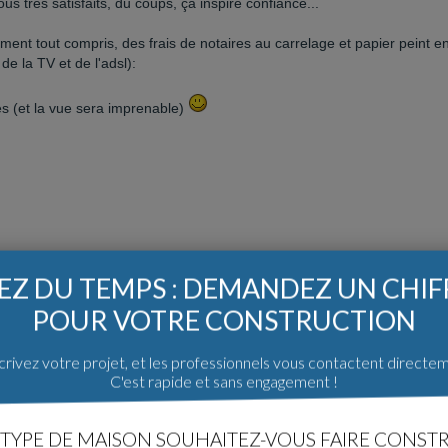
us très satisfaits, du coups, ça inspire confiance...
ent tout compris, des frais de notaires au carrelage et papier peint e
 de la TV et de l'adsl):
res (et la vue sera imprenable)
Z DU TEMPS : DEMANDEZ UN CHI
POUR VOTRE CONSTRUCTION
rivez votre projet, et les professionnels vous contactent directe
C'est rapide et sans engagement !
rouges mal fait les emplacement des radiants électriques
TYPE DE MAISON SOUHAITEZ-VOUS FAIRE CONSTR