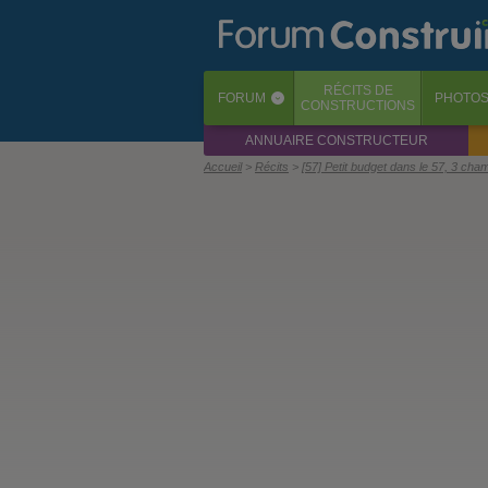
RÉCITS
DE
FORUM
PHOTO
‹
CONSTRUCTIONS
ANNUAIRE CONSTRUCTEUR
Accueil
Récits
[57] Petit budget dans le 57, 3 cha