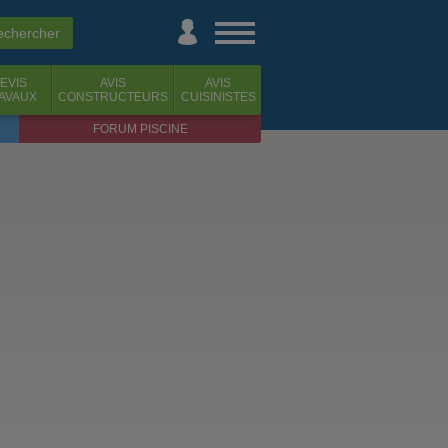
EVIS
AVIS
AVIS
AVAUX
CONSTRUCTEURS
CUISINISTES
FORUM PISCINE