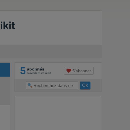
ikit
5
abonnés
S'abonner
surveillent ce récit